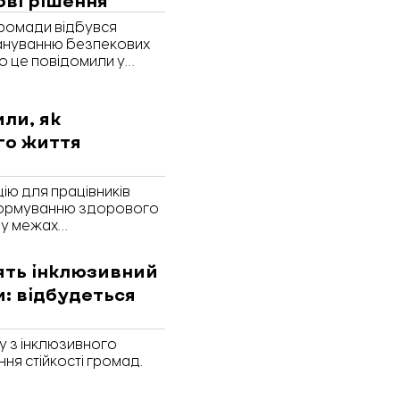
 громади відбувся
лануванню безпекових
ро це повідомили у
ли, як
го життя
цію для працівників
формуванню здорового
 у межах
’я. Про це повідомили
ю та профілактики
ять інклюзивний
и: відбудеться
у з інклюзивного
ня стійкості громад.