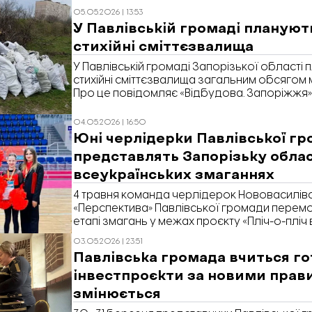
05.05.2026 | 13:53
У Павлівській громаді плануют
стихійні сміттєзвалища
У Павлівській громаді Запорізької області 
стихійні сміттєзвалища загальним обсягом
Про це повідомляє «Відбудова. Запоріжжя»
Prozorro.
04.05.2026 | 16:50
Юні черлідерки Павлівської г
представлять Запорізьку облас
всеукраїнських змаганнях
4 травня команда черлідерок Нововасилівсь
«Перспектива» Павлівської громади перем
етапі змагань у межах проєкту «Пліч-о-пліч 
ліги» та виступить на всеукраїнському етапі 
03.05.2026 | 23:51
повідомили у гімназії.
Павлівська громада вчиться г
інвестпроєкти за новими прав
змінюється