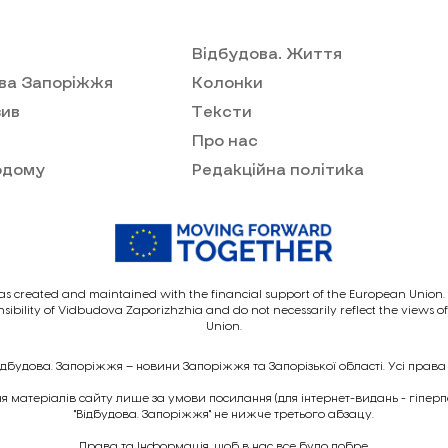
Відбудова. Життя
ва Запоріжжя
Колонки
ив
Тексти
Про нас
одому
Редакційна політика
as created and maintained with the financial support of the European Union. I
nsibility of Vidbudova Zaporizhzhia and do not necessarily reflect the views 
Union.
ідбудова. Запоріжжя – новини Запоріжжя та Запорізької області. Усі права
 матеріалів сайту лише за умови посилання (для інтернет-видань - гіпер
"Відбудова. Запоріжжя" не нижче третього абзацу.
Права та Інформація, щоб в нас все було добре.