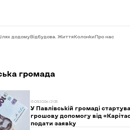
лях додому
Відбудова. Життя
Колонки
Про нас
ська громада
13.05.2026 | 21:35
У Павлівській громаді стартув
грошову допомогу від «Карітас
подати заявку