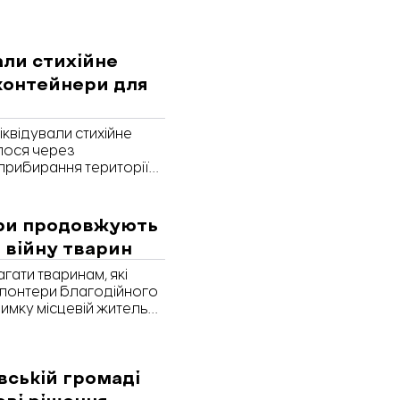
али стихійне
контейнери для
іквідували стихійне
лося через
 прибирання території
ро це 8 травня
ери продовжують
 війну тварин
гати тваринам, які
олонтери благодійного
имку місцевій жительці,
тами. Про це у
ана Яркіна.
вській громаді
ові рішення