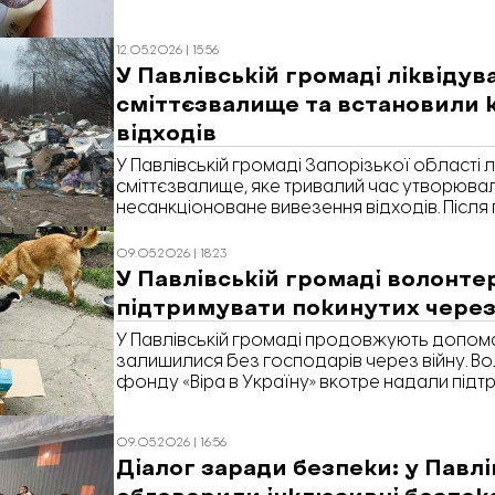
12.05.2026 | 15:56
У Павлівській громаді ліквідув
сміттєзвалище та встановили 
відходів
У Павлівській громаді Запорізької області л
сміттєзвалище, яке тривалий час утворюва
несанкціоноване вивезення відходів. Після
встановили контейнери для збору сміття. П
повідомили у сільраді.
09.05.2026 | 18:23
У Павлівській громаді волонт
підтримувати покинутих через
У Павлівській громаді продовжують допома
залишилися без господарів через війну. В
фонду «Віра в Україну» вкотре надали підтр
яка доглядає за покинутими собаками та ко
соцмережах повідомила голова фонду Окс
09.05.2026 | 16:56
Діалог заради безпеки: у Павлі
обговорили інклюзивні безпек