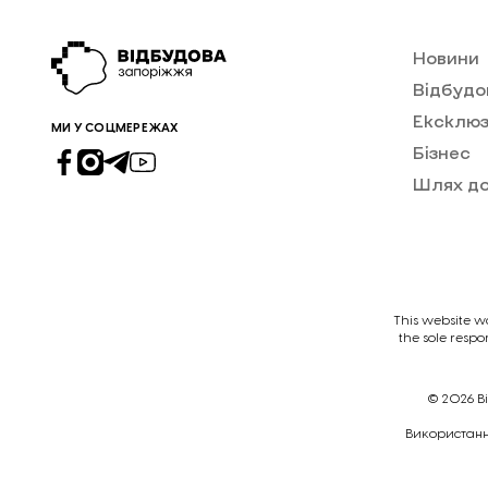
Новини
Відбудо
Ексклюз
МИ У СОЦМЕРЕЖАХ
Бізнес
Шлях д
This website w
the sole respo
© 2026
В
Викориcтання