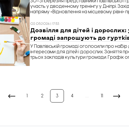
30–31 березня представники Павлівської 
участь у дводенному тренінгу у Дніпрі. Захі
напряму «Відновлення на місцевому рівні» пр
13 громад отримують експертну, технічну та
для планування відновлення і розвитку. Ра
02.05.2026 | 17:53
представники громади розбирали, як із ід
Дозвілля для дітей і дорослих: 
які відповідають державним вимогам і мож
громаді запрошують до гуртків 
фінансування. Про те, що саме зміниться у 
цього навчання, з якими проєктами вже пра
У Павлівській громаді оголосили про набір д
залучати ресурси, «Відбудова.Запоріжжя» 
інтересами для дітей і дорослих. Заняття п
заступницею голови Павлівської громади Н
трьох закладів культури громади. Графік 
також із представником Програми Polaris 
«Центр культури і дозвілля» Павлівської сіл
1
2
3
4
…
11