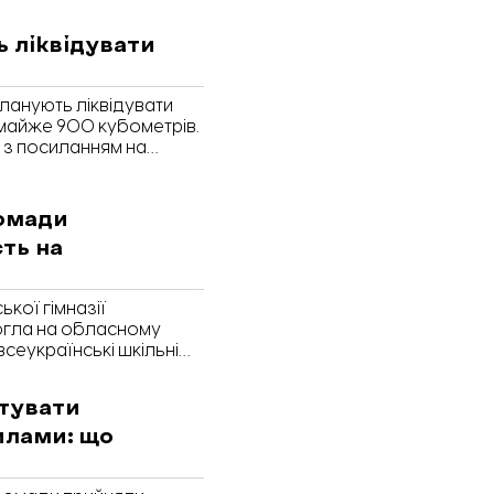
ь ліквідувати
планують ліквідувати
 майже 900 кубометрів.
 з посиланням на
ромади
ть на
кої гімназії
огла на обласному
всеукраїнські шкільні
в Києві. Про це
отувати
илами: що