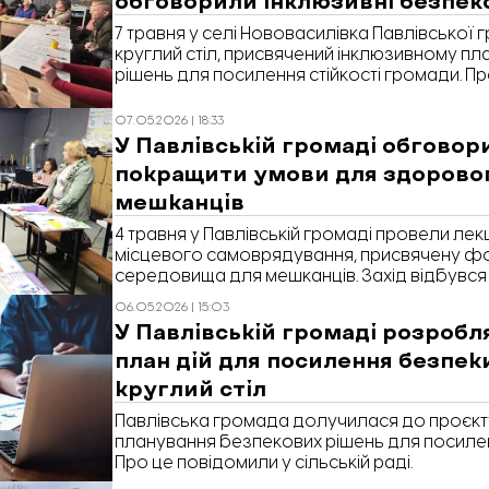
7 травня у селі Нововасилівка Павлівської
круглий стіл, присвячений інклюзивному п
рішень для посилення стійкості громади. П
сільраді.
07.05.2026 | 18:33
У Павлівській громаді обговори
покращити умови для здорово
мешканців
4 травня у Павлівській громаді провели лек
місцевого самоврядування, присвячену 
середовища для мешканців. Захід відбувся
Європейського тижня громадського здоров
06.05.2026 | 15:03
у Запорізькому обласному центрі контрол
У Павлівській громаді розробл
хвороб.
план дій для посилення безпек
круглий стіл
Павлівська громада долучилася до проєкт
планування безпекових рішень для посилен
Про це повідомили у сільській раді.