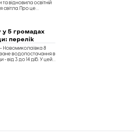
 та відновила освітній
 світла. Про це
 Facebook.
 у 5 громадах
ди: перелік
– Новомиколаївка 8
оване водопостачання в
 від 3 до 14 діб. У цей
й питну воду.