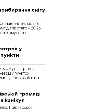
прибирання снігу
озчищення вулиць та
ромади протягом 2026
цеві комунальні
сп» та «Павлівський
ова. Запоріжжя» з
истрої: у
 пункти
 можуть зігрітися,
нетом у пунктах
могу - розповіли на
івській громаді
я канікул
лівка Павлівської