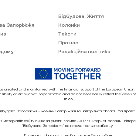
Відбудова. Життя
ва Запоріжжя
Колонки
ив
Тексти
Про нас
одому
Редакційна політика
as created and maintained with the financial support of the European Union. I
nsibility of Vidbudova Zaporizhzhia and do not necessarily reflect the views 
Union.
ідбудова. Запоріжжя – новини Запоріжжя та Запорізької області. Усі права
 матеріалів сайту лише за умови посилання (для інтернет-видань - гіпер
"Відбудова. Запоріжжя" не нижче третього абзацу.
Права та Інформація, щоб в нас все було добре.