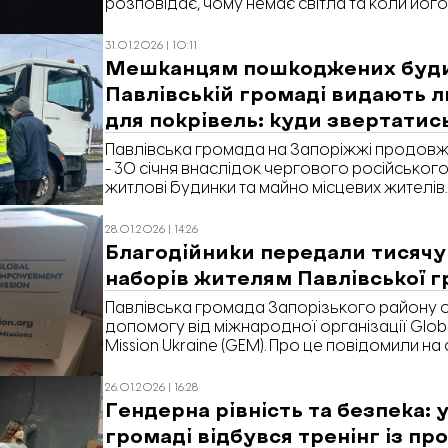
розповідає, чому немає світла та коли його
31.01.2026 | 10:11
Мешканцям пошкоджених буди
Павлівській громаді видають 
для покрівель: куди звертатис
Павлівська громада на Запоріжжі продовжу
- 30 січня внаслідок чергового російсько
житлові будинки та майно місцевих жителів.
що постраждалим видають листи шиферу д
та інші будматеріали.
28.01.2026 | 14:26
Благодійники передали тисячу
наборів жителям Павлівської 
Павлівська громада Запорізького району 
допомогу від міжнародної організації Gl
Mission Ukraine (GEM). Про це повідомили на 
26.01.2026 | 16:28
Гендерна рівність та безпека: 
громаді відбувся тренінг із про