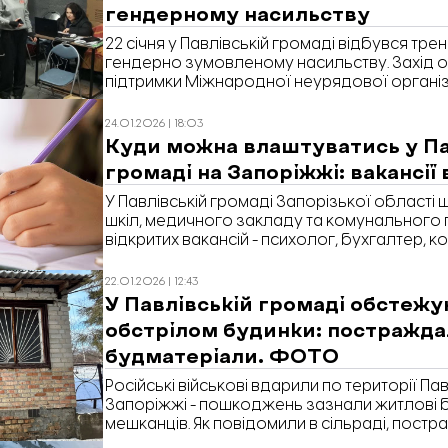
гендерному насильству
22 січня у Павлівській громаді відбувся тре
гендерно зумовленому насильству. Захід о
підтримки Міжнародної неурядової організа
захисту цивільних осіб в умовах конфлікту»
Павлівській сільській раді.
24.01.2026 | 18:03
Куди можна влаштуватись у Па
громаді на Запоріжжі: вакансії
У Павлівській громаді Запорізької області
шкіл, медичного закладу та комунального 
відкритих вакансій - психолог, бухгалтер, 
медсестра з фізіотерапії. Про це повідомл
Запоріжжя» з посиланням на Єдиний портал
22.01.2026 | 12:43
У Павлівській громаді обстеж
обстрілом будинки: постражд
будматеріали. ФОТО
Російські військові вдарили по території Па
Запоріжжі - пошкоджень зазнали житлові 
мешканців. Як повідомили в сільраді, пос
допомогу з першочерговим ремонтом.