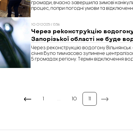
громади, вчасно завершила зимові канікули
процес, попри погодні умови та відключення
повідомили на офіційній сторінці закладу у
10.01.2025 | 13:56
Через реконструкцію водогону
Запорізької області не буде во
Через реконструкцію водогону Вільнянськ 
січня було тимчасово зупинене централіз
5 громадах регіону. Термін відключення води -
час жителям громад підвозитимуть технічну 
1
…
10
11