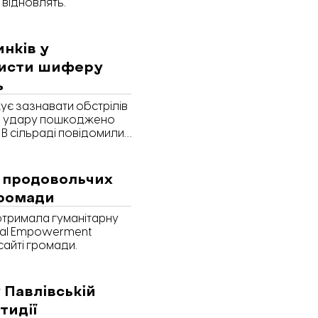
 відновлять.
нків у
листи шиферу
ь
є зазнавати обстрілів
го удару пошкоджено
 В сільраді повідомили,
ля ремонту покрівель
 продовольчих
громади
отримала гуманітарну
obal Empowerment
сайті громади.
у Павлівській
тидії