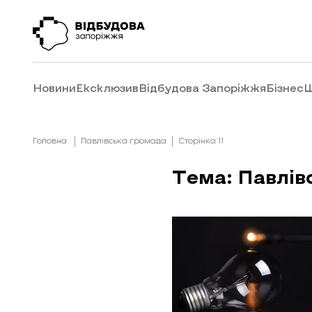
Новини
Ексклюзив
Відбудова Запоріжжя
Бізнес
Ш
Головна
Павлівська громада
Сторінка 11
Тема: Павлів