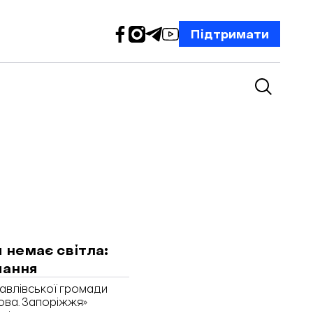
Підтримати
и немає світла:
чання
Павлівської громади
ова. Запоріжжя»