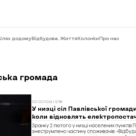
лях додому
Відбудова. Життя
Колонки
Про нас
ська громада
02.02.2026 | 12:58
У низці сіл Павлівської громад
коли відновлять електропоста
Зранку 2 лютого у низці населених пунктів 
знеструмлено частину споживачів. «Відбуд