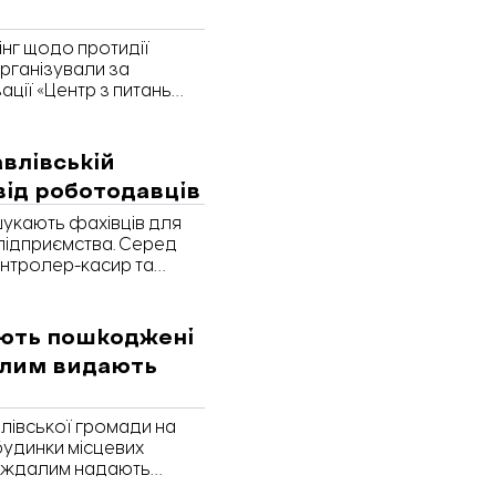
нінг щодо протидії
рганізували за
ції «Центр з питань
. Про це повідомили в
влівській
 від роботодавців
 шукають фахівців для
підприємства. Серед
контролер-касир та
яє «Відбудова.
 вакансій.
ують пошкоджені
алим видають
влівської громади на
будинки місцевих
траждалим надають