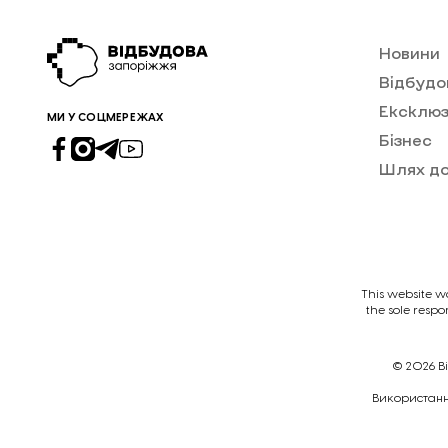
Новини
Відбудо
Ексклюз
МИ У СОЦМЕРЕЖАХ
Бізнес
Шлях д
This website w
the sole respo
© 2026
В
Викориcтання