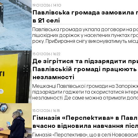
19.01.2026 | 14:10
Павлівська громада замовила 
в 21 селі
Павлівська громада уклала договори на р
пішохідних доріжок у населених пунктах г
року. Прибирання снігу виконуватимуть міс
підприємства – «Солоненський сількомунго
сількомунгосп». Про це повідомляє «Відбуд
15.01.2026 | 16:22
посиланням на Prozorro.
Де зігрітися та підзарядити пр
Павлівській громаді працюють
незламності
Мешканці Павлівської громади на Запоріжжі
підзарядити гаджети та скористатися інтер
незламності. Де саме можна отримати допо
офіційній сторінці громади у Facebook.
15.01.2026 | 16:18
Гімназія «Перспектива» в Павл
вчасно відновила навчання післ
Гімназія «Перспектива», що в селі Нововаси