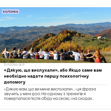
заводу. Ці кадри вже облетіли весь світ. Удари
прийшлися по місцю зупинок громадського
транспорту, паркування авто, прохідної заводу.
КОЛОНКА
Мешканці опинилися затиснені між
адміністративними та промисловими будівлями
підприємства.
21.11.2024 | 16:13
«Дякую, що вислухали», або Якщо саме вам
необхідно надати першу психологічну
допомогу
«Дякую вам, що ви мене вислухали», - ця фраза
звучить у мені досі. На одному з тренінгів я
поверталася після обіду на сесію, і на сходах
зустріла жінку. Вона була чимось дуже збентежена,
просила сказати їй, що все буде добре.