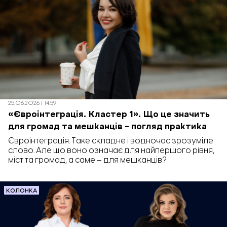
25.06.2026 | 14:59
«Євроінтеграція. Кластер 1». Що це значить
для громад та мешканців – погляд практика
Євроінтеграція. Таке складне і водночас зрозуміле
слово. Але що воно означає для найпершого рівня,
міст та громад, а саме – для мешканців?
КОЛОНКА