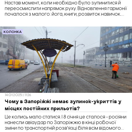
Настав момент, коли необхідно було зупинитися й
переосмислити напрямок руху. Відновлення гармонії
почалося з малого: йога, книги, розвиток навичок.
Важливим відкриттям стала концепція 8 динамік
виживання, що показала взаємозв'язок усіх аспектів
життя. Головне — почати з розвитку себе як
КОЛОНКА
особистості.
14.01.2025 | 11:26
Чому в Запоріжжі немає зупинок-укриттів у
місцях постійних прильотів?
Це колись мало статися. І 8 січня це сталося - росіяни
нанесли авіаудар по Запоріжжю в кінці робочої
зміни по транспортній розв'язці біля всім відомого