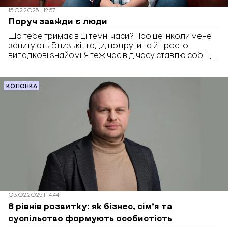
15.02.2025 | 12:57
Поруч завжди є люди
Що тебе тримає в ці темні часи? Про це інколи мене
запитують близькі люди, подруги та й просто
випадкові знайомі. Я теж час від часу ставлю собі це
запитання. І чесно відповідаю – люди. У мені є
непереможна впевненість у тому, що поруч завжди
є люди. Лиш потрібно вміти їх помічати й, коли це
КОЛОНКА
потрібно, попросити в них про допомогу.
03.02.2025 | 14:44
8 рівнів розвитку: як бізнес, сім’я та
суспільство формують особистість