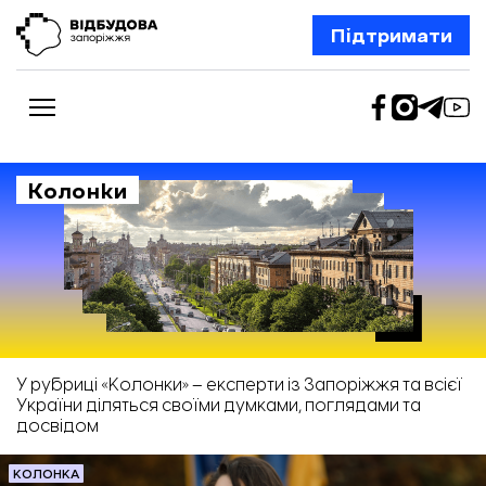
Підтримати
Колонки
Новини
Відбудова Запоріжжя
Ексклюзив
Бізнес
Шлях додому
Відбудова. Життя
Колонки
У рубриці «Колонки» – експерти із Запоріжжя та всієї
Про нас
України діляться своїми думками, поглядами та
Редакційна політика
досвідом
КОЛОНКА