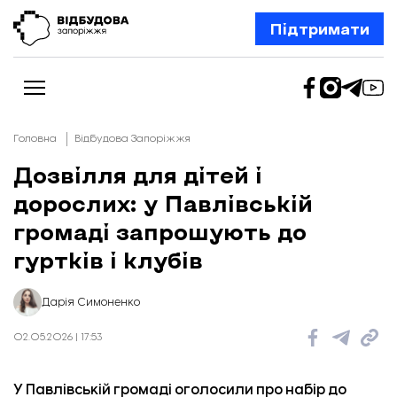
Підтримати
Головна
Відбудова Запоріжжя
Дозвілля для дітей і
дорослих: у Павлівській
Новини
Відбудова Запоріжжя
громаді запрошують до
Ексклюзив
Бізнес
гуртків і клубів
Шлях додому
Відбудова. Життя
Колонки
Дарія Симоненко
Про нас
Редакційна політика
02.05.2026 | 17:53
У Павлівській громаді оголосили про набір до