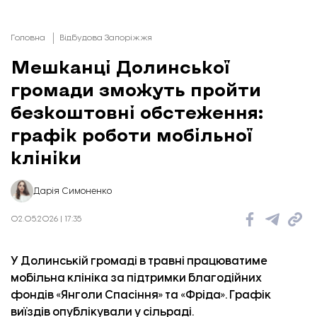
Головна
Відбудова Запоріжжя
Мешканці Долинської
громади зможуть пройти
безкоштовні обстеження:
графік роботи мобільної
клініки
Дарія Симоненко
02.05.2026 | 17:35
У Долинській громаді в травні працюватиме
мобільна клініка за підтримки благодійних
фондів «Янголи Спасіння» та «Фріда». Графік
виїздів опублікували у сільраді.