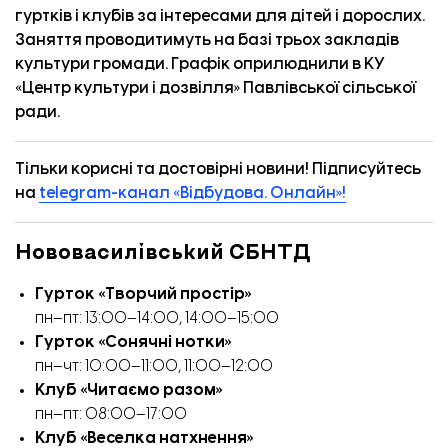
гуртків і клубів за інтересами для дітей і дорослих.
Заняття проводитимуть на базі трьох закладів
культури громади. Графік
оприлюднили
в КУ
«Центр культури і дозвілля» Павлівської сільської
ради.
Тільки корисні та достовірні новини! Підписуйтесь
на
telegram-канал «Відбудова. Онлайн»!
Нововасилівський СБНТД
Гурток «Творчий простір»
пн–пт: 13:00–14:00, 14:00–15:00
Гурток «Сонячні нотки»
пн–чт: 10:00–11:00, 11:00–12:00
Клуб «Читаємо разом»
пн–пт: 08:00–17:00
Клуб «Веселка натхнення»