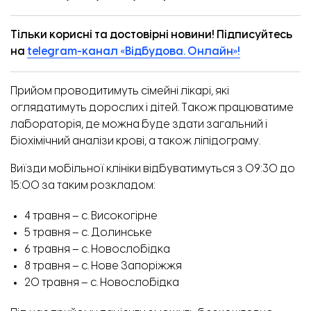
Тільки корисні та достовірні новини! Підписуйтесь
на
telegram-канал «Відбудова. Онлайн»!
Прийом проводитимуть сімейні лікарі, які
оглядатимуть дорослих і дітей. Також працюватиме
лабораторія, де можна буде здати загальний і
біохімічний аналізи крові, а також ліпідограму.
Виїзди мобільної клініки відбуватимуться з 09:30 до
15:00 за таким розкладом:
4 травня – с. Високогірне
5 травня – с. Долинське
6 травня – с. Новослобідка
8 травня – с. Нове Запоріжжя
20 травня – с. Новослобідка