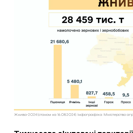
Жнива-2024 (станом на 16.08.2024). Інфографіка: Міністерство аг
Тимчасово окуповані території