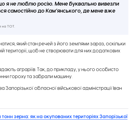
 що я не люблю росію. Мене буквально вивезли
вся самостійно до Кам’янського, де мене вже
 на ТОТ.
знатися, який стан речей з його землями зараз, оскільки
ній території, щоб не створювати для них додаткових
радають аграріїв. Так, до прикладу, у нього особисто
 тонни гороху та забрали машину.
 Запорізької обласної військової адміністрації Іван
ч тонн зерна: як на окупованих територіях Запорізької