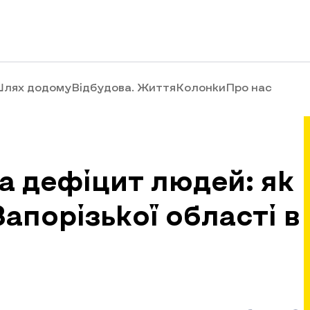
лях додому
Відбудова. Життя
Колонки
Про нас
та дефіцит людей: як
апорізької області в