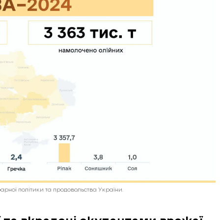
рарної політики та продовольства України.
 та вкрадені окупантами врожаї