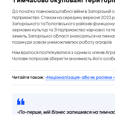
До початку повномасштабної війни в Запорізькій 
підприємство.
Станом на середину вересня 2023 ро
Запорізького та Пологівського районів функціонує 
зернових культур та 31 підприємство харчової та 
земель Запорізької області знаходяться на тимча
подекуди зовсім унеможливлює роботу аграріїв.
Нам вдалося поспілкуватися з одним із членів Агра
Чоловік попросив зберегти анонімність його особ
Читайте також:
«Націоналізація» або як росіяни
«По-перше, мій бізнес залишився на тимчас