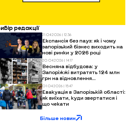
Вибір редакції
21.04.2026 | 12:36
Експансія без пауз: як і чому
запорізький бізнес виходить на
нові ринки у 2026 році
20.04.2026 | 14:17
Весняна відбудова: у
Запоріжжі витратять 124 млн
грн на відновлення
багатоповерхівок після
01.04.2026 | 15:47
обстрілів
Евакуація в Запорізькій області:
як виїхати, куди звертатися і
що чекати
Більше новин