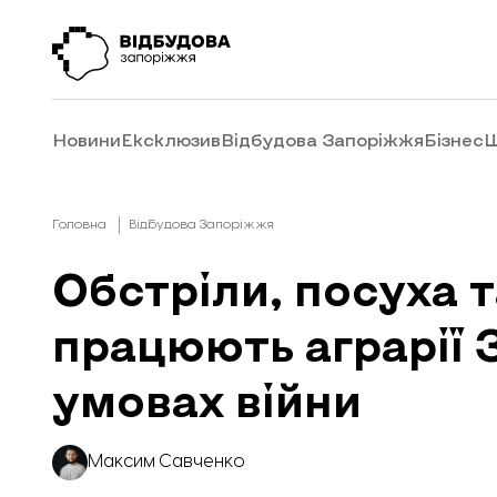
Новини
Ексклюзив
Відбудова Запоріжжя
Бізнес
Ш
Головна
Відбудова Запоріжжя
Обстріли, посуха 
працюють аграрії З
умовах війни
Максим Савченко