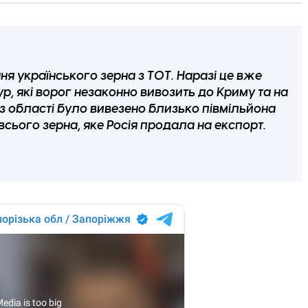
 українського зерна з ТОТ. Наразі це вже
ур, які ворог незаконно вивозить до Криму та на
 з області було вивезено близько півмільйона
всього зерна, яке Росія продала на експорт.