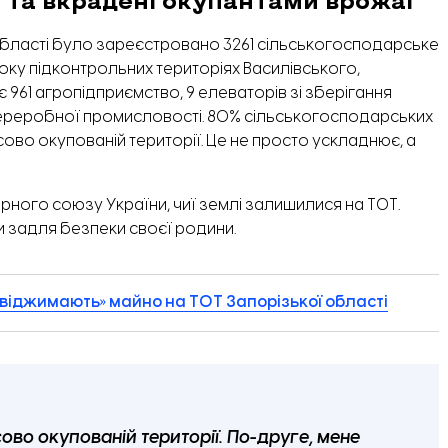
області було зареєстровано 3261 сільськогосподарське
ку підконтрольних територіях Василівського,
961 агропідприємство, 9 елеваторів зі зберігання
переробної промисловості.
80% сільськогосподарських
сово окупованій території
. Це не просто ускладнює, а
рного союзу України, чиї землі залишилися на ТОТ.
и задля безпеки своєї родини.
 «віджимають» майно на ТОТ Запорізької області
ово окупованій території. По-друге, мене