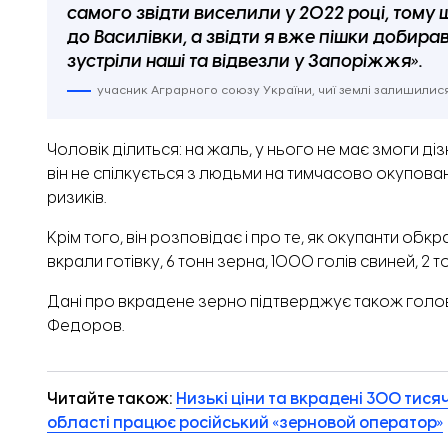
самого звідти виселили у 2022 році, тому
до Василівки, а звідти я вже пішки добира
зустріли наші та відвезли у Запоріжжя».
учасник Аграрного союзу України, чиї землі залишилися
Чоловік ділиться: на жаль, у нього не має змоги ді
він не спілкується з людьми на тимчасово окупова
ризиків.
Крім того, він розповідає і про те, як окупанти обк
вкрали готівку, 6 тонн зерна, 1000 голів свиней, 2
Дані про вкрадене зерно підтверджує також голова
Федоров.
Читайте також:
Низькі ціни та вкрадені 300 тися
області працює російський «зерновой оператор»