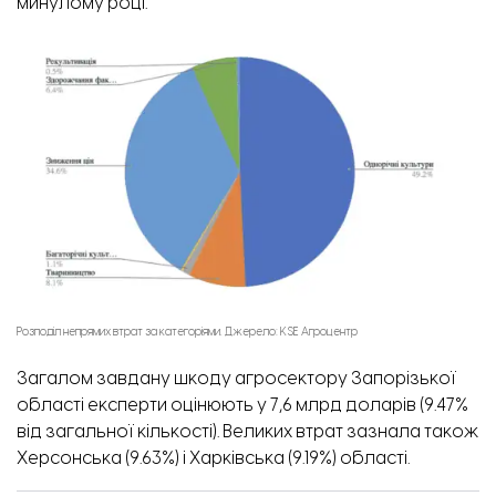
минулому році.
Розподіл непрямих втрат за категоріями. Джерело: KSE Агроцентр
Загалом завдану шкоду агросектору Запорізької
області експерти оцінюють у 7,6 млрд доларів (9.47%
від загальної кількості). Великих втрат зазнала також
Херсонська (9.63%) і Харківська (9.19%) області.