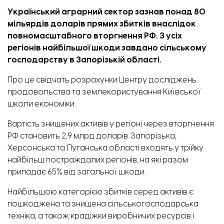
Український аграрний сектор зазнав понад 80
мільярдів доларів прямих збитків внаслідок
повномасштабного вторгнення РФ. З усіх
регіонів найбільшої шкоди завдано сільському
господарству в Запорізькій області.
Про це
свідчать
розрахунки Центру досліджень
продовольства та землекористування Київської
школи економіки.
Вартість знищених активів у регіоні через вторгнення
РФ становить 2,9 млрд доларів. Запорізька,
Херсонська та Луганська області входять у трійку
найбільш постраждалих регіонів, на які разом
припадає 65% від загальної шкоди.
Найбільшою категорією збитків серед активів є
пошкоджена та знищена сільськогосподарська
техніка, а також крадіжки виробничих ресурсів і