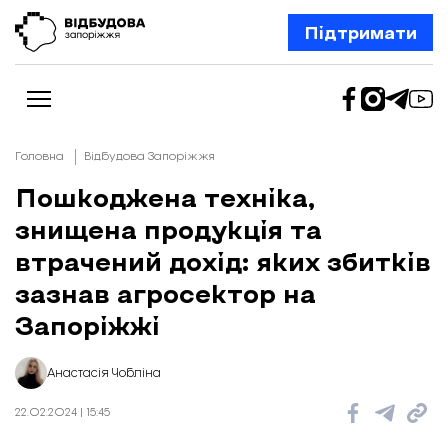
Підтримати
Головна
Відбудова Запоріжжя
Пошкоджена техніка,
знищена продукція та
Новини
Відбудова Запоріжжя
втрачений дохід: яких збитків
Ексклюзив
Бізнес
зазнав агросектор на
Шлях додому
Запоріжжі
Відбудова. Життя
Колонки
Про нас
Редакційна політика
Анастасія Чобліна
22.02.2024 | 15:45