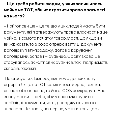
– Що треба робити людям, у яких залишилось
майно на ТОТ, аби не втратити право власності
на нього?
– Найголовніше – це те, що у цих людей мають бути
документи, які підтверджують право власності на це
майно. Із самого початку говорилося, що якщо ви
виїжджаєте, то з собою треба взяти ці документи:
договір купівлі-продажу, договір дарування,
договір міни, заповіт – будь-що. Обов’язково. Це
стосувалось як житлових будинків, так і підприємств,
складів, гаражів.
Що стосується бізнесу, візьмемо до прикладу
аграріїв. Якщо на ТОТ залишилось зерно, техніка,
ангари, обладнання, то його 100% розкрадуть. Але
знову ж таки – треба, аби у власника були всі
необхідні документи, які підтверджують право
власності. Це дасть, по-перше, можливість щось