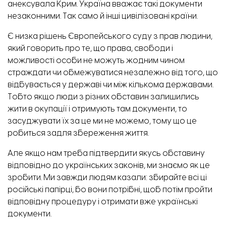
анексувала Крим. Україна вважає такі документи
незаконними. Так само й інші цивілізовані країни.
Є низка рішень Європейського суду з прав людини,
який говорить про те, що права, свободи і
можливості особи не можуть жодним чином
страждати чи обмежуватися незалежно від того, що
відбувається у державі чи між кількома державами.
Тобто якщо люди з різних обставин залишились
жити в окупації і отримують там документи, то
засуджувати їх за це ми не можемо, тому що це
робиться задля збереження життя.
Але якщо нам треба підтвердити якусь обставину
відповідно до українських законів, ми знаємо як це
зробити. Ми завжди людям казали: збирайте всі ці
російські папірці, бо вони потрібні, щоб потім пройти
відповідну процедуру і отримати вже українські
документи.