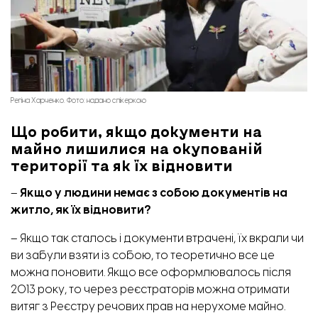
Регіна Харченко. Фото: надано спікеркою
Що робити, якщо документи на
майно лишилися на окупованій
території та як їх відновити
–
Якщо у людини немає з собою документів на
житло, як їх відновити?
– Якщо так сталось і документи втрачені, їх вкрали чи
ви забули взяти із собою, то теоретично все це
можна поновити. Якщо все оформлювалось після
2013 року, то через реєстраторів можна отримати
витяг з Реєстру речових прав на нерухоме майно.