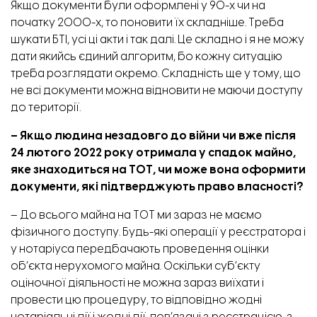
Якщо документи були оформлені у 90-х чи на
початку 2000-х, то поновити їх складніше. Треба
шукати БТІ, усі ці акти і так далі. Це складно і я не можу
дати якийсь єдиний алгоритм, бо кожну ситуацію
треба розглядати окремо. Складність ще у тому, що
не всі документи можна відновити не маючи доступу
до території.
– Якщо людина незадовго до війни чи вже після
24 лютого 2022 року отримала у спадок майно,
яке знаходиться на ТОТ, чи може вона оформити
документи, які підтверджують право власності?
– До всього майна на ТОТ ми зараз не маємо
фізичного доступу. Будь-які операції у реєстратора і
у нотаріуса передбачають проведення оцінки
об’єкта нерухомого майна. Оскільки суб’єкту
оціночної діяльності не можна зараз виїхати і
провести цю процедуру, то відповідно жодні