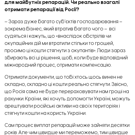
для майбутніх репарацій. Чи реально взагалі
отримати репарації від Росії?
– Зараз дуже багато суб’єктів господарювання –
зокрема бізнес, який втратив багато чого – всі
судяться і кажуть, що «внаслідок обстрілів чи
окупаційних дій ми втратили стільки то грошей,
просимо ці кошти стягнути з окупантів». Люди зараз
збирають всі ці рішення, щоб, коли буде відповідний
міжнародний процес, отримати компенсацію.
Отримати документи, що тобі хтось щось винен не
складно, складно ці кошти реально стягнути. Звісно,
що Росія сама не буде перераховувати нам гроші на
рахунки. Країни, які хочуть допомогти Україні, можуть
арештувати російські активи на своїх територіях і
стягнути кошти на користь України.
Сам процес виплат репарацій може зайняти десятки
років. Але чим швидше ми переможемо, тим швидше