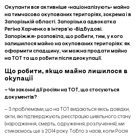
Окупанти все активніше «націоналізують» майно
на тимчасово окупованих територіях, зокрема і в
Запорізькій області. Запорізька адвокатка
Регіна Харченко в інтерв’ю «
Відбудові.
Запоріжжя
» розповіла, що робити, тим, у кого
залишилося майно на окупованих територіях: як
оформити спадщину, чи можна продати майно
на ТОТ та що робити після деокупації.
Що робити, якщо майно лишилося в
окупації
– Чи законні дії росіян на ТОТ, що стосуються
документів?
– З проблемами, що на ТОТ видаються якісь довідки,
акти, які підтверджують реєстрацію цивільного стану
(народження, смерть, одруження, розлучення), ми
стикаємось ще з 2014 року. Тобто з часів, коли Росія