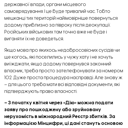
державної влади, органи місцевого
самоврядування. І це буде тривалий час. Тобто
мешканці тих територій найімовірніше повернуться
додому приблизно за півроку після деокупації.
Російських військових там точно вже не буде і
виганяти їх не доведеться.
Якщо мова про якихось недобросовісних сусідів чи
ще когось, які поселились у чужу хату і не хочуть
виїжджати, якщо додому повернувся законний
власник, треба просто зателефонувати за номером
102. Дуже проста процедура насправді. Але знову ж
– для цього треба мати всі відповідні документи, які
підтверджують право власності.
– З початку квітня через «Дію» можна подати
заяву про пошкоджену або зруйновану
нерухомість в міжнародний Реєстр збитків. За
інформацією Мінцифри, ці дані стануть основою