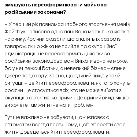
змушують переоформлювати майно за
російськими законами?
– У перший рік повномасштабного вторгнення мені у
Фейсбук написала одна пані. Вона має кілька кіосків
на ринку. Росіяни сказали, що спалять їх разом із
товаром, якщо жінка не прийде до окупаційної
адміністрації і не переоформить ці кіоски за
російським законодавством. Виїхати вона не може,
бо у неї лежачі батьки, а невеликий бізнес – єдине
джерело доходу. Звісно, що єдиний вихід у такій
ситуації – це йти і переоформлювати, як того хочуть
росіяни. Це стосується всіх, хто не може виїхати з
окупації з об’єктивних причин. Це єдиний вихід, якщо
ви хочете там жити і не мати проблем.
Тут ще важливо не забувати, що «чєловєк с
автоматом всєгда прав». Тому, щоб зберегти своє
життя, доведеться йти і переоформлювати.