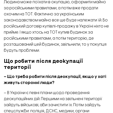
Людина може поїхати в окупацію, оформити майно
за російськими правилами, а потім вже продати
охочим на ТОТ. Фактично за українським
законодавством майно все ще буде належати їй. Бо
російський договір купівлі-продажу в Україні ніхто не
прийме. І якщо хтось на ТОТ купив будинок за
російськими правилами, а потім територію, де
розташований цей будинок, звільнили, то у покупця
будуть проблеми.
Що робити після деокупації
території
– Що треба робити після деокупації, якщо у хаті
живуть сторонні люди?
– В України є певні плани щодо проведення
деокупаційних дій. Першими на звільнені території
зайдуть військові, аби зачистити їх. Потім зайдуть
спецслужби: поліція, ДСНС, медики, органи