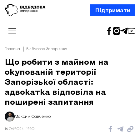
Підтримати
Головна
Відбудова Запоріжжя
Що робити з майном на
окупованій території
Новини
Відбудова Запоріжжя
Запорізької області:
Ексклюзив
Бізнес
адвокатка відповіла на
Шлях додому
поширені запитання
Відбудова. Життя
Колонки
Про нас
Редакційна політика
Максим Савченко
16.04.2024 | 12:10