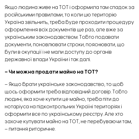
Якщо людина живе на ТОТ і оформила там спадок за
російськими правилами, то коли цю територію
Україна звільнить, треба буде проходити процедуру
оформлення всіх документів ще раз, але вже за
українським законодавством. Тобто подавати
документи, поновлювати строки, пояснювати, що
були в окупації і не мали доступу до органів
державної влади України і так далі.
– Чи можна продати майно на ТОТ?
– Якщо брати українське законодавство, то щоб
щось оформити треба відповідний договір. Тобто
людині, яка хоче купити це майно, треба піти до
нотаріуса на підконтрольних Україні територіях і
оформити все по українському реєстру. Але хто
захоче купувати майно на ТОТ, не перебуваючи там,
– питання риторичне.