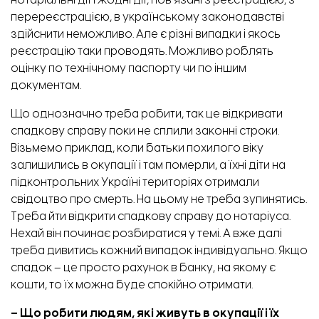
нотаріальні дії і жодні дії, пов’язані з реєстрацією, з
перереєстрацією, в українському законодавстві
здійснити неможливо. Але є різні випадки і якось
реєстрацію таки проводять. Можливо роблять
оцінку по технічному паспорту чи по іншим
документам.
Що однозначно треба робити, так це відкривати
спадкову справу поки не сплили законні строки.
Візьмемо приклад, коли батьки похилого віку
залишились в окупації і там померли, а їхні діти на
підконтрольних Україні територіях отримали
свідоцтво про смерть. На цьому не треба зупинятись.
Треба йти відкрити спадкову справу до нотаріуса.
Нехай він починає розбиратися у темі. А вже далі
треба дивитись кожний випадок індивідуально. Якщо
спадок – це просто рахунок в банку, на якому є
кошти, то їх можна буде спокійно отримати.
– Що робити людям, які живуть в окупації і їх