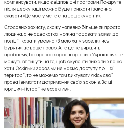
компенсувати, якщо є відповідні програми. По-друге,
після деокупації можна буде приїхати і законно
сказати «Це моє, у мене є на це документи».
Стосовно захисту, скажу напевно більше як просто
людина, а не адвокатка: можна подавати заяви до
поліції і казати умовно «В мою хату заселились
буряти», це ваше право. Але це не вирішить
проблему, бо правоохоронні органи в Україні ніяк не
можуть вплинути на те, щоб окупанти виїхали з вашої
хати. Оскільки зараз ми не маємо доступу до цієї
території, то не можемо там диктувати якісь свої
права і вимагати дотримання своїх законів. Всі ці
юридичні історії не ефективні.