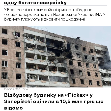
одну багатоповерхівку
У Вознесенівському районі триває відбудова
чотириповерхівки на вул. Незалежної України, 84А. У
будинку планують відновити пошкоджені
конструкції та провести ремонт у квартирах і
під’їздах. Про це повідомив очільник Запорізької
обласної військової адміністрації Іван Федоров.
01.06.2026 | 15:16
Відбудову будинку на «Пісках» у
Запоріжжі оцінили в 10,5 млн грн: що
відомо