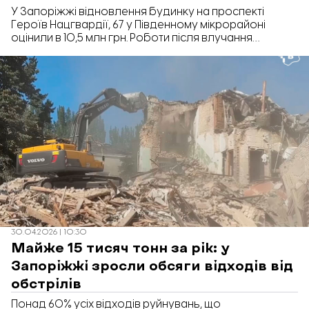
У Запоріжжі відновлення будинку на проспекті
Героїв Нацгвардії, 67 у Південному мікрорайоні
оцінили в 10,5 млн грн. Роботи після влучання
російського дрона планують завершити протягом
року. Про це повідомляє «Відбудова. Запоріжжя» з
посиланням на платформу DREAM.
30.04.2026 | 10:30
Майже 15 тисяч тонн за рік: у
Запоріжжі зросли обсяги відходів від
обстрілів
Понад 60% усіх відходів руйнувань, що