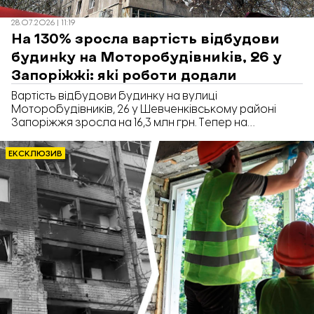
28.07.2026 | 11:19
На 130% зросла вартість відбудови
будинку на Моторобудівників, 26 у
Запоріжжі: які роботи додали
Вартість відбудови будинку на вулиці
Моторобудівників, 26 у Шевченківському районі
Запоріжжя зросла на 16,3 млн грн. Тепер на
відновлення дев'ятиповерхівки після влучання КАБу
планують витратити 29,1 млн грн. Про це повідомляє
ЕКСКЛЮЗИВ
«Відбудова. Запоріжжя» з посиланням на Prozorro.