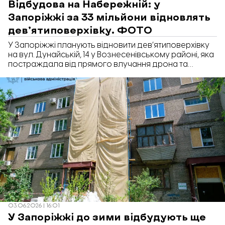
Відбудова на Набережній: у
Запоріжжі за 33 мільйони відновлять
дев’ятиповерхівку. ФОТО
У Запоріжжі планують відновити дев’ятиповерхівку
на вул. Дунайській, 14 у Вознесенівському районі, яка
постраждала від прямого влучання дрона та
пожежі. Вартість робіт становить 33,4 млн грн. Про це
повідомляє «Відбудова. Запоріжжя» з посиланням
на Prozorro.
03.06.2026 | 16:01
У Запоріжжі до зими відбудують ще