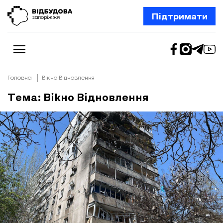
Підтримати
Головна
Вікно Відновлення
Тема: Вікно Відновлення
Новини
Відбудова Запоріжжя
Ексклюзив
Бізнес
Шлях додому
Відбудова. Життя
Колонки
Про нас
Редакційна політика