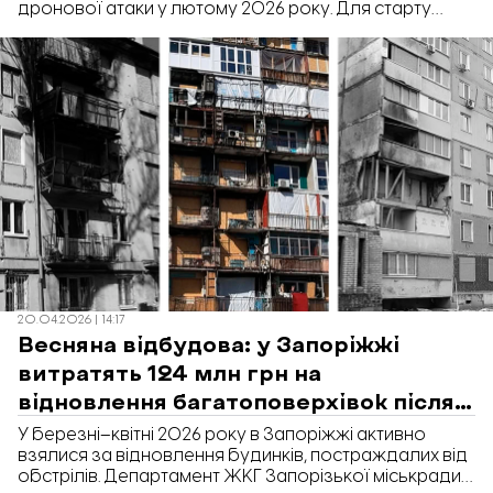
дронової атаки у лютому 2026 року. Для старту
робіт замовили розробку проєктно-кошторисної
документації та авторський нагляд. Вартість
закупівлі – 850 тис. грн. Про це повідомляє
«Відбудова. Запоріжжя» з посиланням на Prozorro.
20.04.2026 | 14:17
Весняна відбудова: у Запоріжжі
витратять 124 млн грн на
відновлення багатоповерхівок після
обстрілів
У березні–квітні 2026 року в Запоріжжі активно
взялися за відновлення будинків, постраждалих від
обстрілів. Департамент ЖКГ Запорізької міськради