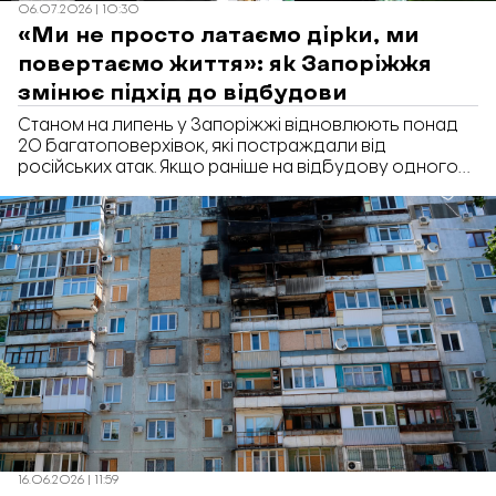
06.07.2026 | 10:30
«Ми не просто латаємо дірки, ми
повертаємо життя»: як Запоріжжя
змінює підхід до відбудови
Станом на липень у Запоріжжі відновлюють понад
20 багатоповерхівок, які постраждали від
російських атак. Якщо раніше на відбудову одного
будинку могли витрачати сотні мільйонів гривень, то
зараз місто дедалі частіше застосовує локальний
підхід: ремонтують саме ті конструкції, які зазнали
пошкоджень. Це дозволяє швидше повернути
людей додому та суттєво скоротити витрати.
«Відбудова. Запоріжжя» розповідає, як змінився
підхід до відновлення житла.
16.06.2026 | 11:59