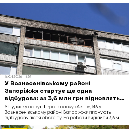
оголосив тендери на 123,6 млн грн. «Відбудова.
Запоріжжя» розповідає, що саме відновлюють і коли
планують завершити роботи.
16.04.2026 | 16:57
У Вознесенівському районі
Запоріжжя стартує ще одна
відбудова: за 3,6 млн грн відновлять
пошкоджений поверх
У будинку на вул. Героїв полку «Азов», 146 у
Вознесенівському районі Запоріжжя планують
відбудову після обстрілу. На роботи виділили 3,6 млн
грн. Про це повідомляє «Відбудова. Запоріжжя» з
посиланням на Prozorro.