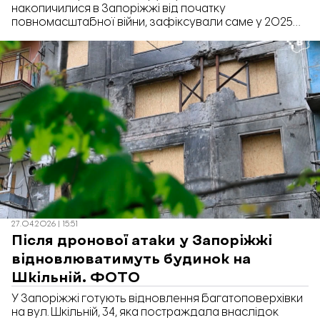
накопичилися в Запоріжжі від початку
повномасштабної війни, зафіксували саме у 2025
році. Про це у відповіді на запит «Відбудова.
Запоріжжя» повідомили в департаменті з управління
ЖКГ Запорізької міськради.
27.04.2026 | 15:51
Після дронової атаки у Запоріжжі
відновлюватимуть будинок на
Шкільній. ФОТО
У Запоріжжі готують відновлення багатоповерхівки
на вул. Шкільній, 34, яка постраждала внаслідок