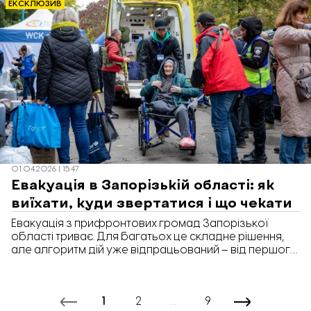
ЕКСКЛЮЗИВ
01.04.2026 | 15:47
Евакуація в Запорізькій області: як
виїхати, куди звертатися і що чекати
Евакуація з прифронтових громад Запорізької
області триває. Для багатьох це складне рішення,
але алгоритм дій уже відпрацьований – від першого
дзвінка до розселення у безпечнішому місці. За
словами голови Запорізької ОВА Івана Федорова,
лише з початку березня з-під обстрілів виїхала 331
1
2
…
9
людина, серед них 140 жінок і 28 дітей. Водночас