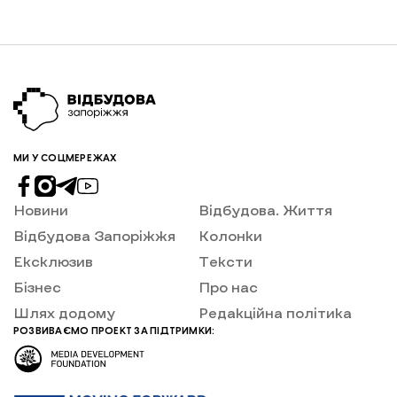
транзитний центр у Запоріжжі за цей час прийняв
понад 1300 людей, а від початку роботи – вже
більше ніж 7,3 тисячі.
МИ У СОЦМЕРЕЖАХ
Новини
Відбудова. Життя
Відбудова Запоріжжя
Колонки
Ексклюзив
Тексти
Бізнес
Про нас
Шлях додому
Редакційна політика
РОЗВИВАЄМО ПРОЕКТ ЗА ПІДТРИМКИ: