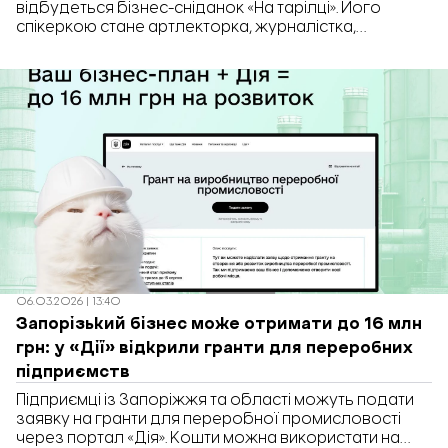
відбудеться бізнес-сніданок «На тарілці». Його
спікеркою стане артлекторка, журналістка,
кураторка виставок сучасного мистецтва,
організаторка мистецьких фестивалів Льона
Радченко. Про це повідомляють у телеграм-каналі
«Куди піти у Запоріжжі».
06.03.2026 | 13:40
Запорізький бізнес може отримати до 16 млн
грн: у «Дії» відкрили гранти для переробних
підприємств
Підприємці із Запоріжжя та області можуть подати
заявку на гранти для переробної промисловості
через портал «Дія». Кошти можна використати на