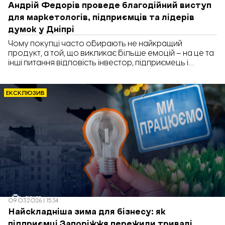
Андрій Федорів проведе благодійний виступ
для маркетологів, підприємців та лідерів
думок у Дніпрі
Чому покупці часто обирають не найкращий
продукт, а той, що викликає більше емоцій – на це та
інші питання відповість інвестор, підприємець і
маркетолог Андрій Федорів під час лекції, яка
відбудеться 26 березня у Дніпрі. Він доклав руку до
розвитку сотень брендів, як-от «Нова пошта»,
ЕКСКЛЮЗИВ
Rozetka, «Дія» та інші.
09.03.2026 | 15:34
Найскладніша зима для бізнесу: як
підприємці Запоріжжя пережили тривалі