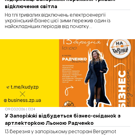
відключення світла
На тлі тривалих відключень електроенергії
український бізнес цієї зими пережив один із
найскладніших періодів від початку
повномасштабного вторгнення – і Запоріжжя не
стало винятком. За зиму місто двічі опинялося у
блекауті, а відключення світла іноді тривали понад
половину доби. Нині ситуація дещо стабілізувалася,
однак підприємці кажуть, що ця зима стала
серйозним випробуванням. «Бізнес. Запоріжжя»
розповідає, як запорізький бізнес пережив період
тривалих відключень.
09.03.2026 | 13:24
У Запоріжжі відбудеться бізнес-сніданок з
артлекторкою Льоною Радченко
13 березня у запорізькому ресторані Bergamot