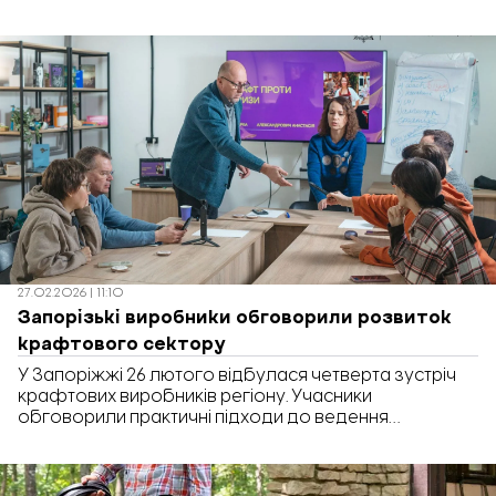
розвиток бізнесу або відновлення підприємств, що
постраждали від обстрілів. Про це повідомляє
«Відбудова. Запоріжжя» з посиланням на портал
«Дія».
27.02.2026 | 11:10
Запорізькі виробники обговорили розвиток
крафтового сектору
У Запоріжжі 26 лютого відбулася четверта зустріч
крафтових виробників регіону. Учасники
обговорили практичні підходи до ведення
крафтового бізнесу в умовах війни. Про це
повідомляє «Відбудова. Запоріжжя» з посиланням
на Запорізьку обласну державну адміністрацію.