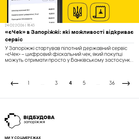
24.02.2026 | 18:43
«єЧек» в Запоріжжі: які можливості відкриває
сервіс
У Запоріжжі стартував пілотний державний сервіс
«єЧек» – цифровий фіскальний чек, який покупці
можуть отримати просто у банківському застосунку
після розрахунку карткою. Про впровадження
повідомили у Запорізькій обласній державній
адміністрації.
1
…
3
4
5
…
36
МИ У СОЦМЕРЕЖАХ