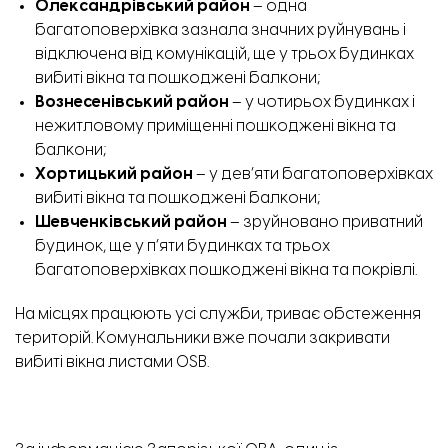
Олександрівський район
– одна
багатоповерхівка зазнала значних руйнувань і
відключена від комунікацій, ще у трьох будинках
вибиті вікна та пошкоджені балкони;
Вознесенівський район
– у чотирьох будинках і
нежитловому приміщенні пошкоджені вікна та
балкони;
Хортицький район
– у дев’яти багатоповерхівках
вибиті вікна та пошкоджені балкони;
Шевченківський район
– зруйновано приватний
будинок, ще у п’яти будинках та трьох
багатоповерхівках пошкоджені вікна та покрівлі.
На місцях працюють усі служби, триває обстеження
територій. Комунальники вже почали закривати
вибиті вікна листами OSB.