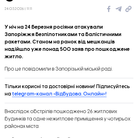
Як виглядає пошкоджена будівля ТЦ. Фото: Акцент
24.03.2026 | 11:11
У ніч на 24 березня росіяни атакували
Запоріжжя безпілотниками та балістичними
ракетами. Станом на ранок від мешканців
надійшло уже понад 500 заяв про пошкоджене
житло.
Про це
повідомили
в Запорізькій міській раді.
Тільки корисні та достовірні новини! Підписуйтесь
на
telegram-канал «Відбудова. Онлайн»!
Внаслідок обстрілів пошкоджено 26 житлових
будинків та одне нежитлове приміщення у чотирьох
районах міста: