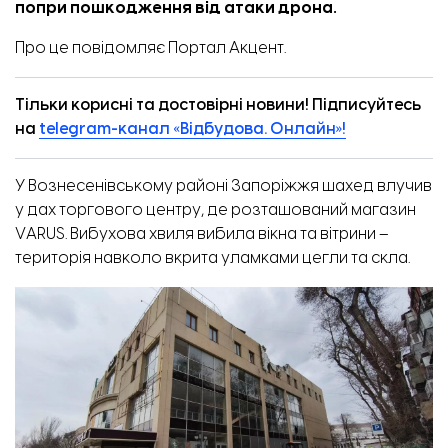
попри пошкодження від атаки дрона.
Про це
повідомляє
Портал Акцент.
Тільки корисні та достовірні новини! Підписуйтесь
на
telegram-канал «Відбудова. Онлайн»!
У Вознесенівському районі Запоріжжя шахед влучив
у дах торгового центру, де розташований магазин
VARUS. Вибухова хвиля вибила вікна та вітрини –
територія навколо вкрита уламками цегли та скла.