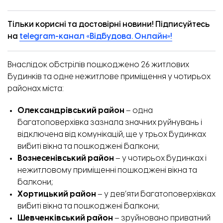
Тільки корисні та достовірні новини! Підписуйтесь
на
telegram-канал «Відбудова. Онлайн»!
Внаслідок обстрілів пошкоджено 26 житлових
будинків та одне нежитлове приміщення у чотирьох
районах міста:
Олександрівський район
– одна
багатоповерхівка зазнала значних руйнувань і
відключена від комунікацій, ще у трьох будинках
вибиті вікна та пошкоджені балкони;
Вознесенівський район
– у чотирьох будинках і
нежитловому приміщенні пошкоджені вікна та
балкони;
Хортицький район
– у дев’яти багатоповерхівках
вибиті вікна та пошкоджені балкони;
Шевченківський район
– зруйновано приватний