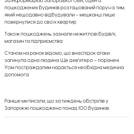
За інформацією
Запорізької ОВА, один із
пошкоджених будинків розташований поруч із тим,
який нещодавно відбудували – мешканці лише
повернулися до своїх квартир.
Також пошкоджень зазнали нежитлові будівлі,
магазин та підприємства.
Станом на ранок відомо, що внаслідок атаки
загинула одна людина. Ще дев’ятеро – поранені.
Усім постраждалим надається необхідна медична
допомога.
Раніше ми писали, що
за тиждень обстрілів
у
Запоріжжі пошкоджено понад 100 будинків.