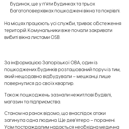
будинок, ще у п’яти будинках та трьох
багатоповерхівках пошкоджені вікна та покрівлі.
На місцях працюють усі служби, триває обстеження
територій. Комунальники вже почали закривати
вибиті вікна листами OSB.
За інформацією
Запорізької ОВА, один із
пошкоджених будинків розташований поруч із тим,
який нещодавно відбудували – мешканці лише
повернулися до своїх квартир.
Також пошкоджень зазнали нежитлові будівлі,
магазин та підприємства.
Станом на ранок відомо, що внаслідок атаки
загинула одна людина. Ще дев’ятеро – поранені.
Усім постраждалим надається необхідна медична