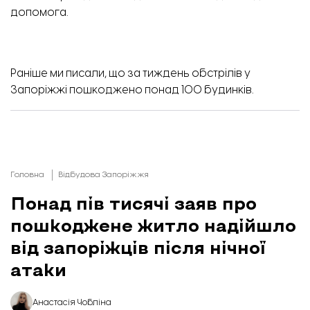
допомога.
Раніше ми писали, що
за тиждень обстрілів
у
Запоріжжі пошкоджено понад 100 будинків.
Головна
Відбудова Запоріжжя
Понад пів тисячі заяв про
пошкоджене житло надійшло
від запоріжців після нічної
атаки
Анастасія Чобліна