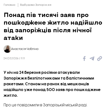
Головна
Відбудова Запоріжжя
Понад пів тисячі заяв про
пошкоджене житло надійшло
від запоріжців після нічної
атаки
Анастасія Чобліна
24.03.2026 | 11:11
У ніч на 24 березня росіяни атакували
Запоріжжя безпілотниками та балістичними
ракетами. Станом на ранок від мешканців
надійшло уже понад 500 заяв про пошкоджене
житло.
Про це
повідомили
в Запорізькій міській раді.