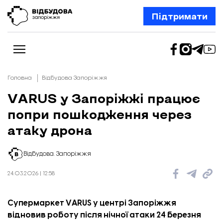
Підтримати
Головна
Відбудова Запоріжжя
VARUS у Запоріжжі працює
попри пошкодження через
Новини
Відбудова Запоріжжя
атаку дрона
Ексклюзив
Бізнес
Шлях додому
Відбудова. Запоріжжя
Відбудова. Життя
Колонки
24.03.2026 | 12:58
Про нас
Редакційна політика
Супермаркет VARUS у центрі Запоріжжя
відновив роботу після нічної атаки 24 березня