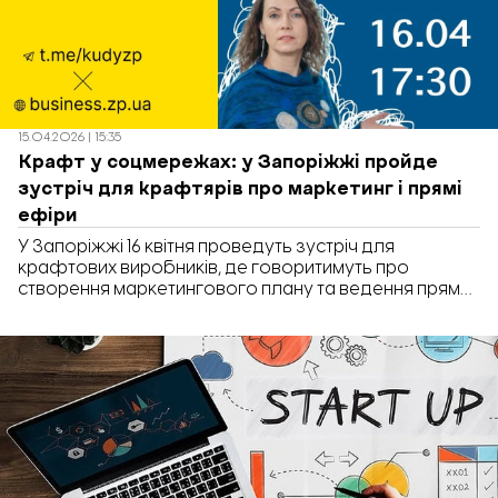
15.04.2026 | 15:35
Крафт у соцмережах: у Запоріжжі пройде
зустріч для крафтярів про маркетинг і прямі
ефіри
У Запоріжжі 16 квітня проведуть зустріч для
крафтових виробників, де говоритимуть про
створення маркетингового плану та ведення прямих
ефірів у соцмережах. Про це повідомляє телеграм-
канал «Куди піти у Запоріжжі».