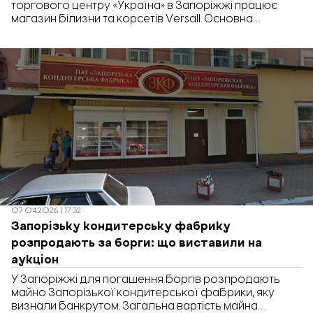
торгового центру «Україна» в Запоріжжі працює
магазин білизни та корсетів Versall. Основна
філософія магазину – доступність цін для кожного
покупця. Власниця Versall Анастасія Іванченко
розповіла «Відбудові. Запоріжжя» про особливості
роботи офлайн-магазину, взаємодію з клієнтками
та плани на розвиток бізнесу.
07.04.2026 | 17:32
Запорізьку кондитерську фабрику
розпродають за борги: що виставили на
аукціон
У Запоріжжі для погашення боргів розпродають
майно Запорізької кондитерської фабрики, яку
визнали банкрутом. Загальна вартість майна