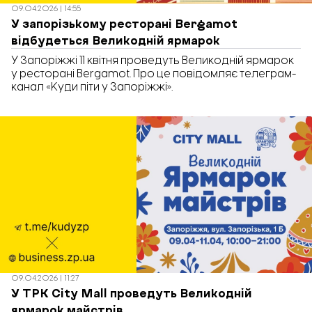
09.04.2026 | 14:55
У запорізькому ресторані Bergamot
відбудеться Великодній ярмарок
У Запоріжжі 11 квітня проведуть Великодній ярмарок
у ресторані Bergamot. Про це повідомляє телеграм-
канал «Куди піти у Запоріжжі».
09.04.2026 | 11:27
У ТРК City Mall проведуть Великодній
ярмарок майстрів