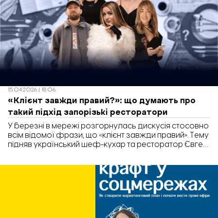
15.04.2026 | 18:06
«Клієнт завжди правий?»: що думають про
такий підхід запорізькі ресторатори
У березні в мережі розгорнулась дискусія стосовно
всім відомої фрази, що «клієнт завжди правий». Тему
підняв український шеф-кухар та ресторатор Євген
Клопотенко. На його думку, це правило все частіше
трактують як вседозволеність, але у ресторанах
немає клієнтів – є гості, і тут важлива взаємоповага.
Втім, думки людей розділились.