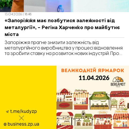
13.04.2026 | 18:48
«Запоріжжя має позбутися залежності від
металургії», – Регіна Харченко про майбутнє
міста
Запоріжжя прагне знизити залежність від
металургійного виробництва у процесі відновлення
та зробити ставку на розвиток нових індустрій. Про
це розповіла в.о. міського голови Регіна Харченко
під час виступу на конференції з питань
комплексного відновлення України.