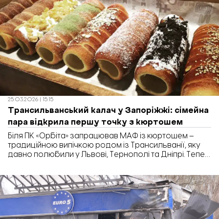
25.03.2026 | 15:15
Трансильванський калач у Запоріжжі: сімейна
пара відкрила першу точку з кюртошем
Біля ПК «Орбіта» запрацював МАФ із кюртошем –
традиційною випічкою родом із Трансильванії, яку
давно полюбили у Львові, Тернополі та Дніпрі. Тепер
черга дійшла до Запоріжжя. Про це розповіли на
сторінці закладу в Instagram.