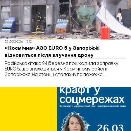
25.03.2026 | 13:12
«Космічна» АЗС EURO 5 у Запоріжжі
відновиться після влучання дрону
Російська атака 24 березня пошкодила заправку
EURO 5, що знаходиться у Космічному районі
Запоріжжя. На станції спалахнула пожежа.
Вогнеборці ДСНС оперативно її ліквідували. Жертв
немає. Про це повідомили на офіційному сайті
компанії.