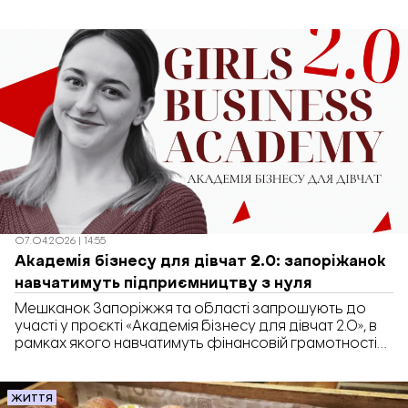
становить 31,3 млн грн. Про це повідомляє «Бізнес.
Запоріжжя» з посиланням на Prozorro.Sale.
07.04.2026 | 14:55
Академія бізнесу для дівчат 2.0: запоріжанок
навчатимуть підприємництву з нуля
Мешканок Запоріжжя та області запрошують до
участі у проєкті «Академія бізнесу для дівчат 2.0», в
рамках якого навчатимуть фінансовій грамотності
та підприємництву з нуля. Про це повідомили в
громадській організації «Жіноча Ліга», яка реалізує
проєкт.
ЖИТТЯ