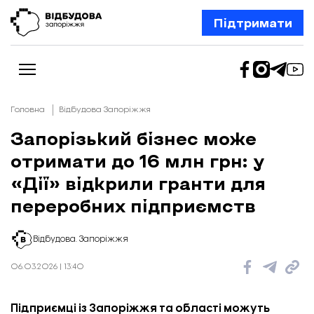
Підтримати
Головна
Відбудова Запоріжжя
Запорізький бізнес може
отримати до 16 млн грн: у
Новини
Відбудова Запоріжжя
«Дії» відкрили гранти для
Ексклюзив
Бізнес
переробних підприємств
Шлях додому
Відбудова. Життя
Колонки
Відбудова. Запоріжжя
Про нас
Редакційна політика
06.03.2026 | 13:40
Підприємці із Запоріжжя та області можуть