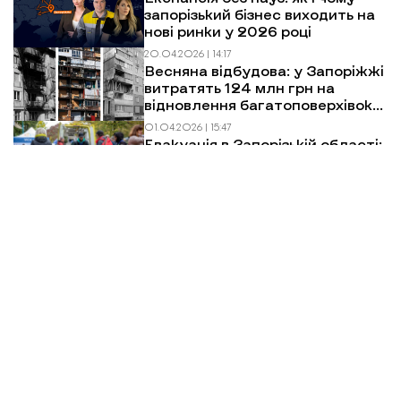
запорізький бізнес виходить на
нові ринки у 2026 році
20.04.2026 | 14:17
Весняна відбудова: у Запоріжжі
витратять 124 млн грн на
відновлення багатоповерхівок
після обстрілів
01.04.2026 | 15:47
Евакуація в Запорізькій області:
як виїхати, куди звертатися і що
чекати
Більше новин
МИ У СОЦМЕРЕЖАХ