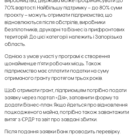
виробництва, держава може профінансувати до
70% вартості. Найбільшу підтримку – до 80% суми
проєкту – можуть отримати підприємства, що
відновлюються після обстрілів, виробники
безпілотників, друкарні та бізнес із прифронтових
територій. До цієї категорії належить і Запорізька
область.
Однією з умов участі у програмі є створення
щонайменше п’яти робочих місць. Також
підприємство має сплатити податки на суму
отриманого гранту протягом трьох років.
Щоб отримати грант, підприємцям потрібно
подати
заявку
через портал «Дія», заповнити форму та
додати бізнес-план. Якщо йдеться про відновлення
пошкодженого майна, потрібно також завантажити
витяг з ЄРДР та звіт про завдані збитки.
Після подання заявки банк проводить перевірку.