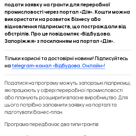
подати заявку на гранти для переробної
промисловості через портал «Дія». Кошти можна
використати на розвиток бізнесу або
відновлення підприємств, що постраждали від
обстрілів. Про це повідомляє «
Відбудова.
Запоріжжя
» з
посиланням
на портал «Дія».
Тільки корисні та достовірні новини! Підписуйтесь
на
telegram-канал «Відбудова. Онлайн»!
Податися на програму можуть запорізькі підприємці,
які працюють у сфері переробної промисловості
або планують розширити власне виробництво. Для
цього потрібно заповнити заявку на порталі та
підготувати бізнес-план.
Програма передбачає два типи грантів: