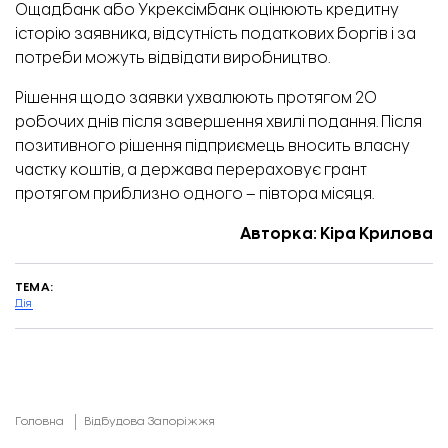
Ощадбанк або Укрексімбанк оцінюють кредитну
історію заявника, відсутність податкових боргів і за
потреби можуть відвідати виробництво.
Рішення щодо заявки ухвалюють протягом 20
робочих днів після завершення хвилі подання. Після
позитивного рішення підприємець вносить власну
частку коштів, а держава перераховує грант
протягом приблизно одного – півтора місяця.
Авторка: Кіра Крилова
ТЕМА:
Дія
Головна
Відбудова Запоріжжя