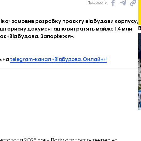
Поширити:
ніка» замовив розробку проєкту відбудови корпусу,
кошторисну документацію витратять майже 1,4 млн
ає «
Відбудова. Запоріжжя
».
ь на
telegram-канал «Відбудова. Онлайн»!
истопада 2025 року. Потім оголосять тендер на