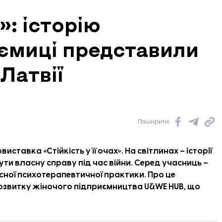
х»: історію
иємиці представили
Латвії
Поширити:
ставка «Стійкість у її очах». На світлинах – історії
ути власну справу під час війни. Серед учасниць –
ної психотерапевтичної практики. Про це
розвитку жіночого підприємництва U&WE HUB, що