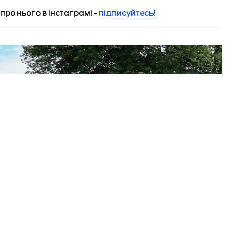
ро нього в інстаграмі -
підписуйтесь!
тій корпус університету після удару.