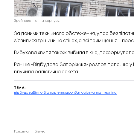
Зруйновані стіни корпусу.
За даними технічного
обстеження
, удар безпілот
з’явилися тріщини на стінах, а всі приміщення – п
Вибухова хвиля також вибила вікна, деформувала 
Раніше «Відбудова. Запоріжжя» розповідала, що у
влучила балістична ракета.
ТЕМА:
відбудова
Вікно Відновлення
дрон
Запорізька політехніка
Головна
Бізнес