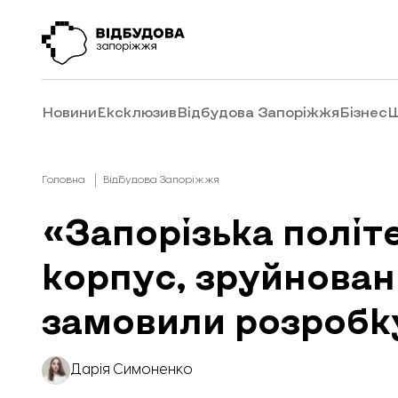
Новини
Ексклюзив
Відбудова Запоріжжя
Бізнес
Ш
Головна
Відбудова Запоріжжя
«Запорізька політ
корпус, зруйнован
замовили розробк
Дарія Симоненко