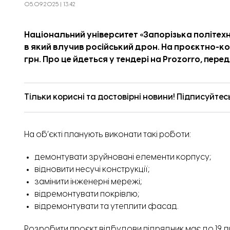
05.09.2025 | 13:42
Національний університет «Запорізька політех
в який влучив російський дрон. На проєктно-
грн. Про це
йдеться
у тендері на Prozorro, перед
Тільки корисні та достовірні новини! Підписуйтес
На об’єкті планують виконати такі роботи:
демонтувати зруйновані елементи корпусу;
відновити несучі конструкції;
замінити інженерні мережі;
відремонтувати покрівлю;
відремонтувати та утеплити фасад.
Розробити проєкт відбудови підрядник має до 19 л