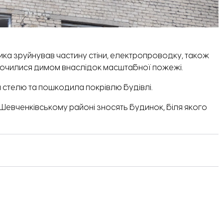
ника зруйнував частину стіни, електропроводку, також
росочилися димом внаслідок масштабної пожежі.
стелю та пошкодила покрівлю будівлі.
 Шевченківському районі зносять
будинок
, біля якого