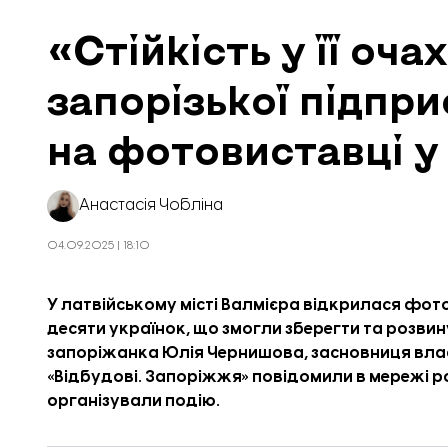
«Стійкість у її оча
запорізької підпр
на фотовиставці у 
Анастасія Чобліна
04.09.2025 | 18:10
У латвійському місті Валмієра відкрилася фотови
десяти українок, що змогли зберегти та розвин
запоріжанка Юлія Чернишова, засновниця влас
«
Відбудові. Запоріжжя
» повідомили в мережі 
організували подію.