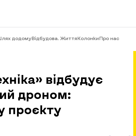
лях додому
Відбудова. Життя
Колонки
Про нас
ехніка» відбудує
ий дроном:
у проєкту