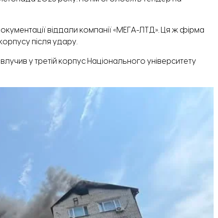
кументації віддали компанії «МЕГА-ЛТД». Ця ж фірма
орпусу після удару.
влучив у третій корпус Національного університету