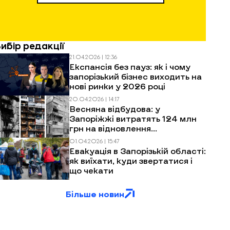
Вибір редакції
21.04.2026 | 12:36
Експансія без пауз: як і чому
запорізький бізнес виходить на
нові ринки у 2026 році
20.04.2026 | 14:17
Весняна відбудова: у
Запоріжжі витратять 124 млн
грн на відновлення
багатоповерхівок після
01.04.2026 | 15:47
обстрілів
Евакуація в Запорізькій області:
як виїхати, куди звертатися і
що чекати
Більше новин