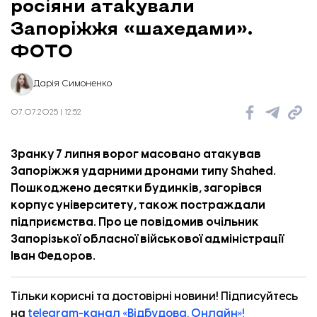
росіяни атакували
Запоріжжя «шахедами».
ФОТО
Дарія Симоненко
Корпус університету, куди влучив російський дрон
07.07.2025 | 12:52
Зранку 7 липня ворог масовано атакував
Запоріжжя ударними дронами типу Shahed.
Пошкоджено десятки будинків, загорівся
корпус університету, також постраждали
підприємства. Про це
повідомив
очільник
Запорізької обласної військової адміністрації
Іван Федоров.
Тільки корисні та достовірні новини! Підписуйтесь
на
telegram-канал «Відбудова. Онлайн»!