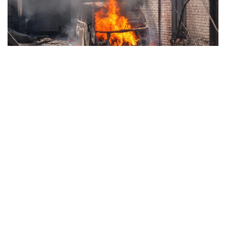
Палаюча автівка. Фото: ЗОВА.
За
даними
Запорізької міської ради, в епіцентрі
обстрілу також опинився приватний сектор в одному
з центральних районів Запоріжжя.
Триває ліквідація наслідків.