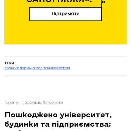
Підтримати
ТЕМА:
дрони
Запорізька політехніка
обстріл
Головна
Відбудова Запоріжжя
Пошкоджено університет,
будинки та підприємства: