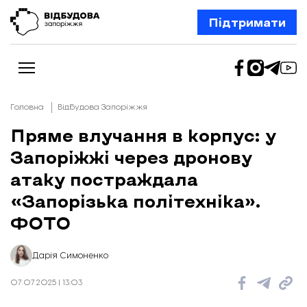
Підтримати
Головна
Відбудова Запоріжжя
Пряме влучання в корпус: у
Запоріжжі через дронову
Новини
Відбудова Запоріжжя
атаку постраждала
Ексклюзив
Бізнес
«Запорізька політехніка».
Шлях додому
ФОТО
Відбудова. Життя
Колонки
Про нас
Редакційна політика
Дарія Симоненко
07.07.2025 | 13:03