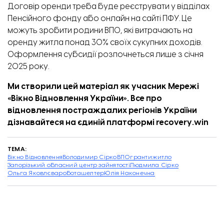
Договір оренди треба буде реєструвати у відділах
Пенсійного фонду або онлайн на сайті ПФУ. Це
можуть зробити родини ВПО, які витрачають на
оренду житла понад 30% своїх сукупних доходів.
Оформлення субсидії розпочнеться лише з січня
2025 року.
Ми створили цей матеріал як учасник Мережі
«Вікно Відновлення України». Все про
відновлення постраждалих регіонів України
дізнавайтеся на єдиній платформі
recovery.win
ТЕМА:
Вікно Відновлення
Володимир Сірко
ВПО
гранти
житло
Запорізький обласний центр зайнятості
Людмила Сірко
Ольга Яковлєва
робота
шелтер
Юлія Наконечна