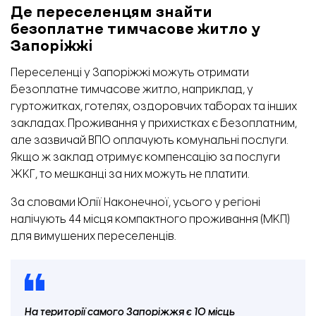
Де переселенцям знайти
безоплатне тимчасове житло у
Запоріжжі
Переселенці у Запоріжжі можуть отримати
безоплатне тимчасове житло, наприклад, у
гуртожитках, готелях, оздоровчих таборах та інших
закладах. Проживання у прихистках є безоплатним,
але зазвичай ВПО оплачують комунальні послуги.
Якщо ж заклад отримує компенсацію за послуги
ЖКГ, то мешканці за них можуть не платити.
За словами Юлії Наконечної, усього у регіоні
налічують 44 місця компактного проживання (МКП)
для вимушених переселенців.
На території самого Запоріжжя є 10 місць