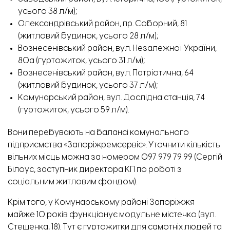
усього 38 л/м);
Олександрівський район, пр. Соборний, 81
(житловий будинок, усього 28 л/м);
Вознесенівський район, вул. Незалежної України,
80а (гуртожиток, усього 31 л/м);
Вознесенівський район, вул. Патріотична, 64
(житловий будинок, усього 37 л/м);
Комунарський район, вул. Дослідна станція, 74
(гуртожиток, усього 59 л/м).
Вони перебувають на балансі комунального
підприємства «Запоріжремсервіс». Уточнити кількість
вільних місць можна за номером 097 979 79 99 (Сергій
Білоус, заступник директора КП по роботі з
соціальним житловим фондом).
Крім того, у Комунарському районі Запоріжжя
майже 10 років функціонує модульне містечко (вул.
Стешенка, 18). Тут є гуртожитки для самотніх людей та