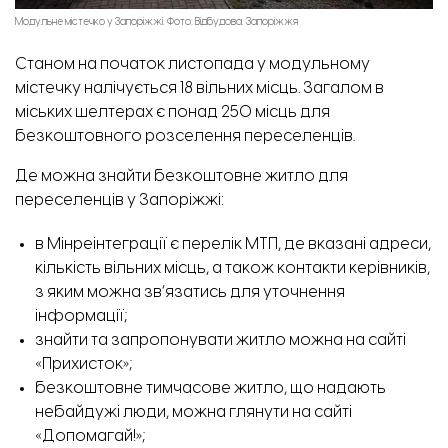
Модульне містечко у Запоріжжі. Фото: Відбудова. Запоріжжя
Станом на початок листопада у модульному
містечку налічується 18 вільних місць. Загалом в
міських шелтерах є понад 250 місць для
безкоштовного розселення переселенців.
Де можна знайти безкоштовне житло для
переселенців у Запоріжжі:
в Мінреінтеграції є
перелік МТП
, де вказані адреси,
кількість вільних місць, а також контакти керівників,
з яким можна зв’язатись для уточнення
інформації;
знайти та запропонувати житло можна
на сайті
«Прихисток»
;
безкоштовне тимчасове житло, що надають
небайдужі люди, можна глянути на сайті
«Допомагай!»;