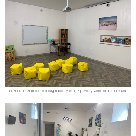
Як виглядає дитячий простір «Лазурна райдуга» після ремонту. Фото надане спікеркою