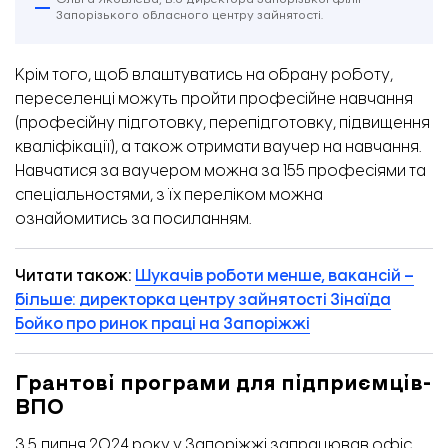
Запорізького обласного центру зайнятості.
Крім того, щоб влаштуватись на обрану роботу,
переселенці можуть пройти професійне навчання
(професійну підготовку, перепідготовку, підвищення
кваліфікації), а також отримати ваучер на навчання.
Навчатися за ваучером можна за 155 професіями та
спеціальностями, з їх переліком можна
ознайомитись
за посиланням.
Читати також:
Шукачів роботи менше, вакансій –
більше: директорка центру зайнятості Зінаїда
Бойко про ринок праці на Запоріжжі
Грантові програми для підприємців-
ВПО
З 5 липня 2024 року у Запоріжжі запрацював офіс