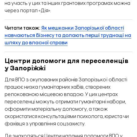
на участь у цих та інших грантових програмах можна
через
портал «Дія».
Читати також:
Як мешканки Запорізької області
навчаються бізнесу та долають перші труднощі на
шляху до власної справи
Центри допомоги для переселенців
у Запоріжжі
Для ВПО з окупованих районів Запорізької області
працює низка гуманітарних хабів, створених
релокованою місцевою владою. У цих центрах
переселенці можуть отримати гуманітарні набори,
оформити матеріальну допомогу, а також
скористатися консультаціями психолога, юриста чи
фахівця з управління соцзахисту.
Де знаходяться Центри надання допомоги ВПО у