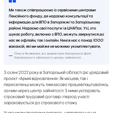
Ми також співпрацюємо із сервісними центрами
Пенсійного фонду, де надаємо консультації та
інформацію для ВПО в Запоріжжі та Запорізькому
районі. Надаємо свої послуги і в ЦНАПах. Усі, хто
шукає роботу, включно з ВПО, можуть звернутися до
нас як офлайн, так і онлайн. Нині в нас є понад 1000
вакансій, які ми майже не можемо укомплектувати,
Ольга Яковлєва, в.о директора Запорізької філії
Запорізького обласного центру зайнятості.
З осені 2022 року в Запорізькій області діє урядовий
проєкт «Армія відновлення». Як місцеві, так і
переселенці можуть тимчасово працевлаштуватись
за ним через центр зайнятості. З ними укладають
строковий трудовий договір і період участі
зараховується до страхового стажу.