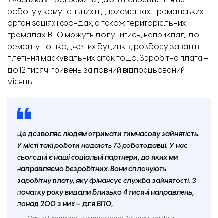
Учасникам програми видають направлення на
роботу у комунальних підприємствах, громадських
організаціях і фондах, а також територіальних
громадах. ВПО можуть долучитись, наприклад, до
ремонту пошкоджених будинків, розбору завалів,
плетіння маскувальних сіток тощо. Заробітна плата –
до 12 тисячі гривень за повний відпрацьований
місяць.
Це дозволяє людям отримати тимчасову зайнятість.
У місті такі роботи надають 73 роботодавці. У нас
сьогодні є наші соціальні партнери, до яких ми
направляємо безробітних. Вони сплачують
заробітну плату, яку фінансує служба зайнятості. З
початку року видали близько 4 тисячі направлень,
понад 200 з них – для ВПО,
Ольга Яковлєва, в.о директора Запорізької філії