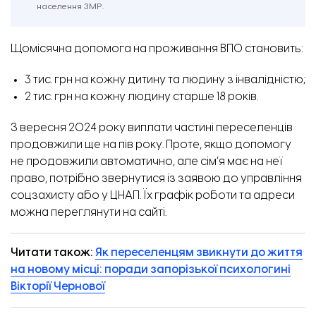
населення ЗМР.
Щомісячна допомога на проживання ВПО становить:
3 тис. грн на кожну дитину та людину з інвалідністю;
2 тис. грн на кожну людину старше 18 років.
З вересня 2024 року виплати частині переселенців
продовжили ще на пів року. Проте, якщо допомогу
не продовжили автоматично, але сім’я має на неї
право, потрібно звернутися із заявою до управління
соцзахисту або у ЦНАП. Їх графік роботи та адреси
можна переглянути
на сайті.
Читати також:
Як переселенцям звикнути до життя
на новому місці: поради запорізької психологині
Вікторії Чернової