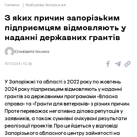
Головна
Відбудова Запоріжжя
З яких причин запорізьким
підприємцям відмовляють у
наданні державних грантів
Єлизавета Чичика
15.11.2024 | 10:36
У Запоріжжі та області з 2022 року по жовтень
2024 року підприємцям відмовляють у наданні
грантів за державними програмами «
Власна
справа
» та «
Гранти для ветеранів
» з різних причин.
Проте переважає негативна ділова репутація у
заявників, а також сумнівні очікувані результати
реалізації проектів. Про це йдеться у відповіді
Запорізького обласного центру зайнятості на