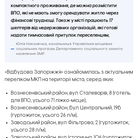
компактного проживання, де можна розмістити
ВПО, які не мають змогу орендувати житло через
фінансові труднощі. Також у місті працюють 17
шелтерів від недержавних організацій, які готові
надати тимчасовий притулок переселенцям,
Юлія Наконечна, начальниця Управління місцевих
соціальних програм Департаменту соціального захисту
населення ЗМР.
«Відбудова. Запоріжжя» ознайомилась з
актуальним
переліком МКП
на території міста, серед яких:
Вознесенівський район, вул. Сталеварів, 8 (готель
для ВПО, усього 71 ліжко-місце);
Вознесенівський район, бул. Центральний, 19б
(гуртожиток, усього 26 л/м);
Заводський район, вул. Фільтрова, 2 (гуртожиток,
усього 28 л/м);
Заводський район, вул. Історична, 106 (гуртожиток,