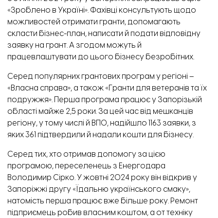
«Зроблено в Україні». Фахівці консультують щодо
можливостей отримати гранти, допомагають
скласти бізнес-план, написати й подати відповідну
заявку на грант. А згодом можуть й
працевлаштувати до цього бізнесу безробітних.
Серед популярних грантових програм у регіоні –
«Власна справа»
, а також
«Гранти для ветеранів та їх
подружжя»
. Перша програма працює у Запорізькій
області майже 2,5 роки. За цей час від мешканців
регіону, у тому числі й ВПО, надійшло 1163 заявки, з
яких 361 підтвердили й надали кошти для бізнесу.
Серед тих, хто отримав допомогу за цією
програмою, переселенець з Енергодара
Володимир Сірко. У жовтні 2024 року він відкрив у
Запоріжжі другу «Їдальню українського смаку»,
натомість перша працює вже більше року. Ремонт
підприємець робив власним коштом, а от техніку