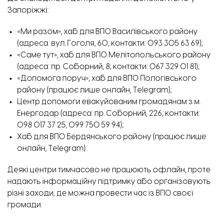
Запоріжжі:
«Ми разом»,
хаб для ВПО Василівського району
(адреса: вул. Гоголя, 60; контакти: 093 305 63 69);
«Саме тут»,
хаб для ВПО Мелітопольського району
(адреса: пр. Соборний, 8; контакти: 067 329 01 81);
«Допомога поруч»,
хаб для ВПО Пологівського
району
(працює лише онлайн,
Telegram
);
Центр допомоги евакуйованим громадянам з м.
Енергодар
(адреса: пр. Соборний, 226; контакти:
098 017 37 25, 099 750 59 94);
Хаб для ВПО Бердянського району
(працює лише
онлайн,
Telegram
).
Деякі центри тимчасово не працюють офлайн, проте
надають інформаційну підтримку або організовують
різні заходи, де можна провести час із ВПО своєї
громади.