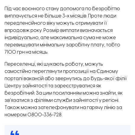
Під час воєнного стану допомога по безробіттю
виплачується не більше 3-х місяців. Проте люди
передпенсійного віку можуть отримувати її
впродовж року. Розмір виплати визначається
індивідуально, але максимальна сума не може
перевищувати мінімальну заробітну плату, тобто
7100 грн на місяць.
Переселенці, які шукають роботу, можуть
самостійно переглянути пропозиції на
Єдиному
порталі вакансій
або звернутись до будь-якої філії
Центру зайнятості та зареєструватися як
безробітний.
За цим посиланням
можна знайти, як
зв’язатися з філіями служби зайнятості у регіоні.
Також можна зателефонувати на гарячу лінію за
номером 0800-336-728.