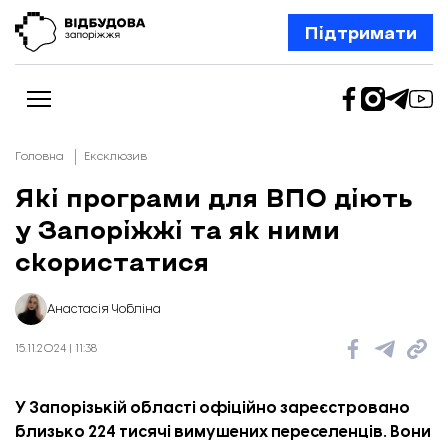
Підтримати
Головна
Ексклюзив
Які програми для ВПО діють
у Запоріжжі та як ними
Новини
Відбудова Запоріжжя
скористатися
Ексклюзив
Бізнес
Шлях додому
Анастасія Чобліна
Відбудова. Життя
Колонки
15.11.2024 | 11:38
Про нас
Редакційна політика
У Запорізькій області офіційно зареєстровано
близько 224 тисячі вимушених переселенців. Вони