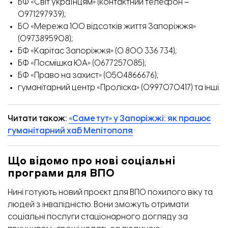
БФ «Світ українцям» (контактний телефон –
0971297939);
БО «Мережа 100 відсотків життя Запоріжжя»
(0973895908);
БФ «Карітас Запоріжжя» (0 800 336 734);
БФ «Посмішка ЮА» (0677257085);
БФ «Право на захист» (0504866676);
гуманітарний центр «Проліска» (0997070417) та інші.
Читати також:
«Саме тут» у Запоріжжі: як працює
гуманітарний хаб Мелітополя
Що відомо про нові соціальні
програми для ВПО
Нині готують новий проєкт для ВПО похилого віку та
людей з інвалідністю. Вони зможуть отримати
соціальні послуги стаціонарного догляду за