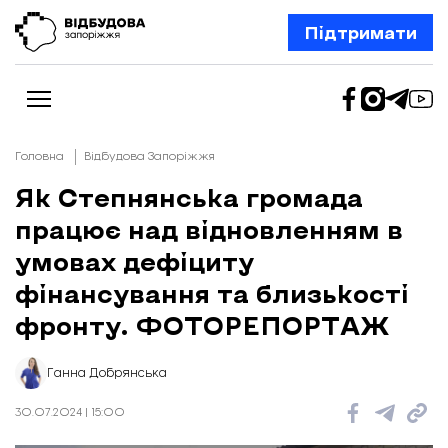
Підтримати
Головна
Відбудова Запоріжжя
Як Степнянська громада
працює над відновленням в
Новини
Відбудова Запоріжжя
умовах дефіциту
Ексклюзив
Бізнес
фінансування та близькості
Шлях додому
фронту. ФОТОРЕПОРТАЖ
Відбудова. Життя
Колонки
Про нас
Редакційна політика
Ганна Добрянська
30.07.2024 | 15:00