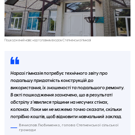
Пошкоджений навіс над головним входом Степненської гімназії
Наразі гімназія потребує технічного звіту про
подальшу придатність конструкцій до
використання, їх зношеності та подальшого ремонту.
В акті пошкодження зазначено, що в результаті
обстрілу з’явилися тріщини на несучих стінах,
колонах. Поки ми не можемо точно сказати, скільки
потрібно коштів, щоб відновити навчальний заклад.
Вячислав Любименко, голова Степненської сільської
громади