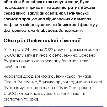
обстріли. Внаслідок атак гинули люди, були
пошкоджені приватні та адміністративні будівлі,
серед яких і заклади освіти. Як Степнянська
громада працює над відновленням в умовах
дефіциту фінансування та близькості фронту у
фоторепортажі «
Відбудови. Запоріжжя
».
Обстріл Лежинської гімназії
У ніч проти 24 грудня 2022 року дві російські ракети
С-300 влучили в гімназію села Лежино. Основна
будівля навчального закладу була повністю
зруйнована.
Як розповідає директорка Лежинської гімназії
Олена Кучеренко, близько другої години ночі в селі
було відчутно два потужні вибухи. Один ракета
С-300 потрапила в будівлю школи, інша – в
бібліотеку та архів.