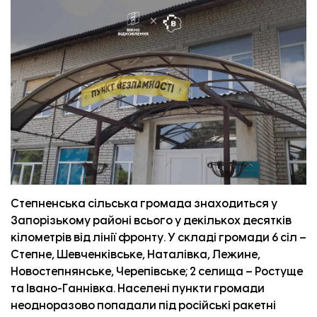
Степненська сільська громада знаходиться у
Запорізькому районі всього у декількох десятків
кілометрів від лінії фронту. У складі громади 6 сіл –
Степне, Шевченківське, Наталівка, Лежине,
Новостепнянське, Черепівське; 2 селища – Ростуще
та Івано-Ганнівка. Населені пункти громади
неодноразово попадали під російські ракетні