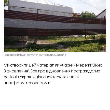
Пошкоджений будинок у Степному на вулиці Садовій, 3
Ми створили цей матеріал як учасник Мережі “Вікно
Відновлення”. Все про відновлення постраждалих
регіонів України дізнавайтеся на єдиній
платформі
recovery.win
ТЕМА:
відбудова
Вікно Відновлення
Вячислав Любименко
Іван Жук
Лежинська гімназія
Олена Кучеренко
Степне
Степненська громада