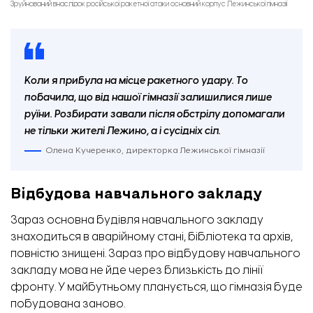
Зруйнований внаслідок російської ракетної атаки основний корпус Лежинської гімназії
Коли я прибула на місце ракетного удару. То
побачила, що від нашої гімназії залишилися лише
руїни. Розбирати завали після обстрілу допомагали
не тільки жителі Лежино, а і сусідніх сіл.
Олена Кучеренко, директорка Лежинської гімназії
Відбудова навчального закладу
Зараз основна будівля навчального закладу
знаходиться в аварійному стані, бібліотека та архів,
повністю знищені. Зараз про відбудову навчального
закладу мова не йде через близькість до лінії
фронту. У майбутньому планується, що гімназія буде
побудована заново.