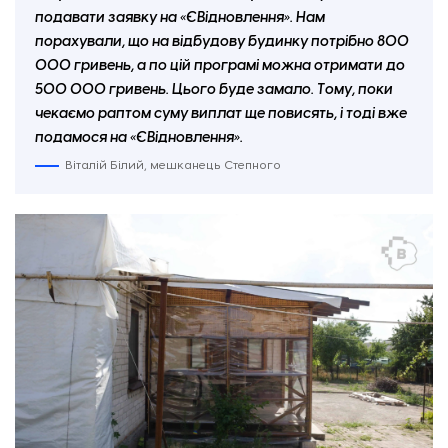
подавати заявку на
«ЄВідновлення». Нам
порахували, що на відбудову будинку потрібно 800
000 гривень, а по цій програмі можна отримати до
500 000 гривень. Цього буде замало. Тому, поки
чекаємо
раптом суму виплат ще повисять, і тоді вже
подамося на
«ЄВідновлення»
.
Віталій Білий, мешканець Степного
Стіна зі світлинами дошкільнят Лежинської гімназії