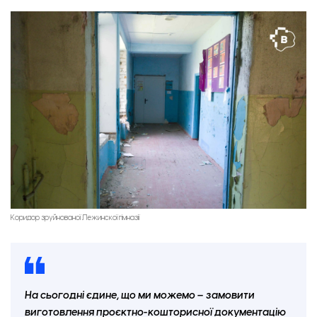
Коридор зруйнованої Лежинскої гімназії
На сьогодні єдине, що ми можемо – замовити
виготовлення проєктно-кошторисної документацію