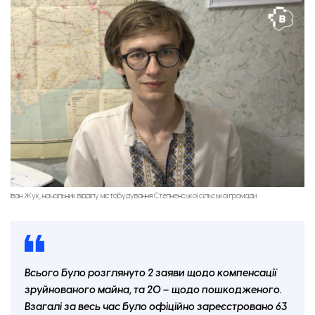
Коридор зруйнованої Лежинскої гімназії
Іван Жук, начальник відділу містобудування Степненської сільської громади
Всього було розглянуто 2 заяви щодо компенсації
зруйнованого майна, та 20 – щодо пошкодженого.
Взагалі за весь час було офіційно зареєстровано 63