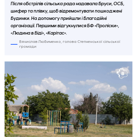
Після обстрілів сільська рада надавала бруси, ОСБ,
шифер та плівку, щоб відремонтувати пошкоджені
будинки. На допомогу прийшли і благодійні
Директорка Лежинської гімназії Олена Кучеренко
організації. Першими відгукнулися БФ
«
Проліски
»
,
«
Людина в біді
»
,
«
Карітас
»
.
Вячислав Любименко, голова Степненської сільської
громади
Зруйнований внаслідок російської ракетної атаки основний корпус Лежинської гімназії