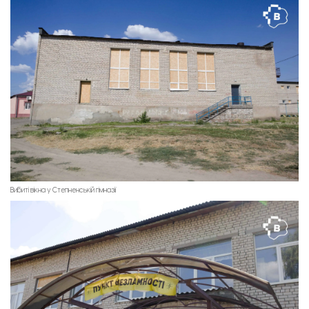
Вибиті вікна у Степненській гімназії