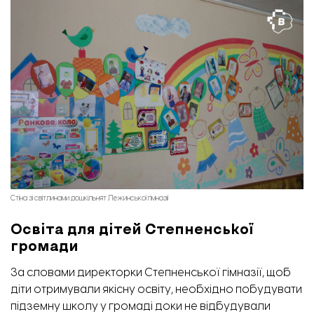
Стіна зі світлинами дошкільнят Лежинської гімназії
Освіта для дітей Степненської
громади
За словами директорки Степненської гімназії, щоб
діти отримували якісну освіту, необхідно побудувати
підземну школу у громаді доки не відбудували