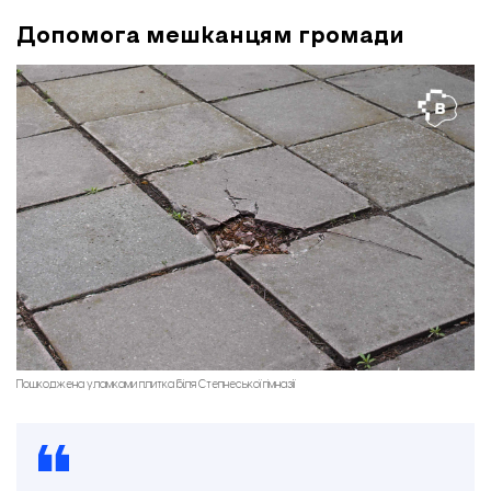
Допомога мешканцям громади
Зруйнований внаслідок російської ракетної атаки основний корпус Лежинської гімназії
Пошкоджена уламками плитка біля Степнеської гімназії