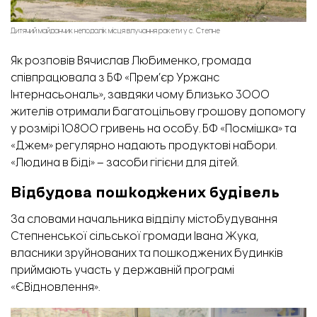
Дитячий майданчик неподалік місця влучання ракети у с. Степне
Як розповів Вячислав Любименко, громада
співпрацювала з БФ «Прем’єр Уржанс
Інтернасьональ», завдяки чому близько 3000
жителів отримали багатоцільову грошову допомогу
у розмірі 10800 гривень на особу. БФ «Посмішка» та
«Джем» регулярно надають продуктові набори.
«Людина в біді» – засоби гігієни для дітей.
Відбудова пошкоджених будівель
За словами начальника відділу містобудування
Степненської сільської громади Івана Жука,
власники зруйнованих та пошкоджених будинків
приймають участь у державній програмі
«ЄВідновлення».