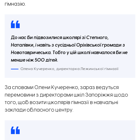
гімназію.
До нас би підвозилися школярі зі Степного,
Наталівки, і навіть з сусідньої Оріхівської громади з
Новотавричеська. Тобто у цій школі навчалося би не
менше ніж 500 дітей.
Олена Кучеренко, директорка Лежинської гімназії
За словами Олени Кучеренко, зараз ведуться
перемовини з директорами шкіл Запоріжжя щодо
того, щоб возити школярів гімназії в навчальні
заклади обласного центру.