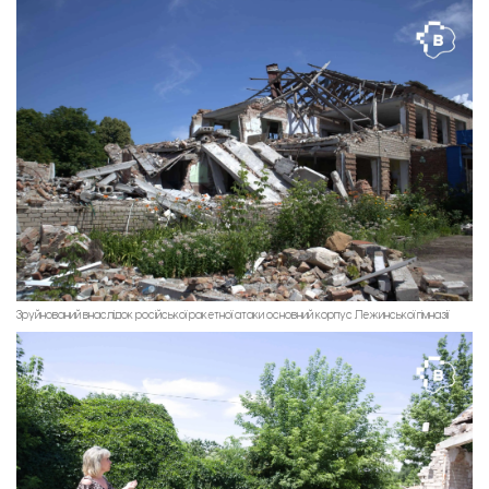
Зруйнований внаслідок російської ракетної атаки основний корпус Лежинської гімназії