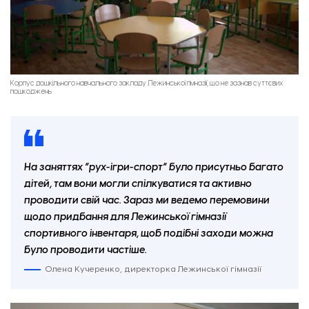
Корпус дошкільного навчального закладу Лежинської гімназії, що не зазнав суттєвих
пошкоджень
На заняттях “рух-ігри-спорт” було присутньо багато
дітей, там вони могли спілкуватися та активно
проводити свій час. Зараз ми ведемо перемовини
щодо придбання для Лежинської гімназії
спортивного інвентаря, щоб подібні заходи можна
було проводити частіше.
Олена Кучеренко, директорка Лежинської гімназії