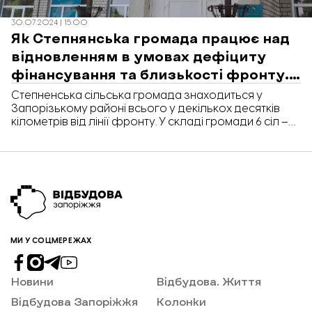
30.07.2024 | 15:00
Як Степнянська громада працює над
відновленням в умовах дефіциту
фінансування та близькості фронту.
ФОТОРЕПОРТАЖ
Степненська сільська громада знаходиться у
Запорізькому районі всього у декількох десятків
кілометрів від лінії фронту. У складі громади 6 сіл –
Степне, Шевченківське, Наталівка, Лежине,
Новостепнянське, Черепівське; 2 селища – Ростуще
та Івано-Ганнівка. Населені пункти громади
неодноразово попадали під російські ракетні
обстріли. Внаслідок атак гинули люди, були
пошкоджені приватні та адміністративні будівлі,
серед яких і заклади освіти. Як Степнянська громада
працює над відновленням в умовах дефіциту
фінансування та близькості фронту у
МИ У СОЦМЕРЕЖАХ
фоторепортажі «Відбудови. Запоріжжя».
Новини
Відбудова. Життя
Відбудова Запоріжжя
Колонки