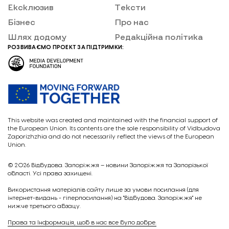
Ексклюзив
Тексти
Бізнес
Про нас
Шлях додому
Редакційна політика
РОЗВИВАЄМО ПРОЕКТ ЗА ПІДТРИМКИ:
This website was created and maintained with the financial support of
the European Union. Its contents are the sole responsibility of Vidbudova
Zaporizhzhia and do not necessarily reflect the views of the European
Union.
© 2026
Відбудова. Запоріжжя – новини Запоріжжя та Запорізької
області. Усі права захищені.
Викориcтання матеріалів сайту лише за умови посилання (для
інтернет-видань - гіперпосилання) на "Відбудова. Запоріжжя" не
нижче третього абзацу.
Права та Інформація, щоб в нас все було добре.