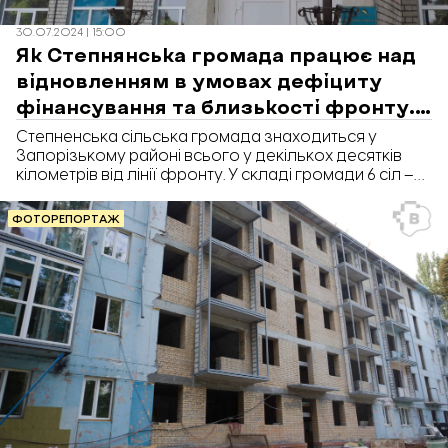
30.07.2024 | 15:00
Як Степнянська громада працює над
відновленням в умовах дефіциту
фінансування та близькості фронту.
ФОТОРЕПОРТАЖ
Степненська сільська громада знаходиться у
Запорізькому районі всього у декількох десятків
кілометрів від лінії фронту. У складі громади 6 сіл –
Степне, Шевченківське, Наталівка, Лежине,
Новостепнянське, Черепівське; 2 селища – Ростуще
ФОТОРЕПОРТАЖ
та Івано-Ганнівка. Населені пункти громади
неодноразово попадали під російські ракетні
обстріли. Внаслідок атак гинули люди, були
пошкоджені приватні та адміністративні будівлі,
серед яких і заклади освіти. Як Степнянська громада
працює над відновленням в умовах дефіциту
фінансування та близькості фронту у
фоторепортажі «Відбудови. Запоріжжя».