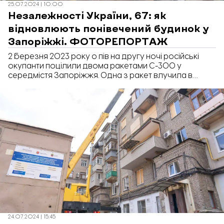
25.07.2024 | 10:00
Незалежності України, 67: як
відновлюють понівечений будинок у
Запоріжжі. ФОТОРЕПОРТАЖ
2 березня 2023 року о пів на другу ночі російські
окупанти поцілили двома ракетами С-300 у
середмістя Запоріжжя. Одна з ракет влучила в
житловий будинок на вулиці Незалежної України, 67.
Тоді ворожі удари по будинку вбили 13 людей.
Знищили 34 з 80 осель. Як відбувається відновлення
постраждалого будинку - в фоторепортажі
«Відбудови. Запоріжжя».
24.07.2024 | 15:45