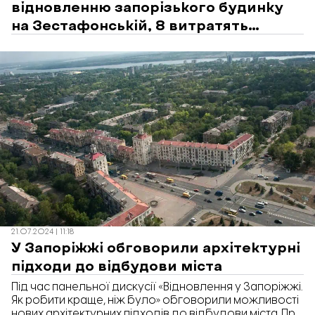
відновленню запорізького будинку
на Зестафонській, 8 витратять
більше ніж 91 млн гривень
21.07.2024 | 11:18
У Запоріжжі обговорили архітектурні
підходи до відбудови міста
Під час панельної дискусії «Відновлення у Запоріжжі.
Як робити краще, ніж було» обговорили можливості
нових архітектурних підходів до відбудови міста. Про