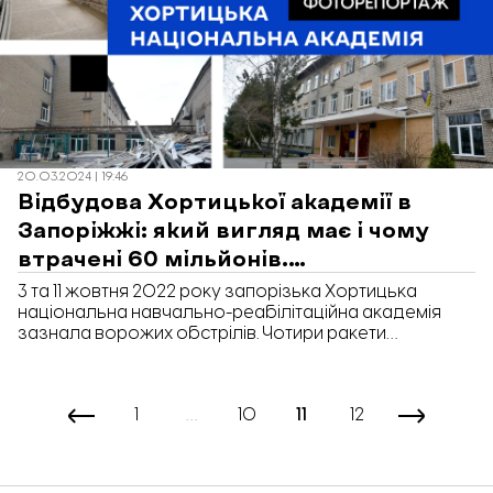
20.03.2024 | 19:46
Відбудова Хортицької академії в
Запоріжжі: який вигляд має і чому
втрачені 60 мільйонів.
ФОТОРЕПОРТАЖ
3 та 11 жовтня 2022 року запорізька Хортицька
національна навчально-реабілітаційна академія
зазнала ворожих обстрілів. Чотири ракети
зруйнували основний корпус академії, де навчалися
337 дітей та 1150 студентів. Яких пошкоджень зазнала
будівля навчального закладу, що вже вдалося
1
…
10
11
12
відремонтувати, та які роботи виконуються зараз,
дивіться у фоторепортажі «Відбудови. Запоріжжя».