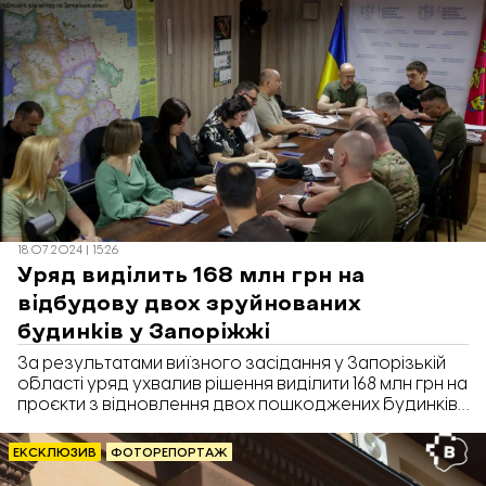
Запоріжжя».
18.07.2024 | 15:26
Уряд виділить 168 млн грн на
відбудову двох зруйнованих
будинків у Запоріжжі
За результатами виїзного засідання у Запорізькій
області уряд ухвалив рішення виділити 168 млн грн на
проєкти з відновлення двох пошкоджених будинків
у Запоріжжі.
ЕКСКЛЮЗИВ
ФОТОРЕПОРТАЖ