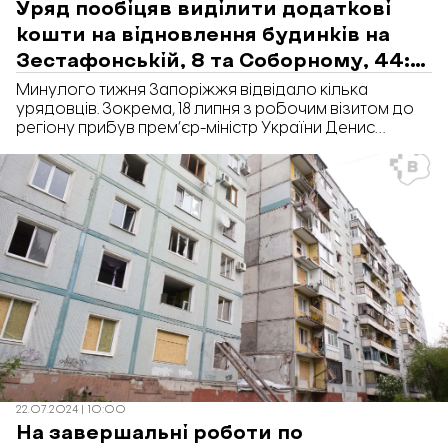
Уряд пообіцяв виділити додаткові
кошти на відновлення будинків на
Зестафонській, 8 та Соборному, 44:
що відомо
Минулого тижня Запоріжжя відвідало кілька
урядовців. Зокрема, 18 липня з робочим візитом до
регіону прибув прем’єр-міністр України Денис
Шмигаль, з яким обговорили відбудову зрунованих
будинків. Про підсумки візитів розповів голова ЗОВА
Іван Федоров, передає «Відбудова. Запоріжжя».
22.07.2024 | 10:00
На завершальні роботи по