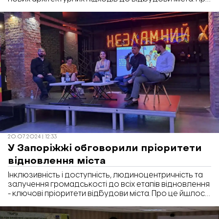
це повідомляє «Відбудова. Запоріжжя».
20.07.2024 | 12:33
У Запоріжжі обговорили пріоритети
відновлення міста
Інклюзивність і доступність, людиноцентричність та
залучення громадськості до всіх етапів відновлення
- ключові пріоритети відбудови міста. Про це йшлося
під час панельної дискусії «Відновлення у Запоріжжі.
Як робити краще, ніж було», повідомляє «Відбудова.