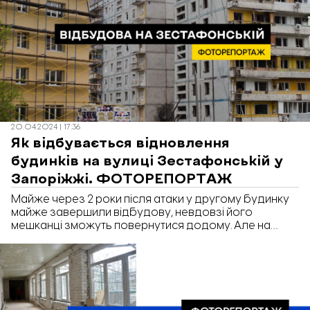
20.04.2024 | 17:36
Як відбувається відновлення
будинків на вулиці Зестафонській у
Запоріжжі. ФОТОРЕПОРТАЖ
Майже через 2 роки після атаки у другому будинку
майже завершили відбудову, невдовзі його
мешканці зможуть повернутися додому. Але на
Зестафонській 8 відновлення так і не почали. Чому
так сталося і що відбувається з відбудовою на
Зестафонській дивіться у фоторепортажі
«Відбудови. Запоріжжя» .