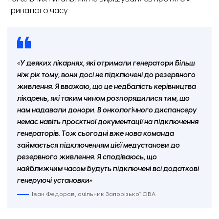
тривалого часу.
Спеціальна техніка та будівельні матеріали біля будинку на вул. Незалежності України, 67
«У деяких лікарнях, які отримали генератори більш
ніж рік тому, вони досі не підключені до резервного
живлення. Я вважаю, що це недбалість керівництва
лікарень, які таким чином розпорядилися тим, що
нам надавали донори. В онкологічного диспансеру
немає навіть проєктної документації на підключення
генераторів. Тож сьогодні вже нова команда
займається підключенням цієї медустанови до
резервного живлення. Я сподіваюсь, що
найближчим часом будуть підключені всі додаткові
Квартира будинку на вул. Незалежності України, 67 зсередини
генеруючі установки»
Іван Федоров, очільник Запорізької ОВА