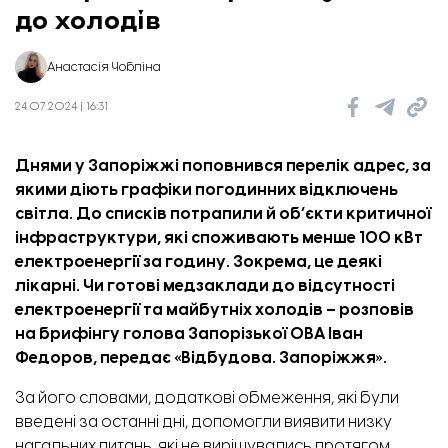
до холодів
Анастасія Чобліна
24.07.2024 | 16:31
Днями у Запоріжжі поповнився перелік адрес, за
якими діють графіки погодинних відключень
Фасад будинку на вул. Незалежності України, 67, що відновлюють
світла. До списків потрапили й об’єкти критичної
інфраструктури, які споживають менше 100 кВт
електроенергії за годину. Зокрема, це деякі
лікарні. Чи готові медзаклади до відсутності
електроенергії та майбутніх холодів – розповів
на брифінгу голова Запорізької ОВА Іван
Федоров, передає «
Відбудова. Запоріжжя
».
За його словами, додаткові обмеження, які були
введені за останні дні, допомогли виявити низку
нагальних питань, які не вирішувались протягом