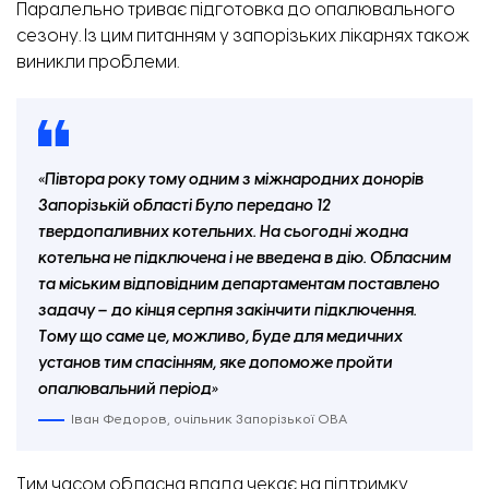
Паралельно триває підготовка до опалювального
сезону. Із цим питанням у запорізьких лікарнях також
виникли проблеми.
«Півтора року тому одним з міжнародних донорів
Запорізькій області було передано 12
твердопаливних котельних. На сьогодні жодна
Кавртира у будинку на вул. Незалежності України, 67 зсередини
котельна не підключена і не введена в дію. Обласним
та міським відповідним департаментам поставлено
задачу – до кінця серпня закінчити підключення.
Тому що саме це, можливо, буде для медичних
установ тим спасінням, яке допоможе пройти
опалювальний період»
Іван Федоров, очільник Запорізької ОВА
Тим часом обласна влада чекає на підтримку