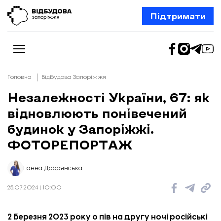
Підтримати
Головна
Відбудова Запоріжжя
Незалежності України, 67: як
відновлюють понівечений
Новини
Відбудова Запоріжжя
будинок у Запоріжжі.
Ексклюзив
Бізнес
ФОТОРЕПОРТАЖ
Шлях додому
Відбудова. Життя
Колонки
Ганна Добрянська
Про нас
Редакційна політика
25.07.2024 | 10:00
2 березня 2023 року о пів на другу ночі російські