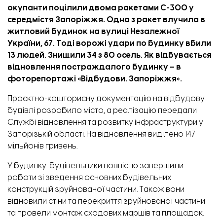
окупанти поцілили двома ракетами С-300 у
середмістя Запоріжжя. Одна з ракет влучила в
житловий будинок на вулиці Незалежної
України, 67. Тоді ворожі удари по будинку вбили
13 людей. Знищили 34 з 80 осель. Як відбувається
відновлення постраждалого будинку – в
фоторепортажі «
Відбудови. Запоріжжя
».
Проєктно-кошторисну документацію на відбудову
будівлі розробило місто, а реалізацію передали
Службі відновлення та розвитку інфраструктури у
Запорізькій області. На відновлення виділено 147
мільйонів гривень.
У будинку будівельники повністю завершили
роботи зі зведення основних будівельних
конструкцій зруйнованої частини. Також вони
відновили стіни та перекриття зруйнованої частини
та провели монтаж сходових маршів та площадок.