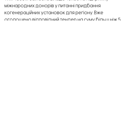
міжнародних донорів у питанні придбання
когенераційних установок для регіону. Вже
оголошено відповідний тендер на суму більш ніж 5
мільйонів доларів. Наступна закупівля буде ще
масштабнішою – анонсував Іван Федоров.
Раніше ми писали, що
Запорізька область отримає 6
млн євро на когенераційні установки
від данських
партнерів.
ТЕМА:
відключення світла
генератори
Іван Федоров
когенераційна установка
опалювальний сезон
Будівельні матеріали біля будинку на вул. Незалежності України, 67
Завантажити ще...