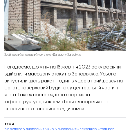
Зруйнований спортивний комплекс «Динамо» у Запоріжжі
Нагадаємо, що у ніч на 18 жовтня 2023 року росіяни
здійснили масовану атаку по Запоріжжю. Усього
випустили шість ракет – один з ударів прийшовся на
багатоповерховий будинок у центральній частині
міста.
Також постраждала спортивна
інфраструктура, зокрема база запорізького
спортивного товариства «Динамо».
ТЕМА:
відбудова
відновлення
Вікно Відновлення
Олександр Столяров