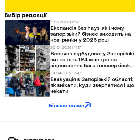
Вибір редакції
21.04.2026 | 12:36
Експансія без пауз: як і чому
запорізький бізнес виходить на
нові ринки у 2026 році
20.04.2026 | 14:17
Весняна відбудова: у Запоріжжі
витратять 124 млн грн на
відновлення багатоповерхівок
після обстрілів
01.04.2026 | 15:47
Евакуація в Запорізькій області:
як виїхати, куди звертатися і що
чекати
Більше новин