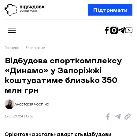
Підтримати
Головна
Ексклюзив
Відбудова спорткомплексу
«Динамо» у Запоріжжі
Новини
Відбудова Запоріжжя
коштуватиме близько 350
Ексклюзив
Бізнес
млн грн
Шлях додому
Відбудова. Життя
Колонки
Анастасія Чобліна
Про нас
Редакційна політика
13.08.2024 | 13:36
Орієнтовна загальна вартість відбудови