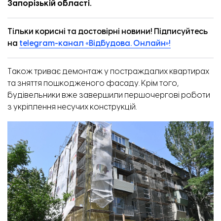
Запорізькій області.
Столики в кафе. Фото: «Відбудова. Запоріжжя».
Тільки корисні та достовірні новини! Підписуйтесь
на
telegram-канал «Відбудова. Онлайн»!
Також триває демонтаж у постраждалих квартирах
та зняття пошкодженого фасаду. Крім того,
будівельники вже завершили першочергові роботи
з укріплення несучих конструкцій.
Барна стійка. Фото: «Відбудова. Запоріжжя».