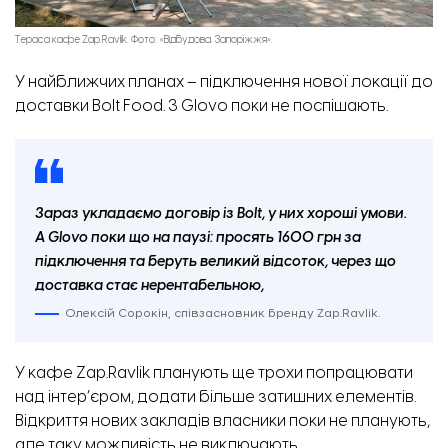
Тераса кафе Zap.Ravlik. Фото: «Відбудова. Запоріжжя».
У найближчих планах – підключення нової локації до
доставки Bolt Food. З Glovo поки не поспішають.
Зараз укладаємо договір із Bolt, у них хороші умови.
А Glovo поки що на паузі: просять 1600 грн за
підключення та беруть великий відсоток, через що
доставка стає нерентабельною,
Олексій Сорокін, співзасновник бренду Zap.Ravlik.
У кафе Zap.Ravlik планують ще трохи попрацювати
Зал кафе. Фото: «Відбудова. Запоріжжя».
над інтер’єром, додати більше затишних елементів.
Відкриття нових закладів власники поки не планують,
але таку можливість не виключають.