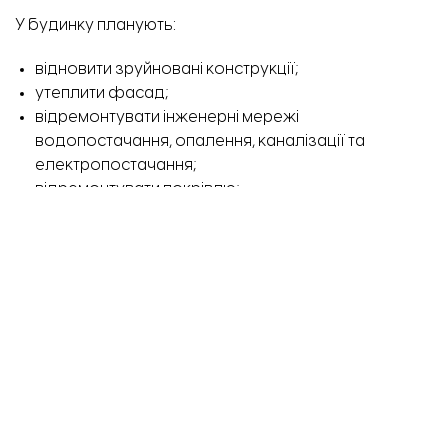
У будинку планують:
відновити зруйновані конструкції;
утеплити фасад;
відремонтувати інженерні мережі
водопостачання, опалення, каналізації та
електропостачання;
відремонтувати покрівлю;
замінити вікна та балкони.
Фінансування капітального ремонту будинку
здійснюється з державного бюджету.
Нагадаємо, будинок на
Скіфській, 6
(раніше – вул.
Кам’яногірська) двічі постраждав від російської
атаки. Спочатку біля п’ятиповерхівки влучила ракета,
а через два роки – «шахед».
Меню кафе Zap.Ravlik. Фото: «Відбудова. Запоріжжя».