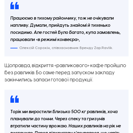
Працюємо в тихому райончику, тож не очікували
напливу. Думали, прийдуть знайомі й тихенько
посидимо. Але гостей було багато, купа замовлень,
працювали «в режимі конвеєра»,
Олексій Сорокін, співзасновник бренду Zap.Ravlik.
Щоправда, відкриття «равликового» кафе пройшло
без равликів. Бо саме перед запуском закладу
закінчились запаси готової продукції.
Торік ми виростили близько 500 кг равликів, хоча
планували до тонни. Через спеку та гризунів
втратили частину врожаю. Наших равликів на рік не