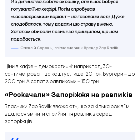
Я з дитинства люблю окрошку, але в нас бабуся
готувала її на кефірі. Потім спробував
«часовоярський» варіант – на газованій воді. Дуже
сподобалося, тому додали цю страву в меню.
Загалом обирали позиції за принципом, що нам
подобається,
Олексій Сорокін, співзасновник бренду Zap.Ravlik.
Ціни в кафе – демократичні: наприклад, 30-
сантиметрова піца коштує лише 120 грн. Бургери – до
200 грн. А салат з равликами – 150 грн.
«Розкачали» Запоріжжя на равликів
Власники Zap.Ravlik вважають, що за кілька років їм
вдалося змінити сприйняття равликів серед
запоріжців.