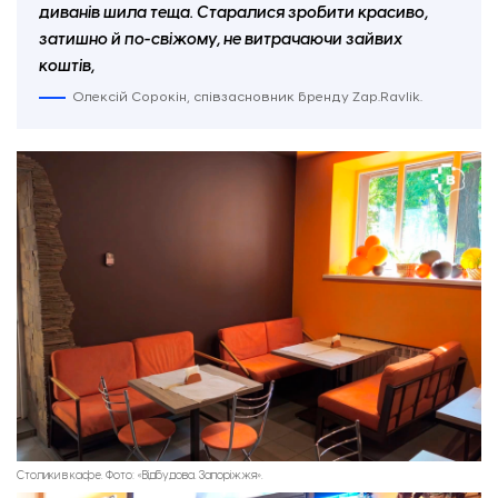
диванів шила теща. Старалися зробити красиво,
затишно й по-свіжому, не витрачаючи зайвих
коштів,
Олексій Сорокін, співзасновник бренду Zap.Ravlik.
Столики в кафе. Фото: «Відбудова. Запоріжжя».