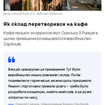
Вхід до кафе Zap.Ravlik. Фото: «Відбудова. Запоріжжя».
Як склад перетворився на кафе
Кафе працює за адресою вул. Одеська, 5. Раніше в
цьому приміщенні розміщувалося
виробництво
Zap.Ravlik
.
Вже рік орендуємо це приміщення. Тут було
виробництво наших равликів і склад. Потім
подивилися: гарне місце, можна щось придумати.
Ремонт і підготовка тривали довго – треба було
розробити концепцію, знайти майстрів, а це дуже
затратно по часу,
Олексій Сорокін, співзасновник бренду Zap.Ravlik.