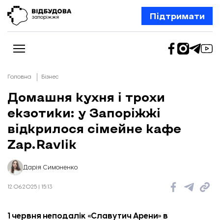
Підтримати
Головна
Бізнес
Домашня кухня і трохи
екзотики: у Запоріжжі
Новини
Відбудова Запоріжжя
відкрилося сімейне кафе
Ексклюзив
Бізнес
Zap.Ravlik
Шлях додому
Відбудова. Життя
Колонки
Дарія Симоненко
Про нас
Редакційна політика
12.06.2025 | 15:13
1 червня неподалік «Славутич Арени» в