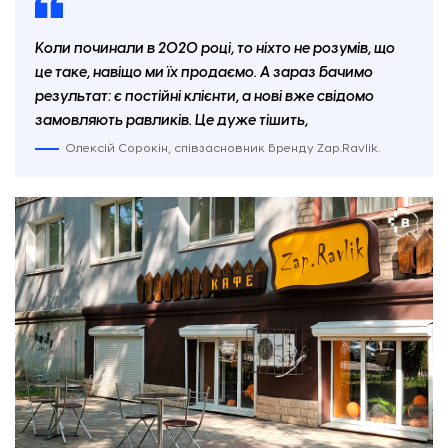
Коли починали в 2020 році, то ніхто не розумів, що
це таке, навіщо ми їх продаємо. А зараз бачимо
результат: є постійні клієнти, а нові вже свідомо
Вхід до кафе Zap.Ravlik. Фото: «Відбудова. Запоріжжя».
замовляють равликів. Це дуже тішить,
Олексій Сорокін, співзасновник бренду Zap.Ravlik.