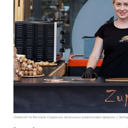
Олексій та Вікторія Сорокіни, власники равликової ферми у Запор