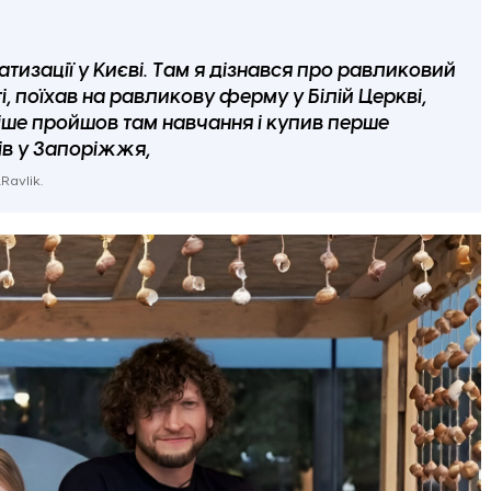
атизації у Києві. Там я дізнався про равликовий
ті, поїхав на равликову ферму у Білій Церкві,
ніше пройшов там навчання і купив перше
ків у Запоріжжя,
avlik.