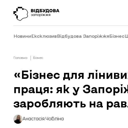
Новини
Ексклюзив
Відбудова Запоріжжя
Бізнес
Ш
Головна
Бізнес
«Бізнес для ліниви
праця: як у Запор
заробляють на ра
Анастасія Чобліна