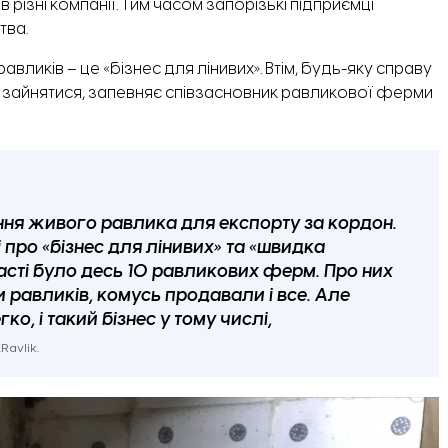
різні компанії. Тим часом запорізькі підприємці
тва.
ликів – це «бізнес для лінивих». Втім, будь-яку справу
зайнятися, запевняє співзасновник равликової ферми
ння живого равлика для експорту за кордон.
про «бізнес для лінивих» та «швидка
бласті було десь 10 равликових ферм. Про них
и равликів, комусь продавали і все. Але
о, і такий бізнес у тому числі,
avlik.