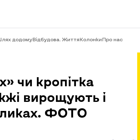
лях додому
Відбудова. Життя
Колонки
Про нас
х» чи кропітка
іжжі вирощують і
вликах. ФОТО