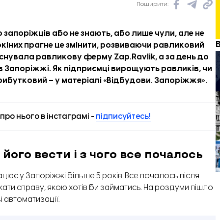
Поширити:
запоріжців або не знають, або лише чули, але не
кіних прагне це змінити, розвиваючи равликовий
заснувала равликову ферму Zap.Ravlik, а за день до
в Запоріжжі. Як підприємці вирощують равликів, чи
прибутковий – у матеріалі «
Відбудови. Запоріжжя
».
ро нього в інстаграмі -
підписуйтесь!
його вести і з чого все почалось
цює у Запоріжжі більше 5 років. Все почалось після
укати справу, якою хотів би займатись. На роздуми пішло
і автоматизації.