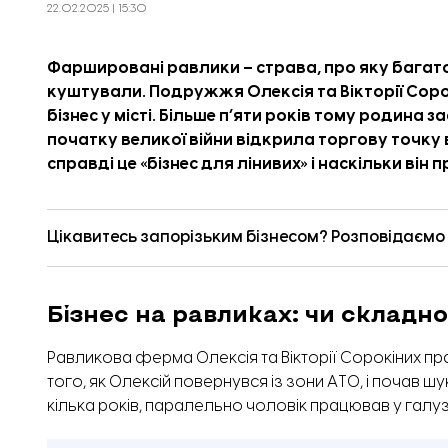
22.02.2025 | 15:30
Фаршировані равлики – страва, про яку багато 
куштували. Подружжя Олексія та Вікторії Соро
бізнес у місті. Більше пʼяти років тому родина 
початку великої війни відкрила торгову точку 
справді це «бізнес для лінивих» і наскільки він 
Цікавитесь запорізьким бізнесом? Розповідаємо п
Бізнес на равликах: чи складно 
Равликова ферма Олексія та Вікторії Сорокіних пра
того, як Олексій повернувся із зони АТО, і почав ш
кілька років, паралельно чоловік працював у галуз