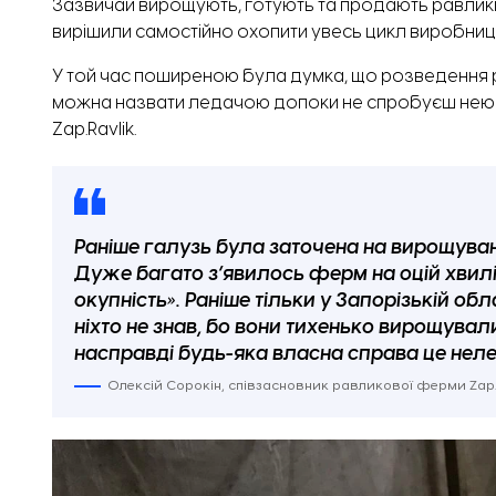
Зазвичай вирощують, готують та продають равликів 
вирішили самостійно охопити увесь цикл виробниц
У той час поширеною була думка, що розведення рав
можна назвати ледачою допоки не спробуєш нею 
Zap.Ravlik.
Раніше галузь була заточена на вирощува
Дуже багато з’явилось ферм на оцій хвилі 
окупність». Раніше тільки у Запорізькій о
ніхто не знав, бо вони тихенько вирощувал
насправді будь-яка власна справа це нелегк
Олексій Сорокін, співзасновник равликової ферми Zap.R