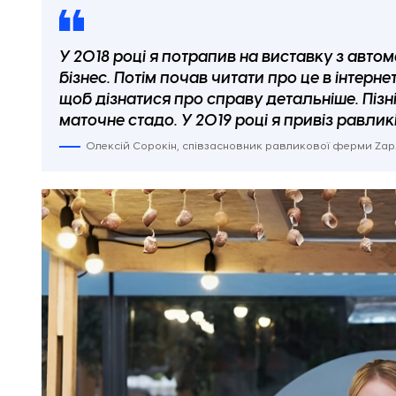
У 2018 році я потрапив на виставку з автом
бізнес. Потім почав читати про це в інтерне
щоб дізнатися про справу детальніше. Піз
маточне стадо. У 2019 році я привіз равли
Олексій Сорокін, співзасновник равликової ферми Zap.R