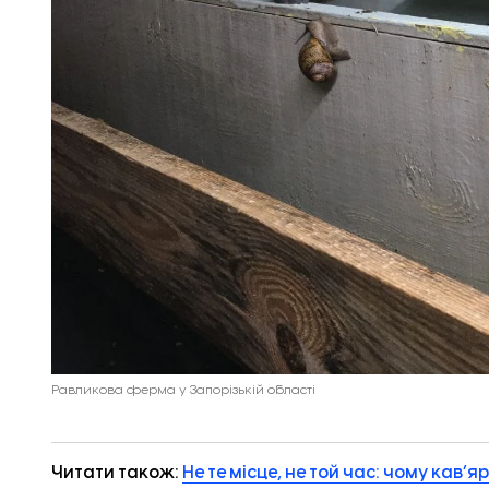
Равликова ферма у Запорізькій області
Читати також:
Не те місце, не той час: чому кав’