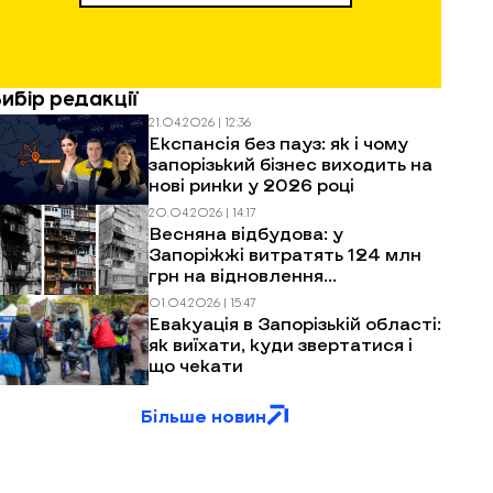
Вибір редакції
21.04.2026 | 12:36
Експансія без пауз: як і чому
запорізький бізнес виходить на
нові ринки у 2026 році
20.04.2026 | 14:17
Весняна відбудова: у
Запоріжжі витратять 124 млн
грн на відновлення
багатоповерхівок після
01.04.2026 | 15:47
обстрілів
Евакуація в Запорізькій області:
як виїхати, куди звертатися і
що чекати
Більше новин