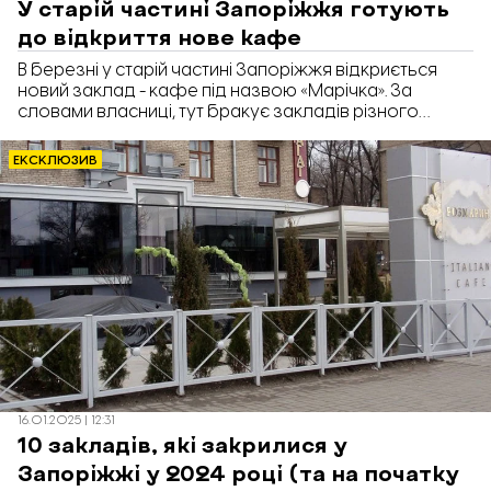
У старій частині Запоріжжя готують
до відкриття нове кафе
В березні у старій частині Запоріжжя відкриється
новий заклад - кафе під назвою «Марічка». За
словами власниці, тут бракує закладів різного
формату, тож вони прагнуть цю прогалину
заповнити. Про це «Відбудова. Запоріжжя»
ЕКСКЛЮЗИВ
повідомляє з посиланням на телеграм-канал SID
CITY.
16.01.2025 | 12:31
10 закладів, які закрилися у
Запоріжжі у 2024 році (та на початку