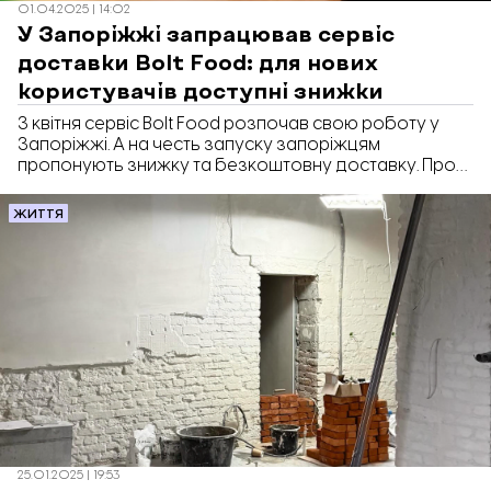
01.04.2025 | 14:02
У Запоріжжі запрацював сервіс
доставки Bolt Food: для нових
користувачів доступні знижки
З квітня сервіс Bolt Food розпочав свою роботу у
Запоріжжі. А на честь запуску запоріжцям
пропонують знижку та безкоштовну доставку. Про
це йдеться у пресрелізі компанії, передає
«Відбудова. Запоріжжя».
ЖИТТЯ
25.01.2025 | 19:53