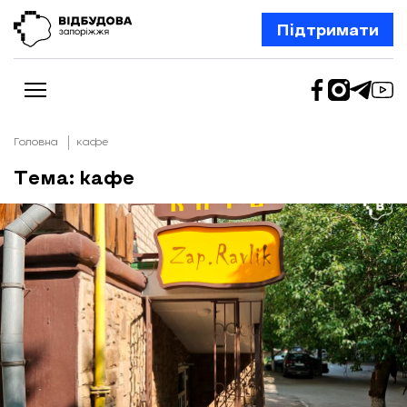
Підтримати
Головна
кафе
Тема: кафе
Новини
Відбудова Запоріжжя
Ексклюзив
Бізнес
Шлях додому
Відбудова. Життя
Колонки
Про нас
Редакційна політика