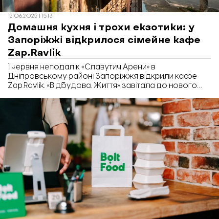
12.06.2025 | 15:13
Домашня кухня і трохи екзотики: у
Запоріжжі відкрилося сімейне кафе
Zap.Ravlik
1 червня неподалік «Славутич Арени» в
Дніпровському районі Запоріжжя відкрили кафе
Zap.Ravlik. «Відбудова. Життя» завітала до нового
закладу та дізналася, як його створювали та що
пропонують відвідувачам.