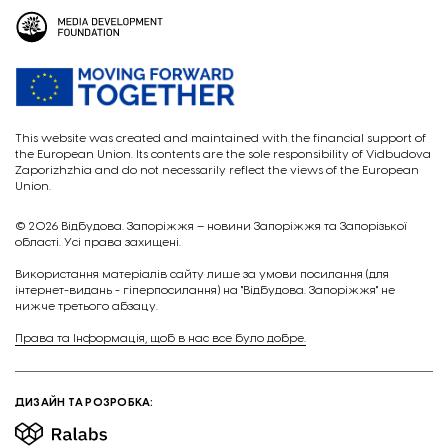
This website was created and maintained with the financial support of
the European Union. Its contents are the sole responsibility of Vidbudova
Zaporizhzhia and do not necessarily reflect the views of the European
Union.
© 2026
Відбудова. Запоріжжя – новини Запоріжжя та Запорізької
області. Усі права захищені.
Викориcтання матеріалів сайту лише за умови посилання (для
інтернет-видань - гіперпосилання) на "Відбудова. Запоріжжя" не
нижче третього абзацу.
Права та Інформація, щоб в нас все було добре.
ДИЗАЙН ТА РОЗРОБКА: