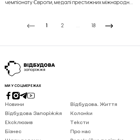
чемпіонату Європи, медалі престижних міжнародних
турнірів та близько 100 вихованців – із такими
результатами запорізький клуб карате Concordia
завершив спортивний сезон. «Відбудова.
1
2
…
18
Запоріжжя» дізналась, як клуб готує спортсменів
світового рівня, які цілі ставить на новий сезон і чому
його вихованці продовжують прославляти
Запоріжжя на міжнародній арені.
МИ У СОЦМЕРЕЖАХ
Новини
Відбудова. Життя
Відбудова Запоріжжя
Колонки
Ексклюзив
Тексти
Бізнес
Про нас