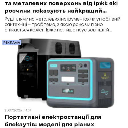
та металевих поверхонь від іржі: які
розчини показують найкращий
результат?
Руді плями на металевих інструментах чи улюбленій
сантехніці — проблема, з якою рано чи пізно
стикається кожен. Іржа не лише псує зовнішній
вигляд речей, але й поступово руйнує їхню
структуру. Для боротьби з цим нальотом часто
РЕКЛАМА
використовується промислова соляна кислота або
м'якші побутові розчини, які здатні швидко
повернути поверхням початковий блиск та чистоту.
21.07.2026 | 14:37
Портативні електростанції для
блекаутів: моделі для різних