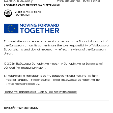
Шлях додому
Редакційна політика
РОЗВИВАЄМО ПРОЕКТ ЗА ПІДТРИМКИ:
This website was created and maintained with the financial support of
the European Union. Its contents are the sole responsibility of Vidbudova
Zaporizhzhia and do not necessarily reflect the views of the European
Union.
© 2026
Відбудова. Запоріжжя – новини Запоріжжя та Запорізької
області. Усі права захищені.
Викориcтання матеріалів сайту лише за умови посилання (для
інтернет-видань - гіперпосилання) на "Відбудова. Запоріжжя" не
нижче третього абзацу.
Права та Інформація, щоб в нас все було добре.
ДИЗАЙН ТА РОЗРОБКА: