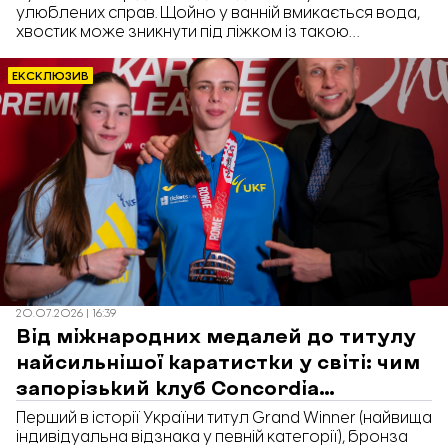
улюблених справ. Щойно у ванній вмикається вода,
хвостик може зникнути під ліжком із такою
швидкістю, ніби давно все зрозумів.
ЕКСКЛЮЗИВ
20.07.2026 | 16:39
Від міжнародних медалей до титулу
найсильнішої каратистки у світі: чим
запорізький клуб Concordia
відзначився в сезоні
Перший в історії України титул Grand Winner (найвища
індивідуальна відзнака у певній категорії), бронза