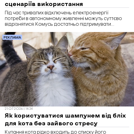
сценаріїв використання
Під час тривалих відключень електроенергії
потреби в автономному живленні можуть суттєво
відрізнятися. Комусь достатньо підтримувати
роботу роутера й ноутбука, а комусь потрібно
підключати холодильник або кілька побутових
РЕКЛАМА
приладів. У таких випадках міні електростанція дає
змогу створити резерв джерела живлення без
використання традиційного паливного генератора.
21.07.2026 | 14:34
Як користуватися шампунем від бліх
для кота без зайвого стресу
Купання кота рідко входить до списку його