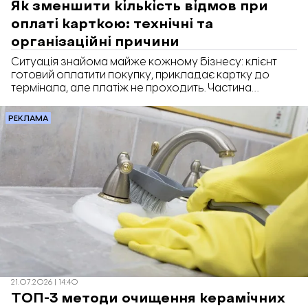
Як зменшити кількість відмов при
оплаті карткою: технічні та
організаційні причини
Ситуація знайома майже кожному бізнесу: клієнт
готовий оплатити покупку, прикладає картку до
термінала, але платіж не проходить. Частина
покупців одразу шукає інший спосіб оплати, а хтось
просто відмовляється від покупки. У результаті
РЕКЛАМА
бізнес втрачає продажі, а працівники витрачають
час на з'ясування причин. Саме тому важливо
стежити не лише за прийманням оплат, а й за
стабільною роботою всіх сервісів, які беруть участь
у розрахунках, зокрема ПРРО для ФОП та
еквайрингу.
21.07.2026 | 14:40
ТОП-3 методи очищення керамічних