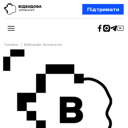
Підтримати
Головна
Відбудова. Запоріжжя
Новини
Відбудова Запоріжжя
Ексклюзив
Бізнес
Шлях додому
Відбудова. Життя
Колонки
Про нас
Редакційна політика