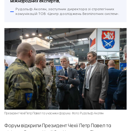
міжнародних експертів,
Рудольф Акопян, заступник директора зі стратегічних
комунікацій ТОВ «Центр досліджень безпілотних систем».
Президент Чехії Петр Павел та учасники форуму. Фото: Рудольф Акопян
Форум відкрили Президент Чехії Петр Павел та