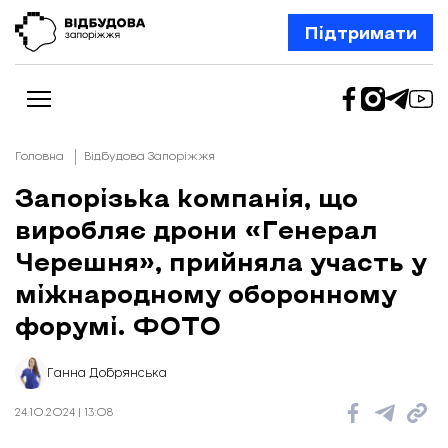
Підтримати
Головна
Відбудова Запоріжжя
Запорізька компанія, що
виробляє дрони «Генерал
Новини
Відбудова Запоріжжя
Черешня», прийняла участь у
Ексклюзив
Бізнес
міжнародному оборонному
Шлях додому
форумі. ФОТО
Відбудова. Життя
Колонки
Про нас
Редакційна політика
Ганна Добрянська
24.10.2024 | 13:08