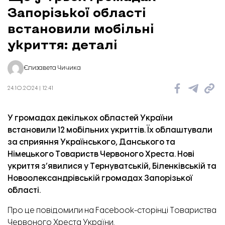
Запорізької області
встановили мобільні
укриття: деталі
Єлизавета Чичика
24.10.2024 | 12:41
Дрони «Генерал Черешня». Фото: «Центр досліджень безпілотних систем»
У громадах декількох областей України
встановили 12 мобільних укриттів. Їх облаштували
за сприяння Українського, Данського та
Німецького Товариств Червоного Хреста. Нові
укриття з’явилися у Тернуватській, Біленківській та
Новоолександрівській громадах Запорізької
області.
Про це
повідомили
на Facebook-сторінці Товариства
Червоного Хреста України.