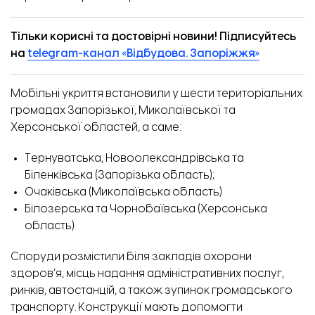
Тільки корисні та достовірні новини! Підписуйтесь
на
telegram-канал «Відбудова. Запоріжжя»
Компанія «Центр досліджень безпілотних систем» на форумі. Фото: Рудольф Акопян
Мобільні укриття встановили у шести територіальних
громадах Запорізької, Миколаївської та
Херсонської областей, а саме:
Тернуватська, Новоолександрівська та
Біленківська (Запорізька область);
Очаківська (Миколаївська область)
Білозерська та Чорнобаївська (Херсонська
область)
Споруди розмістили біля закладів охорони
здоров’я, місць надання адміністративних послуг,
ринків, автостанцій, а також зупинок громадського
транспорту. Конструкції мають допомогти