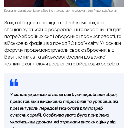
Компанія «Центр досліджень безпілотних систем» на форумі. Фото: Рудольф Акопян
Захід об’єднав провідні mil-tech компанії, що
спеціалізуються на розробленні та виробництві для
потреб збройних сил і оборонної промисловості, та
військових фахівців з понад 70 країн світу. Учасники
форуму продемонстрували своє озброєння: від
безпілотників та військової форми до важкої
техніки, охоплюючи весь спектр військових засобів.
У складі української делегації були виробники зброї,
представники військових підрозділів та урядовці, які
презентували передові технології для потреб
сучасних армій. Особлива увага була приділена
українським дронам, які отримали високу оцінку від