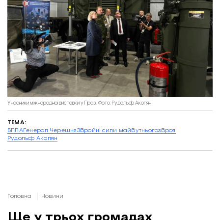
Учасники міжнародної виставки у Празі. Фото: Рудольф Акопян
ТЕМА:
БПЛА
Генерал Черешня
Збройні сили майбутнього
зброя
Рудольф Акопян
Головна
Новини
Ще у трьох громадах