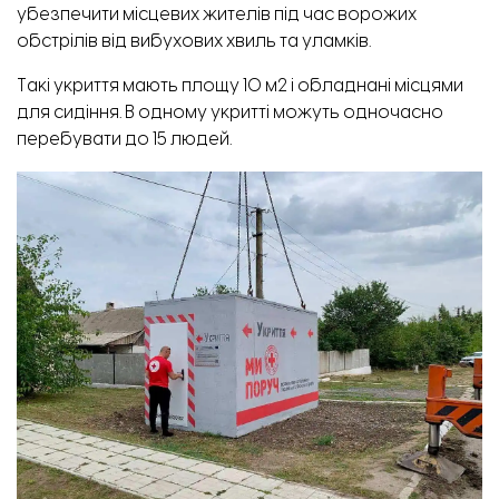
убезпечити місцевих жителів під час ворожих
обстрілів від вибухових хвиль та уламків.
Такі укриття мають площу 10 м2 і обладнані місцями
для сидіння. В одному укритті можуть одночасно
перебувати до 15 людей.
Президент Чехії Петр Павел та учасники форуму. Фото: Рудольф Акопян