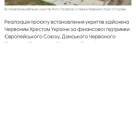
Встановлення мобільних укриттів. Фото: Facebook-сторінка Червоного Хреста України
Реалізація проєкту встановлення укриттів здійснена
Червоним Хрестом України за фінансової підтримки
Європейського Союзу, Данського Червоного
Хреста та Німецького Червоних Хрестів.
Раніше ми
повідомляли
, що у Запорізькій області
запрацювали мобільні аптеки. Відтепер вони
пересуватимуться шістьма населеними пунктами
області.
ТЕМА:
мобільні укриття
Товариство Червоного Хреста
укриття
Завантажити ще...