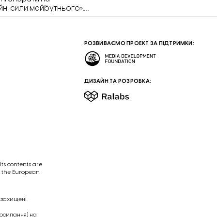
і сили майбутнього».
 це «Відбудові.
і стратегічних
отних систем» Рудольф
РОЗВИВАЄМО ПРОЕКТ ЗА ПІДТРИМКИ:
ДИЗАЙН ТА РОЗРОБКА:
ts contents are
of the European
 захищені.
посилання) на