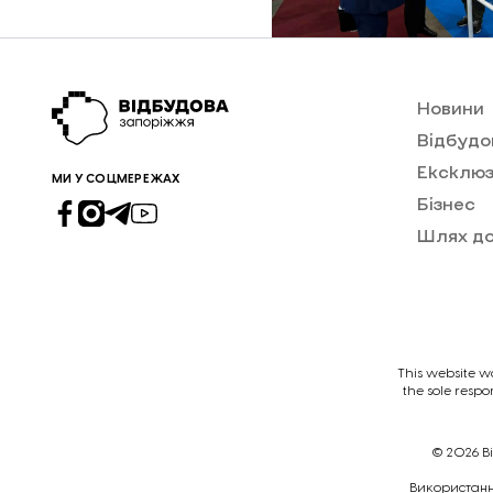
Новини
Відбудо
Ексклюз
МИ У СОЦМЕРЕЖАХ
Бізнес
Шлях д
This website w
the sole respo
© 2026
В
Викориcтання