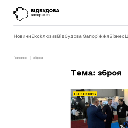
Новини
Ексклюзив
Відбудова Запоріжжя
Бізнес
Ш
Головна
зброя
Тема: зброя
ЕКСКЛЮЗИВ