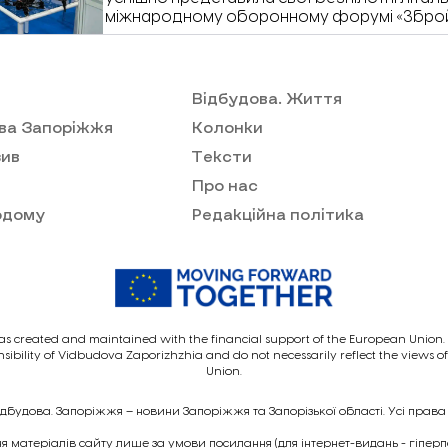
міжнародному оборонному форумі «Збройн
Захід відбувся з 16 по 18 жовтня у Празі. Про
Запоріжжя» розповів заступник директора з
комунікацій ТОВ «Центр досліджень безпіл
Акопян.
Відбудова. Життя
ва Запоріжжя
Колонки
ив
Тексти
Про нас
одому
Редакційна політика
as created and maintained with the financial support of the European Union. I
nsibility of Vidbudova Zaporizhzhia and do not necessarily reflect the views 
Union.
ідбудова. Запоріжжя – новини Запоріжжя та Запорізької області. Усі права
 матеріалів сайту лише за умови посилання (для інтернет-видань - гіпер