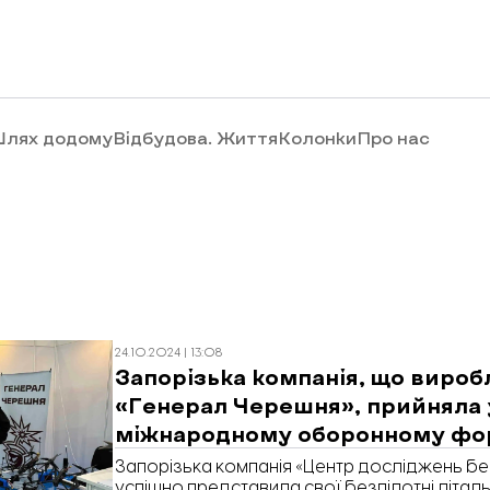
лях додому
Відбудова. Життя
Колонки
Про нас
24.10.2024 | 13:08
Запорізька компанія, що вироб
«Генерал Черешня», прийняла 
міжнародному оборонному фо
Запорізька компанія «Центр досліджень бе
успішно представила свої безпілотні літаль