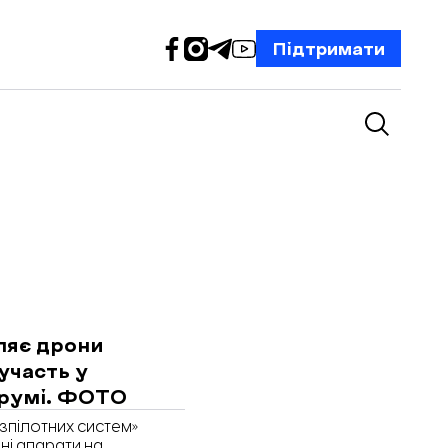
Підтримати
ляє дрони
участь у
румі. ФОТО
зпілотних систем»
ні апарати на