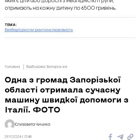
яких є діти або дорослі з інвалідністю І групи,
отримають на кожну дитину по 6500 гривень
.
ТЕМА:
безбар'єрність
гранти
інклюзивність
Головна
Відбудова Запоріжжя
Одна з громад Запорізької
області отримала сучасну
машину швидкої допомоги з
Італії. ФОТО
Єлизавета Чичика
29.11.2024 | 13:48