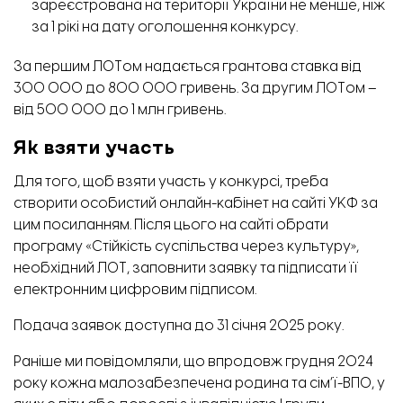
зареєстрована на території України не менше, ніж
за 1 рікі на дату оголошення конкурсу.
За першим ЛОТом надається грантова ставка від
300 000 до 800 000 гривень. За другим ЛОТом –
від 500 000 до 1 млн гривень.
Як взяти участь
Для того, щоб взяти участь у конкурсі, треба
створити особистий онлайн-кабінет на сайті УКФ за
цим
посиланням
. Після цього на сайті обрати
програму «Стійкість суспільства через культуру»,
необхідний ЛОТ, заповнити заявку та підписати її
електронним цифровим підписом.
Подача заявок доступна до 31 січня 2025 року.
Раніше ми повідомляли, що впродовж грудня 2024
року кожна малозабезпечена родина та сім’ї-ВПО, у