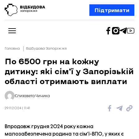
Підтримати
Головна
Відбудова Запоріжжя
По 6500 грн на кожну
дитину: які сімʼї у Запорізькій
Новини
Відбудова Запоріжжя
області отримають виплати
Ексклюзив
Бізнес
Шлях додому
Єлизавета Чичика
Відбудова. Життя
Колонки
29.11.2024 | 11:41
Про нас
Редакційна політика
Впродовж грудня 2024 року кожна
малозабезпечена родина та сім’ї-ВПО, у яких є