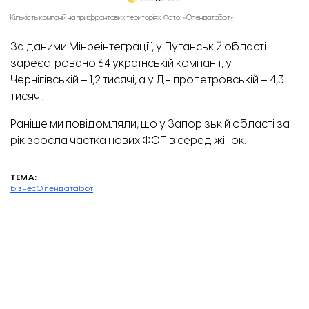
Кількість компаній на прифронтових територіях. Фото: «Опендатабот»
За даними Мінреінтеграції, у Луганській області
зареєстровано 64 українській компанії, у
Чернігівській – 1,2 тисячі, а у Дніпропетровській – 4,3
тисячі.
Раніше ми повідомляли, що
у Запорізькій області за
рік зросла частка нових ФОПів серед жінок
.
ТЕМА:
бізнес
Опендатабот
Завантажити ще...