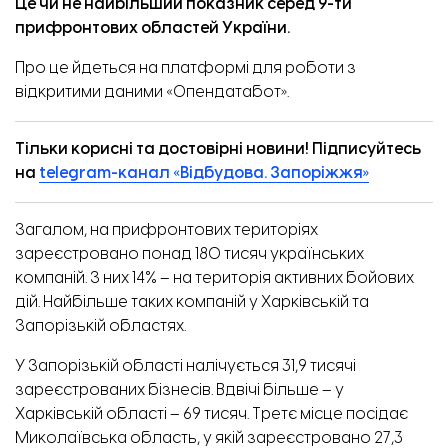
Це чи не найбільший показник серед 9-ти
прифронтових областей України.
Про це
йдеться
на платформі для роботи з
відкритими даними «Опендатабот».
Тільки корисні та достовірні новини! Підписуйтесь
на
telegram-канал «Відбудова. Запоріжжя»
Загалом, на прифронтових територіях
зареєстровано понад 180 тисяч українських
компаній. З них 14% – на територія активних бойових
дій. Найбільше таких компаній у Харківській та
Запорізькій областях.
У Запорізькій області налічується 31,9 тисячі
зареєстрованих бізнесів. Вдвічі більше – у
Харківській області – 69 тисяч. Третє місце посідає
Миколаївська область, у якій зареєстровано 27,3