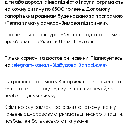
діти або дорослі з інвалідністю І групи, отримають
на кожну дитину по 6500 гривень. Допомогу
запорізьким родинам буде надано за програмою
«
Тепла зима
»
у рамках
«
Зимової підтримки
»
.
Про це на засіданні уряду 26 листопада
повідомив
прем’єр-міністр України Денис Шмигаль.
Тільки корисні та достовірні новини! Підписуйтесь
на
telegram-канал «Відбудова. Запоріжжя»
Ця грошова допомоа у Запоріжжі передбачена на
купівлю теплого одягу, взуття та інших речей, які
необхідні дітям взимку.
Крім цього, у рамках програми додаткову тисячу
гривень одноразово отримають діти-сироти та діти,
позбавлені батьківського піклування.