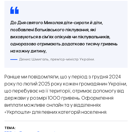
До Дня святого Миколая діти-сироти й діти,
позбавлені батьківського піклування, які
виховуються в сім’ях опікунів чи піклувальників,
одноразово отримають додатково тисячу гривень
на кожну дитину,
Денис Шмигаль, прем’єр-міністр України.
Раніше ми повідомляли, що
у період з грудня 2024
року по лютий 2025 року кожен громадянин України,
що перебуває на її території, отримає допомогу від
держави у розмірі 1000 гривень.
Оформлення
виплати можливе онлайн та у відділеннях
«Укрпошти» для певних категорій населення.
ТЕМА: