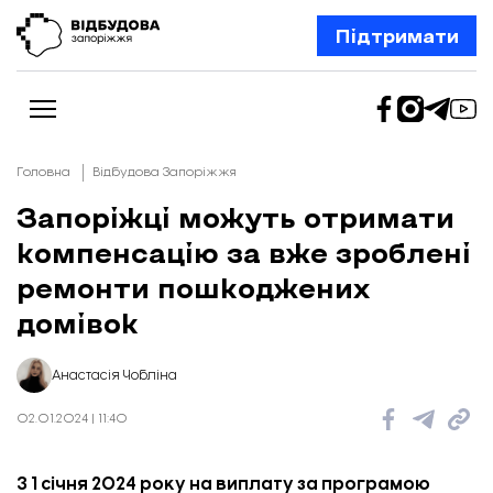
Підтримати
Головна
Відбудова Запоріжжя
Запоріжці можуть отримати
компенсацію за вже зроблені
Новини
Відбудова Запоріжжя
ремонти пошкоджених
Ексклюзив
Бізнес
домівок
Шлях додому
Відбудова. Життя
Колонки
Анастасія Чобліна
Про нас
Редакційна політика
02.01.2024 | 11:40
З 1 січня 2024 року на виплату за програмою