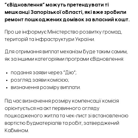
“єВідновлення” можуть претендувати ті
мешканці Запорізької області, які вже зробили
ремонт пошкоджених домівок за власний кошт.
Про це
інформує
Міністерство розвитку громад,
територій та інфраструктури України.
Для отримання виплат механізм буде таким самим,
як за іншими категоріями програми єВідновлення:
подання заяви через “
Дію
“;
розгляд заяви комісією;
визначення розміру виплати.
Під час визначення розміру компенсації комісія
орієнтується на акт первинного огляду
пошкодженого житла та чек-лист зі встановленою
вартістю будматеріалів та робіт,
затверджений
Кабміном.