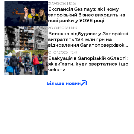
21.04.2026 | 12:36
Експансія без пауз: як і чому
запорізький бізнес виходить на
нові ринки у 2026 році
20.04.2026 | 14:17
Весняна відбудова: у Запоріжжі
витратять 124 млн грн на
відновлення багатоповерхівок
після обстрілів
01.04.2026 | 15:47
Евакуація в Запорізькій області:
як виїхати, куди звертатися і що
чекати
Більше новин