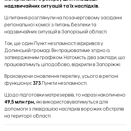
надзвичайних ситуацій та їх наслідків.
Ці питання розглянули на позачерговому засіданні
регіональної комісії з питань безпеки та
надзвичайних ситуацій в Запорізькій області.
Так, ще один Пункт незламності відкрився у
Долинській громаді. Він працюватиме згідно із
затвердженим графіком. Натомість два заклади, що
працюватимуть цілодобово, відкрили в Запоріжжі.
Враховуючи оновлення переліку, усього в регіоні
функціонує
373
Пункти незламності.
Щодо підготовки матрезервів, то наразі накопичено
49,5 млн грн,
які використовуватимуться для
допомоги з ліквідацією наслідків ворожих обстрілів
на території області.