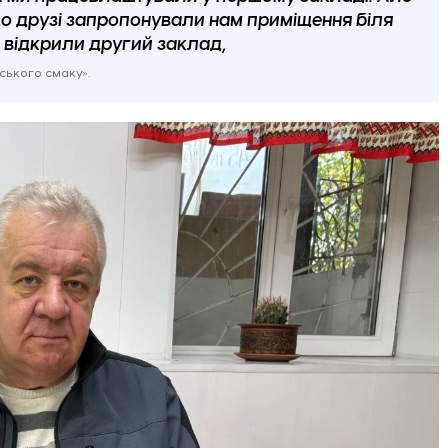
 що друзі запропонували нам приміщення біля
и відкрили другий заклад,
ського смаку».