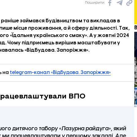
Поширити:
, раніше займався будівництвом та викладав в
 лише місце проживання, а й сферу діяльності. Так,
го «Їдальня українського смаку». А у жовтні 2024
ад.
Чому підприємець вирішив масштабувати у
навалась «
Відбудова. Запоріжжя
».
ь на
telegram-канал «Відбудова. Запоріжжя»
 працевлаштували ВПО
шого дитячого табору «Лазурна райдуга», який
их ми працевлаштували у першому закладі. Але