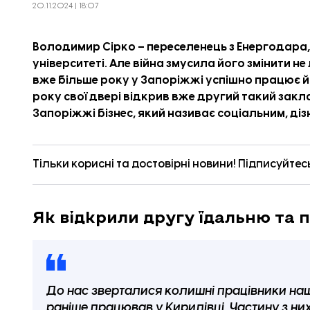
20.11.2024 | 18:07
Володимир Сірко – переселенець з Енергодара
університеті. Але війна змусила його змінити не
вже більше року у Запоріжжі успішно працює йо
року свої двері відкрив вже другий такий закл
Запоріжжі бізнес, який називає соціальним, діз
Тільки корисні та достовірні новини! Підписуйтес
Як відкрили другу їдальню та
До нас зверталися колишні працівники на
раніше працював у Кирилівці. Частину з н