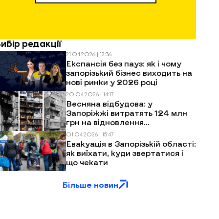
Вибір редакції
21.04.2026 | 12:36
Експансія без пауз: як і чому
запорізький бізнес виходить на
нові ринки у 2026 році
20.04.2026 | 14:17
Весняна відбудова: у
Запоріжжі витратять 124 млн
грн на відновлення
багатоповерхівок після
01.04.2026 | 15:47
обстрілів
Евакуація в Запорізькій області:
як виїхати, куди звертатися і
що чекати
Більше новин