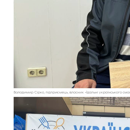
Володимир Сірко, підприємець, власник «Їдальні українського сма