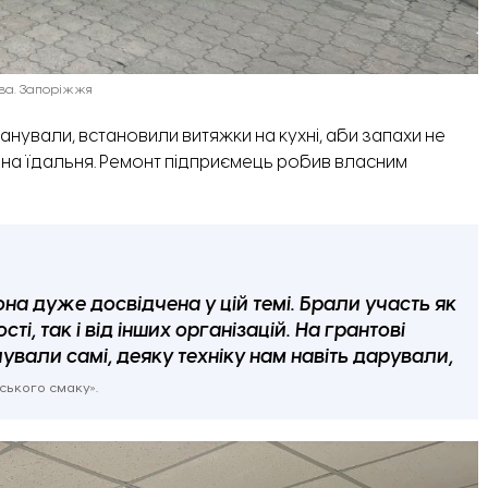
дова. Запоріжжя
анували, встановили витяжки на кухні, аби запахи не
а їдальня. Ремонт підприємець робив власним
на дуже досвідчена у цій темі. Брали участь як
, так і від інших організацій. На грантові
вали самі, деяку техніку нам навіть дарували,
ського смаку».