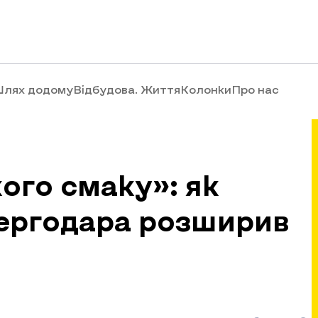
лях додому
Відбудова. Життя
Колонки
Про нас
ого смаку»: як
нергодара розширив
і