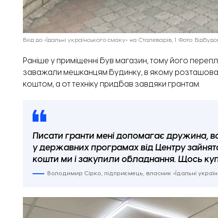
Вхід до «Їдальні українського смаку» на Сталеварів, 1. Фото: Відбу
Раніше у приміщенні був магазин, тому його перепл
заважали мешканцям будинку, в якому розташован
коштом, а от техніку придбав завдяки грантам.
Писати гранти мені допомагає дружина, во
у державних програмах від Центру зайнятості
кошти ми і закупили обладнання. Щось купу
Володимир Сірко, підприємець, власник «Їдальні україн