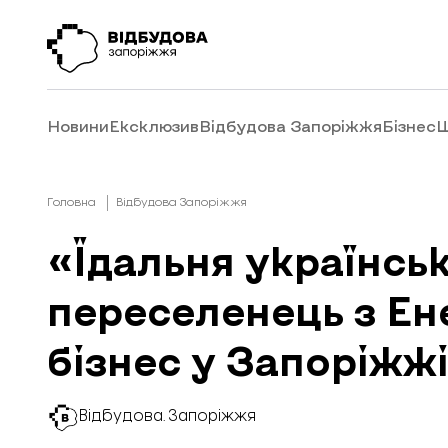
Новини
Ексклюзив
Відбудова Запоріжжя
Бізнес
Ш
Головна
Відбудова Запоріжжя
«Їдальня українськ
переселенець з Е
бізнес у Запоріжж
Відбудова. Запоріжжя