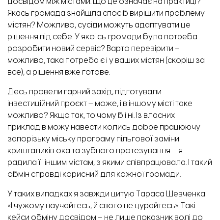
досвідом між містами. Що це означає на практиці?
Якась громада знайшла спосіб вирішити проблему
містян? Можливо, сусіди можуть адаптувати це
рішення під себе. У якоїсь громади була потреба
розробити новий сервіс? Варто перевірити –
можливо, така потреба є і у ваших містян (скоріш за
все), а рішення вже готове.
Десь провели гарний захід, підготували
інвестиційний проєкт – може, і в іншому місті таке
можливо? Якщо так, то чому б і ні. Із власних
прикладів можу навести колись добре працюючу
запорізьку міську програму пільгової заміни
кришталиків ока та зубного протезування – я
радила її іншим містам, з якими співпрацювала. І такий
обмін справді корисний для кожної громади.
У таких випадках я завжди цитую Тараса Шевченка:
«І чужому научайтесь, й свого не цурайтесь». Такі
кейси обміну досвідом – не лише показник волі до