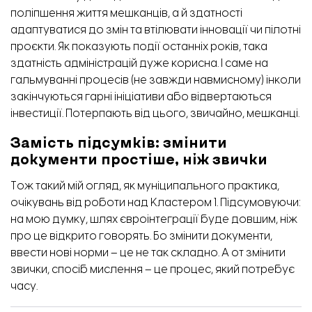
поліпшення життя мешканців, а й здатності
адаптуватися до змін та втілювати інновації чи пілотні
проєкти. Як показують події останніх років, така
здатність адміністрацій дуже корисна. І саме на
гальмуванні процесів (не завжди навмисному) інколи
закінчуються гарні ініціативи або відвертаються
Саодат Усмонова - експертка з інституційного розвитку та співпраці ЄС-Україна. Понад 15
інвестиції. Потерпають від цього, звичайно, мешканці.
років досвіду в публічному управлінні та місцевому самоврядуванні в Україні.
Замість підсумків: змінити
документи простіше, ніж звички
Тож такий мій огляд, як муніципального практика,
очікувань від роботи над Кластером 1. Підсумовуючи:
на мою думку, шлях євроінтеграції буде довшим, ніж
про це відкрито говорять. Бо змінити документи,
ввести нові норми – це не так складно. А от змінити
звички, спосіб мислення – це процес, який потребує
часу.