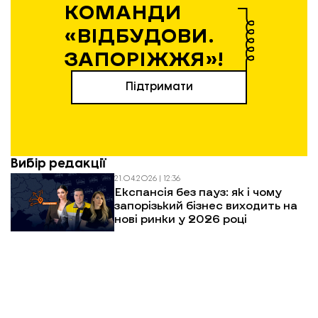
КОМАНДИ
«ВІДБУДОВИ.
ЗАПОРІЖЖЯ»!
Підтримати
Вибір редакції
21.04.2026 | 12:36
Експансія без пауз: як і чому
запорізький бізнес виходить на
нові ринки у 2026 році
20.04.2026 | 14:17
Весняна відбудова: у Запоріжжі
витратять 124 млн грн на
відновлення багатоповерхівок
після обстрілів
01.04.2026 | 15:47
Евакуація в Запорізькій області: