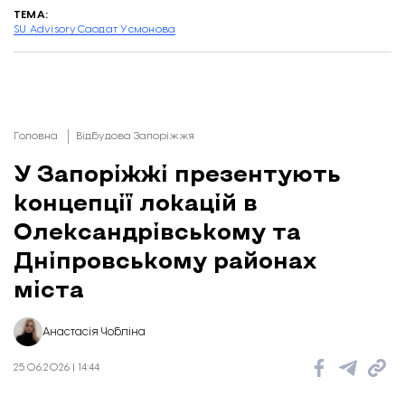
ТЕМА:
SU Advisory
Саодат Усмонова
Головна
Відбудова Запоріжжя
У Запоріжжі презентують
концепції локацій в
Олександрівському та
Дніпровському районах
міста
Анастасія Чобліна
25.06.2026 | 14:44