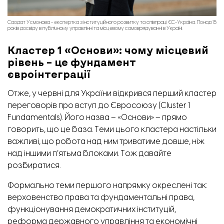
Саодат Усмонова - експертка з інституційного розвитку та співпраці ЄС-Україна. Понад 15
років досвіду в публічному управлінні та місцевому самоврядуванні в Україні.
Кластер 1 «Основи»: чому місцевий
рівень – це фундамент
євроінтеграції
Отже, у червні для України відкрився перший кластер
переговорів про вступ до Євросоюзу (Cluster 1
Fundamentals). Його назва – «Основи» – прямо
говорить, що це база. Теми цього кластера настільки
важливі, що робота над ним триватиме довше, ніж
над іншими п’ятьма блоками. Тож давайте
розбиратися.
Формально теми першого напрямку окреслені так:
верховенство права та фундаментальні права,
функціонування демократичних інституцій,
реформа державного управління та економічні