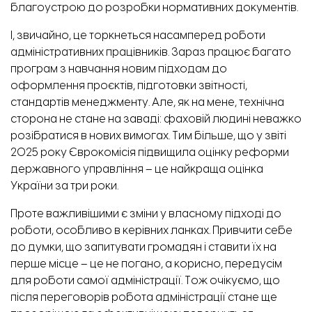
благоустрою до розробки нормативних документів.
І, звичайно, це торкнеться насамперед роботи
адміністративних працівників. Зараз працює багато
програм з навчання новим підходам до
оформлення проєктів, підготовки звітності,
стандартів менеджменту. Але, як на мене, технічна
сторона не стане на заваді: фаховій людині неважко
розібратися в нових вимогах. Тим більше, що у звіті
2025 року Єврокомісія підвищила оцінку реформи
державного управління – це найкраща оцінка
України за три роки.
Проте важливішими є зміни у власному підході до
роботи, особливо в керівних ланках. Привчити себе
до думки, що запитувати громадян і ставити їх на
перше місце – це не погано, а корисно, передусім
для роботи самої адміністрації. Тож очікуємо, що
після переговорів робота адміністрації стане ще