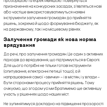
прозорішою та ефективнішою: повернуться
призначення на конкурсних засадах, з’являться нові
або частіше використовуватимуться наявні
інструменти залучення громадян до прийняття
рішень, зокрема й щодо формування бюджету, як
на державному, так і на місцевому рівнях.
Залучення громади як нова норма
врядування
До речі, про залучення громадян. Це один з активних
підходів до врядування, що підтримується в Європі.
Для цього потрібні не тільки готові інструменти
(опитування, електронні петиції тощо), а й
напрацювання самої «звички» – і в містян, і у влади –
бути сторонами процесу прийняття рішень. Тому
очікуємо, що згодом усі ми братимемо ще активнішу
участь у рішеннях щодо наших міст.
Не зупинятимуся докладно на підвищенні прозорості