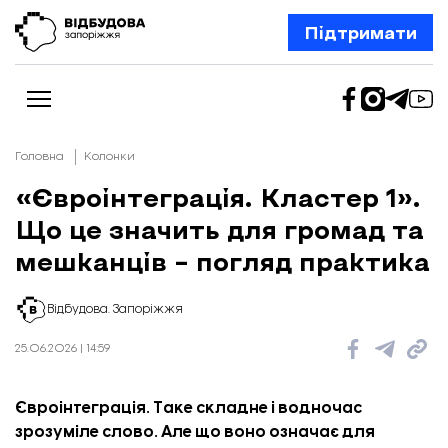
Підтримати
Головна
Колонки
«Євроінтеграція. Кластер 1».
Що це значить для громад та
Новини
Відбудова Запоріжжя
мешканців – погляд практика
Ексклюзив
Бізнес
Шлях додому
Відбудова. Запоріжжя
Відбудова. Життя
Колонки
25.06.2026 | 14:59
Про нас
Редакційна політика
Євроінтеграція. Таке складне і водночас
зрозуміле слово. Але що воно означає для