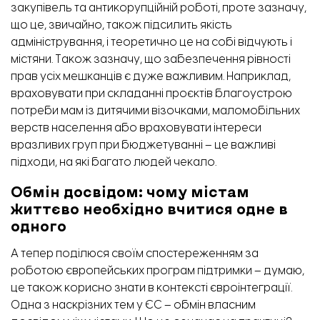
закупівель та антикорупційній роботі, проте зазначу,
що це, звичайно, також підсилить якість
адміністрування, і теоретично це на собі відчують і
містяни. Також зазначу, що забезпечення рівності
прав усіх мешканців є дуже важливим. Наприклад,
враховувати при складанні проєктів благоустрою
потреби мам із дитячими візочками, маломобільних
верств населення або враховувати інтереси
вразливих груп при бюджетуванні – це важливі
підходи, на які багато людей чекало.
Обмін досвідом: чому містам
життєво необхідно вчитися одне в
одного
А тепер поділюся своїм спостереженням за
роботою європейських програм підтримки – думаю,
це також корисно знати в контексті євроінтеграції.
Одна з наскрізних тем у ЄС – обмін власним