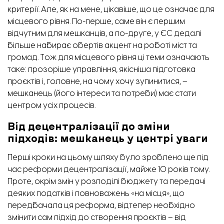
критерії. Але, як на мене, цікавіше, що це означає для
місцевого рівня. По-перше, саме він є першим
відчутним для мешканців, а по-друге, у ЄС дедалі
більше набирає обертів акцент на роботі міст та
громад. Тож для місцевого рівня ці теми означають
таке: прозоріше управління, якісніша підготовка
проєктів і, головне, на чому хочу зупинитися, –
мешканець (його інтереси та потреби) має стати
центром усіх процесів.
Від децентралізації до зміни
підходів: мешканець у центрі уваги
Перші кроки на цьому шляху було зроблено ще під
час реформи децентралізації, майже 10 років тому.
Проте, окрім змін у розподілі бюджету та передачі
деяких податків і повноважень «на місця», що
передбачала ця реформа, відтепер необхідно
змінити сам підхід до створення проєктів – від