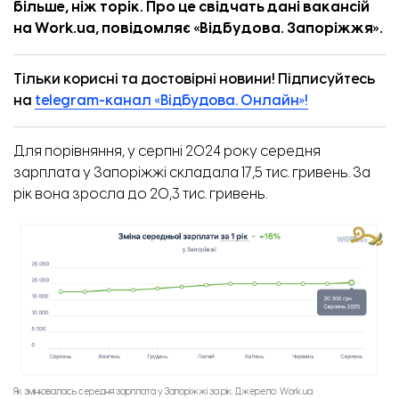
більше, ніж торік. Про це
свідчать
дані вакансій
на Work.ua, повідомляє «
Відбудова. Запоріжжя
».
Тільки корисні та достовірні новини! Підписуйтесь
на
telegram-канал «Відбудова. Онлайн»!
Для порівняння, у серпні 2024 року середня
зарплата у Запоріжжі складала 17,5 тис. гривень. За
рік вона зросла до 20,3 тис. гривень.
Як змінювалась середня зарплата у Запоріжжі за рік. Джерело: Work.ua