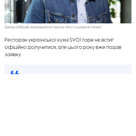
Як змінювалась кількість вакансій. Джерело: Work.ua
Дмитро Добродій, запорізький ресторатор. Фото: соцмережі спікера.
Ресторан української кухні SVOÏ торік не встиг
офіційно долучитися, але цього року вже подав
заявку.
Ми за свідомий бізнес. Усі, хто живе й працює в
Україні, повинні пам’ятати, якою ціною здобута наша
свобода. Такі акції
–
це акт поваги до тих, хто віддав
життя за нас. Це найменше, що ми можемо зробити,
Ніна Євтушенко, співвласниця ресторану SVOÏ.