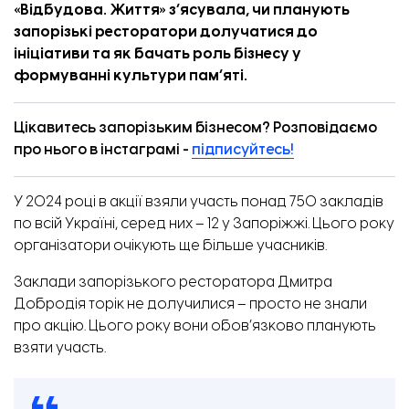
«
Відбудова. Життя
» з’ясувала, чи планують
запорізькі ресторатори долучатися до
ініціативи та як бачать роль бізнесу у
формуванні культури пам’яті.
Цікавитесь запорізьким бізнесом? Розповідаємо
про нього в інстаграмі -
підписуйтесь!
У 2024 році в акції взяли участь понад 750 закладів
по всій Україні, серед них
–
12 у Запоріжжі. Цього року
Як змінювалась середня зарплата у Запоріжжі за рік. Джерело: Work.ua
організатори очікують ще більше учасників.
Заклади запорізького ресторатора Дмитра
Добродія торік не долучилися
–
просто не знали
про акцію. Цього року вони обов’язково планують
взяти участь.