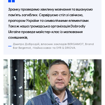
Зранку проведемо хвилину мовчання та вшануємо
пам’ять загиблих. Сервіруємо стіл зі свічкою,
прапором України та символічними елементами.
Також наша громадська організація Dobrodiy
Ukraine проведе майстер-клас із малювання
соняшників,
Дмитро Добродій, власник закладів BERGAMOT, Brand
Де зросла середня зарплата. Джерело: Work.ua
Bar Begemot, «Чайна кава» та SYR & DROVA.