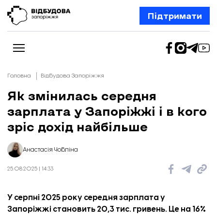
Підтримати
Головна
Відбудова Запоріжжя
Як змінилась середня
зарплата у Запоріжжі і в кого
Новини
Відбудова Запоріжжя
зріс дохід найбільше
Ексклюзив
Бізнес
Шлях додому
Анастасія Чобліна
Відбудова. Життя
Колонки
25.08.2025 | 14:33
Про нас
Редакційна політика
У серпні 2025 року середня зарплата у
Запоріжжі становить 20,3 тис. гривень. Це на 16%