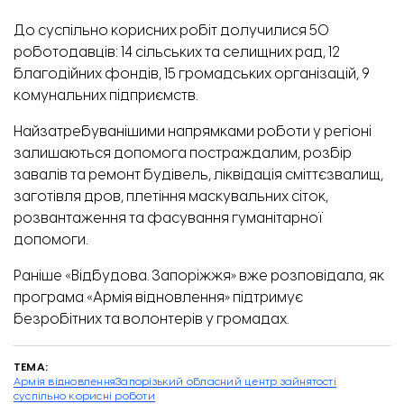
До суспільно корисних робіт долучилися 50
роботодавців: 14 сільських та селищних рад, 12
благодійних фондів, 15 громадських організацій, 9
комунальних підприємств.
Найзатребуванішими напрямками роботи у регіоні
залишаються допомога постраждалим, розбір
завалів та ремонт будівель, ліквідація сміттєзвалищ,
заготівля дров, плетіння маскувальних сіток,
розвантаження та фасування гуманітарної
допомоги.
Раніше «Відбудова. Запоріжжя» вже розповідала, як
програма «
Армія відновлення
» підтримує
безробітних та волонтерів у громадах.
ТЕМА:
Армія відновлення
Запорізький обласний центр зайнятості
суспільно корисні роботи