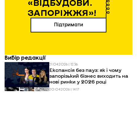
«ВІДБУДОВИ.
ЗАПОРІЖЖЯ»!
Підтримати
Вибір редакції
21.04.2026 | 12:36
Експансія без пауз: як і чому
запорізький бізнес виходить на
нові ринки у 2026 році
20.04.2026 | 14:17
Весняна відбудова: у Запоріжжі
витратять 124 млн грн на
відновлення багатоповерхівок
після обстрілів
01.04.2026 | 15:47
Евакуація в Запорізькій області:
як виїхати, куди звертатися і що
чекати