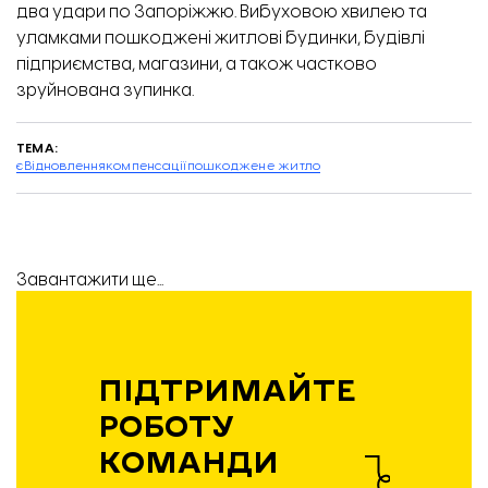
два удари по Запоріжжю
. Вибуховою хвилею та
уламками пошкоджені житлові будинки, будівлі
підприємства, магазини, а також частково
зруйнована зупинка.
ТЕМА:
єВідновлення
компенсації
пошкоджене житло
Завантажити ще...
ПІДТРИМАЙТЕ
РОБОТУ
КОМАНДИ