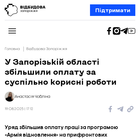
Підтримати
Головна
Відбудова Запоріжжя
У Запорізькій області
збільшили оплату за
Новини
Відбудова Запоріжжя
суспільно корисні роботи
Ексклюзив
Бізнес
Шлях додому
Анастасія Чобліна
Відбудова. Життя
Колонки
19.08.2025 | 17:12
Про нас
Редакційна політика
Уряд збільшив оплату праці за програмою
«Армія відновлення» на прифронтових