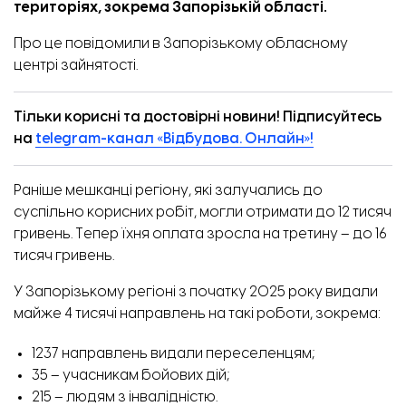
територіях, зокрема Запорізькій області.
Про це
повідомили
в Запорізькому обласному
центрі зайнятості.
Тільки корисні та достовірні новини! Підписуйтесь
на
telegram-канал «Відбудова. Онлайн»!
Раніше мешканці регіону, які залучались до
суспільно корисних робіт, могли отримати до 12 тисяч
гривень. Тепер їхня оплата зросла на третину – до 16
тисяч гривень.
У Запорізькому регіоні з початку 2025 року видали
майже 4 тисячі направлень на такі роботи, зокрема:
1237 направлень видали переселенцям;
35 – учасникам бойових дій;
215 – людям з інвалідністю.