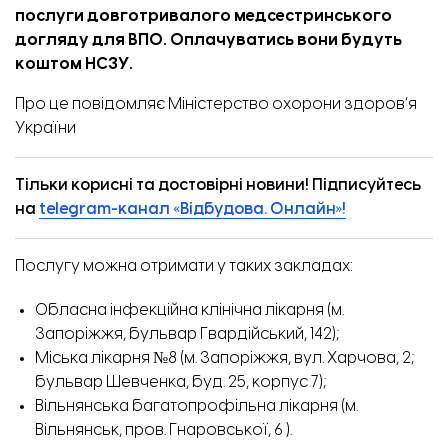
послуги довготривалого медсестринського
догляду для ВПО. Оплачуватись вони будуть
коштом НСЗУ.
Про це
повідомляє
Міністерство охорони здоров’я
України
Тільки корисні та достовірні новини! Підписуйтесь
на
telegram-канал «Відбудова. Онлайн»!
Послугу можна отримати у таких закладах:
Обласна інфекційна клінічна лікарня (м.
Запоріжжя, бульвар Гвардійський, 142);
Міська лікарня №8 (м. Запоріжжя, вул. Харчова, 2;
бульвар Шевченка, буд. 25, корпус 7);
Вільнянська багатопрофільна лікарня (м.
Вільнянськ, пров. Гнаровської, 6 ).