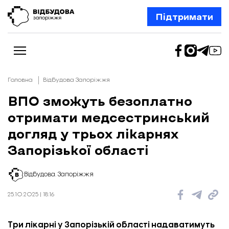
Підтримати
Головна
Відбудова Запоріжжя
ВПО зможуть безоплатно
отримати медсестринський
Новини
Відбудова Запоріжжя
догляд у трьох лікарнях
Ексклюзив
Бізнес
Запорізької області
Шлях додому
Відбудова. Життя
Колонки
Відбудова. Запоріжжя
Про нас
Редакційна політика
25.10.2025 | 18:16
Три лікарні у Запорізькій області надаватимуть