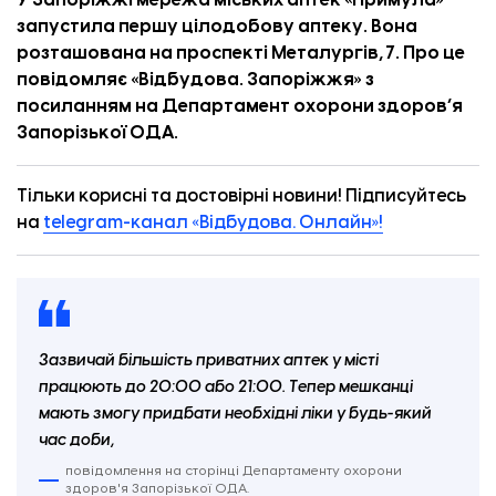
У Запоріжжі мережа міських аптек «Примула»
запустила першу цілодобову аптеку. Вона
розташована на проспекті Металургів, 7. Про це
повідомляє «
Відбудова. Запоріжжя
» з
посиланням на Департамент охорони здоров’я
Запорізької ОДА.
Тільки корисні та достовірні новини! Підписуйтесь
на
telegram-канал «Відбудова. Онлайн»!
Зазвичай більшість приватних аптек у місті
працюють до 20:00 або 21:00. Тепер мешканці
мають змогу придбати необхідні ліки у будь-який
час доби,
повідомлення на сторінці Департаменту охорони
здоров'я Запорізької ОДА.