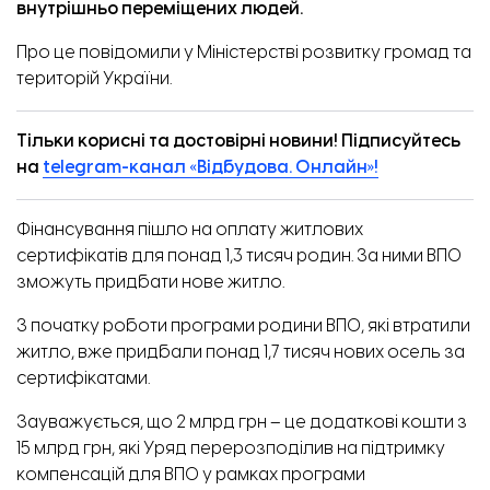
внутрішньо переміщених людей.
Про це
повідомили
у Міністерстві розвитку громад та
територій України.
Тільки корисні та достовірні новини! Підписуйтесь
на
telegram-канал «Відбудова. Онлайн»!
Фінансування пішло на оплату житлових
сертифікатів для понад 1,3 тисяч родин. За ними ВПО
зможуть придбати нове житло.
З початку роботи програми родини ВПО, які втратили
житло, вже придбали понад 1,7 тисяч нових осель за
сертифікатами.
Зауважується, що 2 млрд грн – це додаткові кошти з
15 млрд грн, які Уряд перерозподілив на підтримку
компенсацій для ВПО у рамках програми