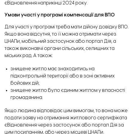
єВідновлення наприкінці 2024 року.
Умови участі у програмі компенсації для ВПО
Для участі у програмі треба мати дійсну довідку ВПО.
Якщо вона відсутня, то її можна отримати через
ЦНАПи, мобільний застосунок або портал Дія, а
також виконавчі органи сільських, селищних та
міських рад.
А також:
знищене житло має знаходитись на
підконтрольній території або в зоні активних
бойових дій;
знищене житло було єдиним житлом у власності
громадянина.
Якщо людина відповідає цим вимогам, то вона може
подати заяву на отримання житлового сертифіката
єВідновлення через застосунок або портал Дія за
цим
посиланням
, або через місцеві ЦНАПи.