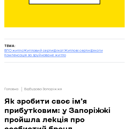
ТЕМА:
ВПО
житло
Житловий сертифікат
Житлові сертифікати
Компенсація за зруйноване житло
Головна
Відбудова Запоріжжя
Як зробити своє ім’я
прибутковим: у Запоріжжі
пройшла лекція про
особистий бренд