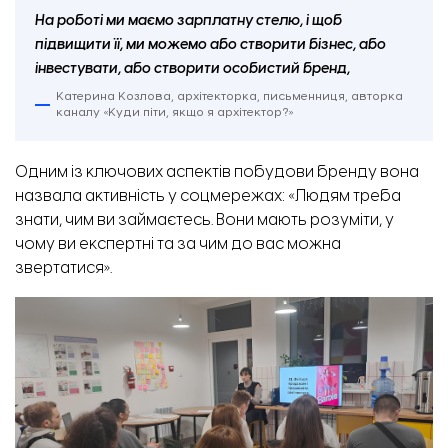
На роботі ми маємо зарплатну стелю, і щоб
підвищити її, ми можемо або створити бізнес, або
інвестувати, або створити особистий бренд,
Катерина Козлова, архітекторка, письменниця, авторка
каналу «Куди піти, якщо я архітектор?»
Одним із ключових аспектів побудови бренду вона
назвала активність у соцмережах: «Людям треба
знати, чим ви займаєтесь. Вони мають розуміти, у
чому ви експертні та за чим до вас можна
звертатися».