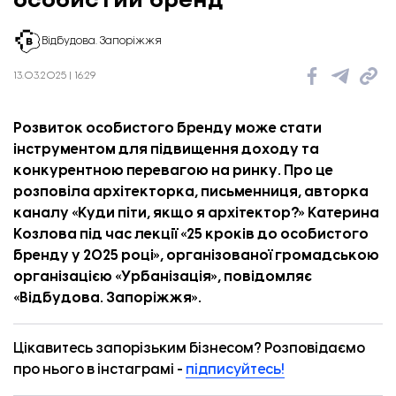
Відбудова. Запоріжжя
13.03.2025 | 16:29
Розвиток особистого бренду може стати
інструментом для підвищення доходу та
конкурентною перевагою на ринку. Про це
розповіла архітекторка, письменниця, авторка
каналу «Куди піти, якщо я архітектор?» Катерина
Козлова під час лекції «25 кроків до особистого
бренду у 2025 році», організованої громадською
організацією «
Урбанізація
», повідомляє
«
Відбудова. Запоріжжя
».
Цікавитесь запорізьким бізнесом? Розповідаємо
про нього в інстаграмі -
підписуйтесь!