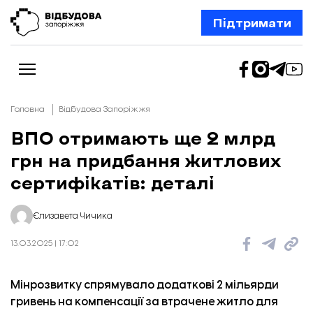
Підтримати
Головна
Відбудова Запоріжжя
ВПО отримають ще 2 млрд
грн на придбання житлових
Новини
Відбудова Запоріжжя
сертифікатів: деталі
Ексклюзив
Бізнес
Шлях додому
Єлизавета Чичика
Відбудова. Життя
Колонки
13.03.2025 | 17:02
Про нас
Редакційна політика
Мінрозвитку спрямувало додаткові 2 мільярди
гривень на компенсації за втрачене житло для