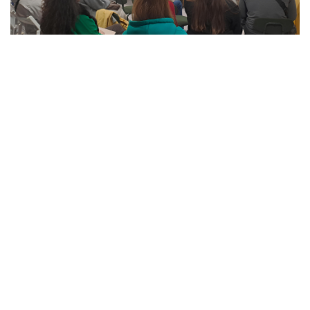
Лекція Катерини Козлової про особистий бренд. Фото: Відбудова. Запоріжжя
Спікерка також підкреслила важливість
правильного оточення. За її словами, деякі люди
можуть пригнічувати та знецінювати зусилля, тому
важливо аналізувати, як спілкування з ними впливає
на мотивацію та продуктивність.
Авторка: Еліна Михайлова
ТЕМА:
Катерина Козлова
Урбанізація