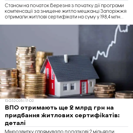
гривень
Станом на початок березня з початку дії програми
компенсації за знищене житло мешканці Запоріжжя
отримали житлові сертифікати на суму у 198,4 млн
грн. Про це повідомили у Запорізькій обласній
військовій адміністрації у відповіді на інформаційний
запит «Відбудови. Запоріжжя».
13.03.2025 | 17:02
ВПО отримають ще 2 млрд грн на
придбання житлових сертифікатів:
деталі
Мінрозвитку спрямувало додаткові 2 мільярди