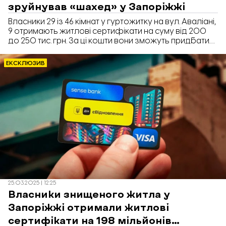
зруйнував «шахед» у Запоріжжі
Власники 29 із 46 кімнат у гуртожитку на вул. Аваліані,
9 отримають житлові сертифікати на суму від 200
до 250 тис. грн. За ці кошти вони зможуть придбати
нову кімнату з аналогічною площею. Про це
повідомили в департаменті ЖКГ Запорізької
ЕКСКЛЮЗИВ
міськради під час засідання депутатської комісії з
питань економічного розвитку, передає «Відбудова.
Запоріжжя».
25.03.2025 | 12:25
Власники знищеного житла у
Запоріжжі отримали житлові
сертифікати на 198 мільйонів