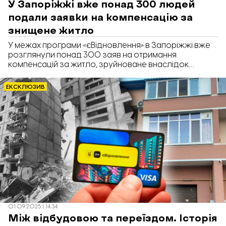
У Запоріжжі вже понад 300 людей
подали заявки на компенсацію за
знищене житло
У межах програми «єВідновлення» в Запоріжжі вже
розглянули понад 300 заяв на отримання
компенсацій за житло, зруйноване внаслідок
обстрілів. Ще 24 заявки перебувають на розгляді.
Про це повідомили у Запорізькій міській раді.
ЕКСКЛЮЗИВ
01.09.2025 | 14:34
Між відбудовою та переїздом. Історія