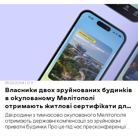
відбирають нібито через борги за комунальні
послуги.
29.02.2024 | 17:11
Власники двох зруйнованих будинків
в окупованому Мелітополі
отримають житлові сертифікати для
придбання нової оселі
Дві родини з тимчасово окупованого Мелітополя
отримають державні компенсації за зруйновані
приватні будинки. Про це під час пресконференції
розповів начальник Запорізької обласної