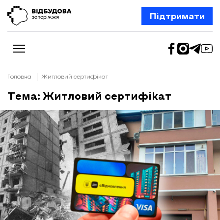
Підтримати
Головна
Житловий сертифікат
Тема: Житловий сертифікат
Новини
Відбудова Запоріжжя
Ексклюзив
Бізнес
Шлях додому
Відбудова. Життя
Колонки
Про нас
Редакційна політика