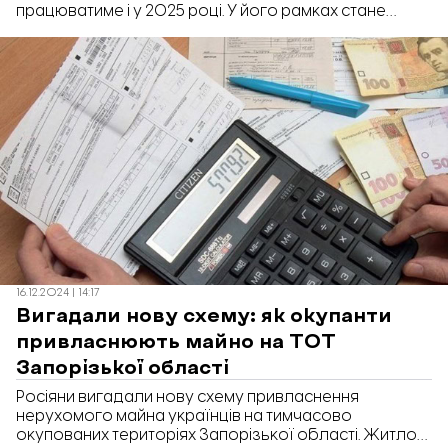
працюватиме і у 2025 році. У його рамках стане
можливою оплата ще понад 800 житлових
сертифікатів.
16.12.2024 | 14:17
Вигадали нову схему: як окупанти
привласнюють майно на ТОТ
Запорізької області
Росіяни вигадали нову схему привласнення
нерухомого майна українців на тимчасово
окупованих територіях Запорізької області. Житло