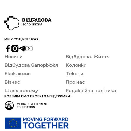
військової адміністрації Іван Федоров, повідомляє
«Відбудова. Запоріжжя». Раніше ми вже писали, що
право на компенсацію за пошкоджене або знищене
житло мають мешканці громад, які належать до
території можливих бойових дій. На сьогодні це весь
Запорізький […]
МИ У СОЦМЕРЕЖАХ
Новини
Відбудова. Життя
Відбудова Запоріжжя
Колонки
Ексклюзив
Тексти
Бізнес
Про нас
Шлях додому
Редакційна політика
РОЗВИВАЄМО ПРОЕКТ ЗА ПІДТРИМКИ: