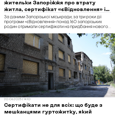
жительки Запоріжжя про втрату
житла, сертифікат «єВідновлення» і
новий дім
За даними Запорізької міськради, за три роки дії
програми «єВідновлення» понад 160 запорізьких
родин отримали сертифікати на придбання нового
житла. Водночас лише близько 30% власників
сертифікатів обирають житло саме у Запоріжжі.
Причина – безпекова ситуація в місті, а для багатьох
ще й важкі моральні переживання.
20.06.2025 | 14:10
Сертифікати не для всіх: що буде з
мешканцями гуртожитку, який