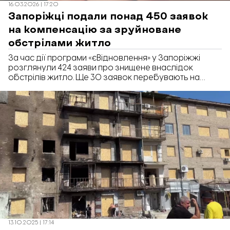
16.03.2026 | 17:20
Запоріжці подали понад 450 заявок
на компенсацію за зруйноване
обстрілами житло
За час дії програми «єВідновлення» у Запоріжжі
розглянули 424 заяви про знищене внаслідок
обстрілів житло. Ще 30 заявок перебувають на
розгляді. Про це повідомили у Запорізькій міській
раді.
13.10.2025 | 17:14