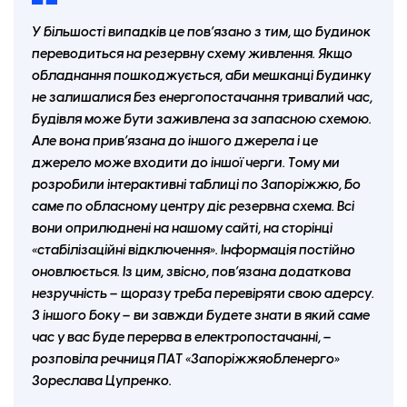
У більшості випадків це пов’язано з тим, що будинок
переводиться на резервну схему живлення. Якщо
обладнання пошкоджується, аби мешканці будинку
не залишалися без енергопостачання тривалий час,
будівля може бути заживлена за запасною схемою.
Але вона прив’язана до іншого джерела і це
джерело може входити до іншої черги. Тому ми
розробили інтерактивні таблиці по Запоріжжю, бо
саме по обласному центру діє резервна схема. Всі
вони оприлюднені на нашому сайті, на сторінці
«стабілізаційні відключення». Інформація постійно
оновлюється. Із цим, звісно, пов’язана додаткова
незручність – щоразу треба перевіряти свою адерсу.
З іншого боку – ви завжди будете знати в який саме
час у вас буде перерва в електропостачанні, –
розповіла речниця ПАТ «Запоріжжяобленерго»
Зореслава Цупренко.