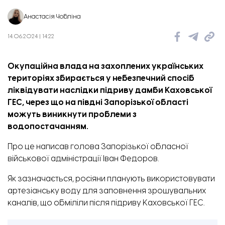
Анастасія Чобліна
14.06.2024 | 14:22
Окупаційна влада на захоплених українських
територіях збирається у небезпечний спосіб
ліквідувати наслідки підриву дамби Каховської
ГЕС, через що на півдні Запорізької області
можуть виникнути проблеми з
водопостачанням.
Про це
написав
голова Запорізької обласної
військової адміністрації Іван Федоров.
Як зазначається, росіяни планують використовувати
артезіанську воду для заповнення зрошувальних
каналів, що обміліли після підриву Каховської ГЕС.