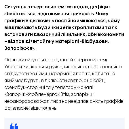
Ситуація в енергосистемі складна, дефіцит
зберігається, відключення тривають. Чому
графіки відключень постійно змінюються, чому
відключають будинки з електроплитами та як
встановити двозонний лічильник, аби економити
– відповіді читайте у матеріалі «
Відбудови.
Запоріжжя
».
Оскільки ситуація в об’єднаній енергосистемі
України змінюється дуже динамічно, треба постійно
слідкувати за ними. Інформація про те, коли та на
який час будуть відключати світло, є на сайті,
фейсбук-сторінці та у телеграм-каналі
«Запоріжжяобленерго». Втім, запоріжці
неодноразово жалілися на невідповідність графіків
до, власне, відключень.