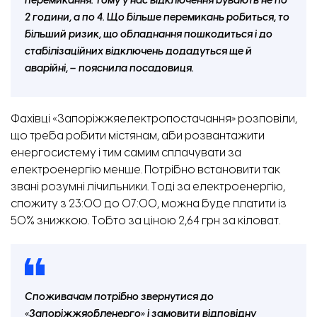
перемикання. Тому у нас відключення бувають не по
2 години, а по 4. Що більше перемикань робиться, то
більший ризик, що обладнання пошкодиться і до
стабілізаційних відключень додадуться ще й
аварійні, – пояснила посадовиця.
Фахівці «Запоріжжяелектропостачання» розповіли,
що треба робити містянам, аби розвантажити
енергосистему і тим самим сплачувати за
електроенергію менше. Потрібно встановити так
звані розумні лічильники. Тоді за електроенергію,
спожиту з 23:00 до 07:00, можна буде платити із
50% знижкою. Тобто за ціною 2,64 грн за кіловат.
Споживачам потрібно звернутися до
«Запоріжжяобленерго» і замовити відповідну