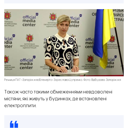
Речниця ПАТ «Запоріжжяобленерго» Зореслава Цупренко. Фото: Відбудова. Запоріжжя
Також часто такими обмеженнями невдоволені
містяни, які живуть у будинках, де встановлені
електроплити.