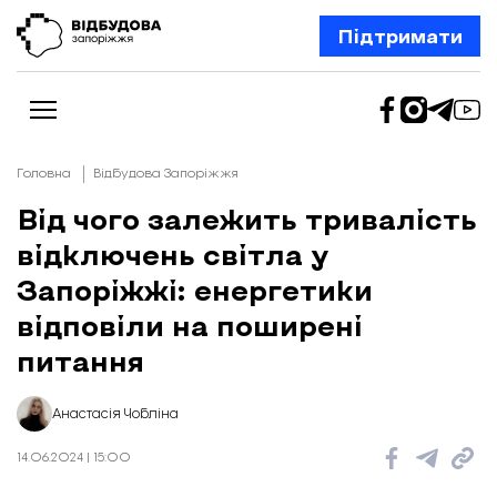
Підтримати
Головна
Відбудова Запоріжжя
Від чого залежить тривалість
відключень світла у
Новини
Відбудова Запоріжжя
Запоріжжі: енергетики
Ексклюзив
Бізнес
відповіли на поширені
Шлях додому
питання
Відбудова. Життя
Колонки
Про нас
Редакційна політика
Анастасія Чобліна
14.06.2024 | 15:00