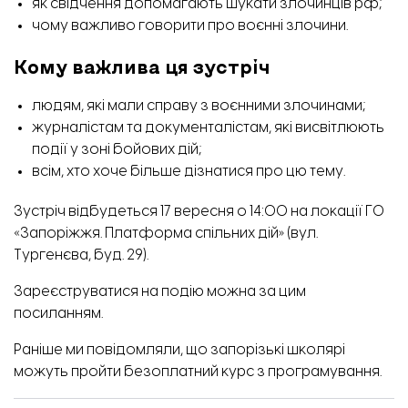
як свідчення допомагають шукати злочинців рф;
чому важливо говорити про воєнні злочини.
Кому важлива ця зустріч
людям, які мали справу з воєнними злочинами;
журналістам та документалістам, які висвітлюють
події у зоні бойових дій;
всім, хто хоче більше дізнатися про цю тему.
Зустріч відбудеться 17 вересня о 14:00 на локації ГО
«Запоріжжя. Платформа спільних дій» (вул.
Тургенєва, буд. 29).
Зареєструватися на подію можна за цим
посиланням
.
Раніше ми повідомляли, що
запорізькі школярі
можуть пройти безоплатний курс з програмування.