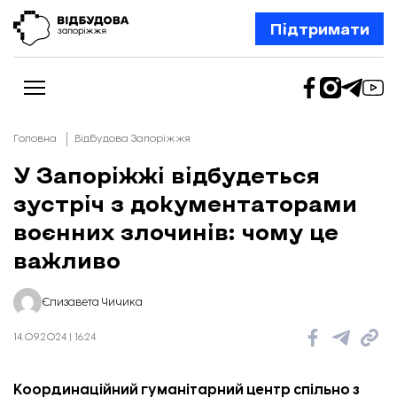
Підтримати
Головна
Відбудова Запоріжжя
У Запоріжжі відбудеться
зустріч з документаторами
Новини
Відбудова Запоріжжя
воєнних злочинів: чому це
Ексклюзив
Бізнес
важливо
Шлях додому
Відбудова. Життя
Колонки
Єлизавета Чичика
Про нас
Редакційна політика
14.09.2024 | 16:24
Координаційний гуманітарний центр спільно з