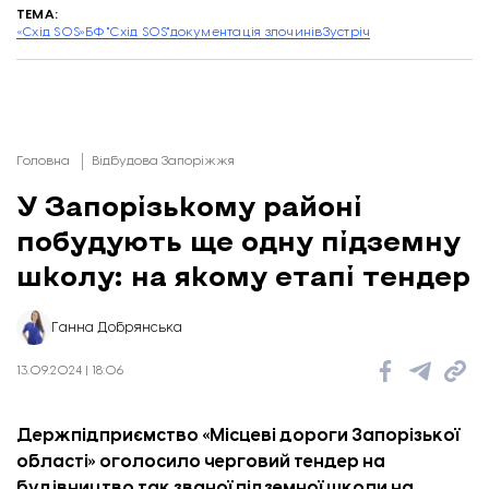
ТЕМА:
«Схід SOS»
БФ "Схід SOS"
документація злочинів
Зустріч
Головна
Відбудова Запоріжжя
У Запорізькому районі
побудують ще одну підземну
школу: на якому етапі тендер
Ганна Добрянська
13.09.2024 | 18:06
Держпідприємство «Місцеві дороги Запорізької
області»
оголосило черговий тендер на
будівництво так званої підземної школи на