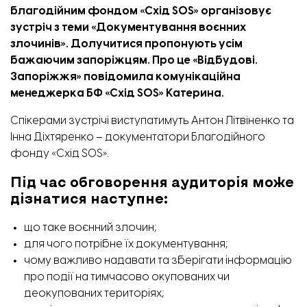
благодійним фондом «Схід SOS» організовує
зустріч з теми «Документування воєнних
злочинів». Долучитися пропонують усім
бажаючим запоріжцям. Про це
«Відбудові.
Запоріжжя»
повідомила комунікаційна
менеджерка БФ «Схід SOS» Катерина.
Спікерами зустрічі виступатимуть Антон Літвіненко та
Інна Діхтяренко – документатори Благодійного
фонду «Схід SOS».
Під час обговорення аудиторія може
дізнатися наступне:
що таке воєнний злочин;
для чого потрібне їх документування;
чому важливо надавати та зберігати інформацію
про події на тимчасово окупованих чи
деокупованих територіях;