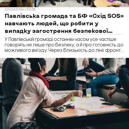
03.04.2026 | 20:55
Павлівська громада та БФ «Схід SOS»
навчають людей, що робити у
випадку загострення безпекової
ситуації. Як влаштований процес
У Павлівській громаді останнім часом усе частіше
говорять не лише про безпеку, а й про готовність до
можливого виїзду. Через близькість до лінії фронту
ситуація тут залишається напруженою, тож місцева
влада разом із благодійниками напрацьовує чіткий
план дій на випадок евакуації. Журналісти
«Відбудови.Запоріжжя» з’ясували, як саме
вибудовують цю систему і яку роль у цьому відіграє
БФ «Схід SOS».