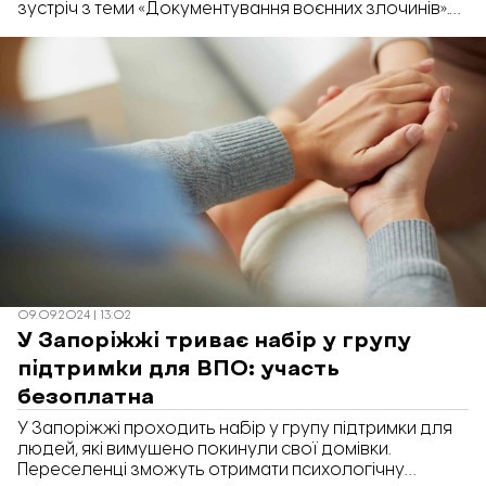
зустріч з теми «Документування воєнних злочинів».
Долучитися пропонують усім бажаючим
запоріжцям. Про це «Відбудові. Запоріжжя»
повідомила комунікаційна менеджерка БФ «Схід
SOS» Катерина.
09.09.2024 | 13:02
У Запоріжжі триває набір у групу
підтримки для ВПО: участь
безоплатна
У Запоріжжі проходить набір у групу підтримки для
людей, які вимушено покинули свої домівки.
Переселенці зможуть отримати психологічну