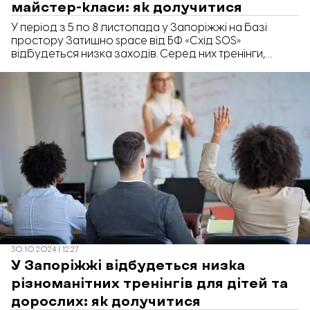
майстер-класи: як долучитися
У період з 5 по 8 листопада у Запоріжжі на базі
простору Затишно space від БФ «Схід SOS»
відбудеться низка заходів. Серед них тренінги,
руханки, майстер класи, заняття для дітей тощо.
Долучитися до них можуть усі охочі.
30.10.2024 | 12:27
У Запоріжжі відбудеться низка
різноманітних тренінгів для дітей та
дорослих: як долучитися