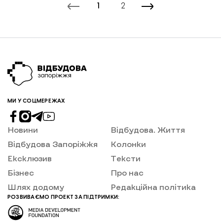
1
2
у Запоріжжі та області, хто є слухачами цих курсів,
які проєкти вони планують або реалізовують та які є
труднощі в навчанні та на перших етапах.
МИ У СОЦМЕРЕЖАХ
Новини
Відбудова. Життя
Відбудова Запоріжжя
Колонки
Ексклюзив
Тексти
Бізнес
Про нас
Шлях додому
Редакційна політика
РОЗВИВАЄМО ПРОЕКТ ЗА ПІДТРИМКИ: