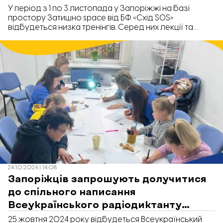
У період з 1 по 3 листопада у Запоріжжі на базі
простору Затишно space від БФ «Схід SOS»
відбудеться низка тренінгів. Серед них лекції та
практичні заняття для дітей та дорослих. Відвідати їх
можуть усі бажаючі.
24.10.2024 | 14:08
Запоріжців запрошують долучитися
до спільного написання
Всеукраїнського радіодиктанту
національної єдності
25 жовтня 2024 року відбудеться Всеукраїнський