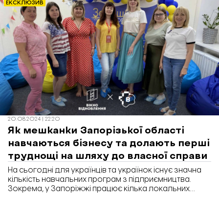
ЕКСКЛЮЗИВ
простору Благодійного Фонду «Схід SOS» у
Запоріжжі.
20.08.2024 | 22:20
Як мешканки Запорізької області
навчаються бізнесу та долають перші
труднощі на шляху до власної справи
На сьогодні для українців та українок існує значна
кількість навчальних програм з підприємництва.
Зокрема, у Запоріжжі працює кілька локальних
ініціатив для тих, хто хоче запустити свій бізнес з нуля
або перезапустити його. «Відбудова. Запоріжжя»
розбиралася, які є можливості для навчання бізнесу