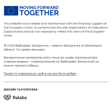
This website was created and maintained with the financial support of
the European Union. Its contents are the sole responsibility of Vidbudova
Zaporizhzhia and do not necessarily reflect the views of the European
Union.
© 2026
Відбудова. Запоріжжя – новини Запоріжжя та Запорізької
області. Усі права захищені.
Викориcтання матеріалів сайту лише за умови посилання (для
інтернет-видань - гіперпосилання) на "Відбудова. Запоріжжя" не
нижче третього абзацу.
Права та Інформація, щоб в нас все було добре.
ДИЗАЙН ТА РОЗРОБКА: