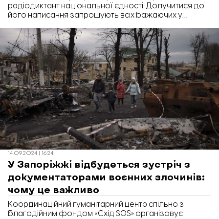
радіодиктант національної єдності. Долучитися до
його написання запрошують всіх бажаючих у
безпечному просторі «Затишно space» Запоріжжя
від БФ «Схід SOS». Про це «Відбудові. Запоріжжя»
повідомила комунікаційна менеджерка БФ «Схід
SOS» Катерина.
14.09.2024 | 16:24
У Запоріжжі відбудеться зустріч з
документаторами воєнних злочинів:
чому це важливо
Координаційний гуманітарний центр спільно з
благодійним фондом «Схід SOS» організовує