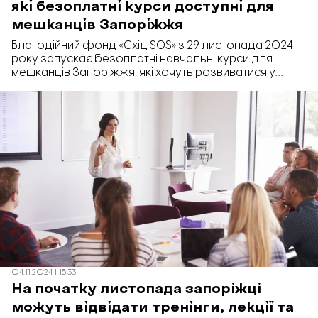
які безоплатні курси доступні для
мешканців Запоріжжя
Благодійний фонд «Схід SOS» з 29 листопада 2024
року запускає безоплатні навчальні курси для
мешканців Запоріжжя, які хочуть розвиватися у
сферах контенту, бізнесу, SMM тощо. Долучитися до
них можуть усі бажаючі. Про це «Відбудові.
Запоріжжя» повідомила комунікаційна менеджерка
БФ «Схід SOS» Катерина.
04.11.2024 | 15:33
На початку листопада запоріжці
можуть відвідати тренінги, лекції та