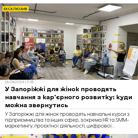
допомогу та спілкуватися з іншими людьми, що
пережили подібні труднощі.
ЕКСКЛЮЗИВ
26.08.2024 | 11:35
У Запоріжжі для жінок проводять
навчання з карʼєрного розвитку: куди
можна звернутись
У Запоріжжі для жінок проводять навчальні курси з
підприємництва та інших сфер, зокрема HR та SMM-
маркетингу, проєктної діяльності, цифрової
грамотності тощо. Про це у коментарі розповіла
Людмила Остапенко, менеджерка безпечного