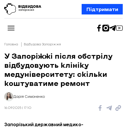
Підтримати
Головна
Відбудова Запоріжжя
У Запоріжжі після обстрілу
відбудовують клініку
Новини
Відбудова Запоріжжя
медуніверситету: скільки
Ексклюзив
Бізнес
коштуватиме ремонт
Шлях додому
Відбудова. Життя
Колонки
Дарія Симоненко
Про нас
Редакційна політика
16.09.2025 | 17:10
Запорізький державний медико-