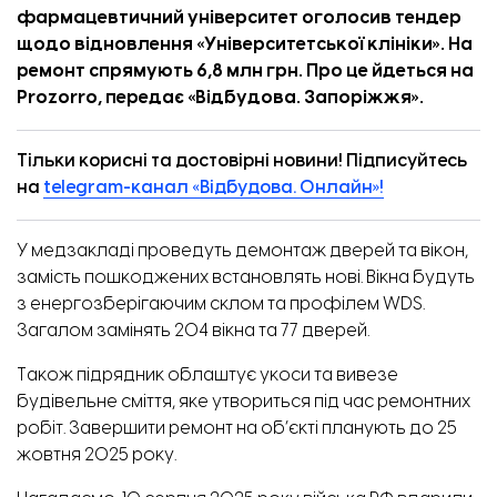
фармацевтичний університет оголосив тендер
щодо відновлення «Університетської клініки». На
ремонт спрямують 6,8 млн грн. Про це
йдеться
на
Prozorro, передає «
Відбудова. Запоріжжя
».
Тільки корисні та достовірні новини! Підписуйтесь
на
telegram-канал «Відбудова. Онлайн»!
У медзакладі проведуть демонтаж дверей та вікон,
замість пошкоджених встановлять нові. Вікна будуть
з енергозберігаючим склом та профілем WDS.
Загалом замінять 204 вікна та 77 дверей.
Також підрядник облаштує укоси та вивезе
будівельне сміття, яке утвориться під час ремонтних
робіт. Завершити ремонт на об’єкті планують до 25
жовтня 2025 року.