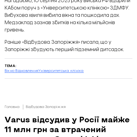
Нагадаємо, 10 серпня 2025 року війська РФ вдарили
КАБом поруч з «Університетською клінікою» ЗДМФУ.
Вибухова хвиля вибила вікна та пошкодила дах.
Медзаклад зазнав
збитків
на кілька мільйонів
гривень.
Раніше «Відбудова. Запоріжжя» писала, що у
Запоріжжі збудують перший
підземний дитсадок
.
ТЕМА:
Вікно Відновлення
Університетська клініка
Головна
Відбудова Запоріжжя
Varus відсудив у Росії майже
11 млн грн за втрачений