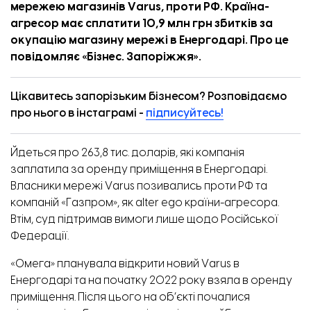
мережею магазинів Varus, проти РФ. Країна-
агресор має сплатити 10,9 млн грн збитків за
окупацію магазину мережі в Енергодарі. Про це
повідомляє «
Бізнес. Запоріжжя
».
Цікавитесь запорізьким бізнесом? Розповідаємо
про нього в інстаграмі -
підписуйтесь!
Йдеться про 263,8 тис. доларів, які компанія
заплатила за оренду приміщення в Енергодарі.
Власники мережі Varus позивались проти РФ та
компаній «Газпром», як alter ego країни-агресора.
Втім, суд підтримав вимоги лише щодо Російської
Федерації.
«Омега» планувала відкрити новий Varus в
Енергодарі та на початку 2022 року взяла в оренду
приміщення. Після цього на об’єкті почалися