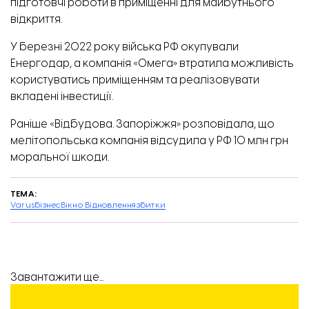
підготовчі роботи в приміщенні для майбутнього
відкриття.
У березні 2022 року війська РФ окупували
Енергодар, а компанія «Омега» втратила можливість
користуватись приміщенням та реалізовувати
вкладені інвестиції.
Раніше «Відбудова. Запоріжжя» розповідала, що
мелітопольська компанія відсудила у РФ 10 млн грн
моральної шкоди
.
ТЕМА:
Varus
бізнес
Вікно Відновлення
збитки
Завантажити ще...