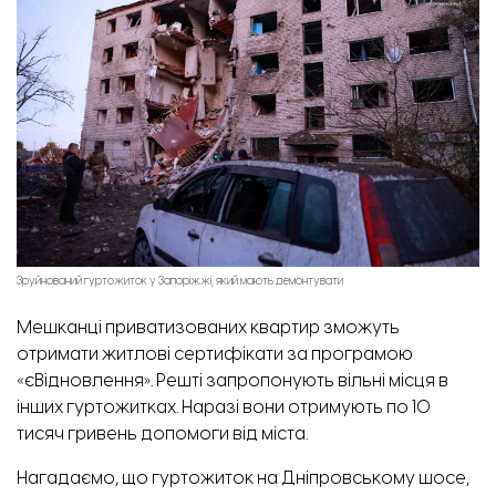
Зруйнований гуртожиток у Запоріжжі, який мають демонтувати
Мешканці приватизованих квартир зможуть
отримати житлові сертифікати за програмою
«єВідновлення». Решті запропонують вільні місця в
інших гуртожитках. Наразі вони отримують по 10
тисяч гривень допомоги від міста.
Нагадаємо, що гуртожиток на Дніпровському шосе,