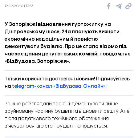
19.06.2026 | 13:33
У Запоріжжі відновлення гуртожитку на
Дніпровському шосе, 24а планують визнати
економічно недоцільним й повністю
демонтувати будівлю. Про це стало відомо під
час засідання депутатських комісій, повідомляє
«
Відбудова. Запоріжжя
».
Тільки корисні та достовірні новини! Підписуйтесь
на
telegram-канал «Відбудова. Онлайн»!
Раніше розглядали варіант демонтували лише
зруйновану частину будівлі та відновити решту. Але
після додаткового технічного обстеження
з’ясувалося, що стан будівлі погіршується.