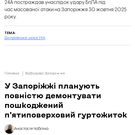
24А постраждав унаслідок удару БпЛА під
час
масованої атаки
на Запоріжжя 30 жовтня 2025
року.
ТЕМА:
Дніпровське шосе 24А
Головна
Відбудова Запоріжжя
У Запоріжжі планують
повністю демонтувати
пошкоджений
п’ятиповерховий гуртожиток
Анастасія Чобліна