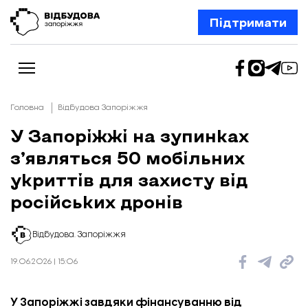
Підтримати
Головна
Відбудова Запоріжжя
У Запоріжжі на зупинках
з’являться 50 мобільних
Новини
Відбудова Запоріжжя
укриттів для захисту від
Ексклюзив
Бізнес
російських дронів
Шлях додому
Відбудова. Життя
Колонки
Відбудова. Запоріжжя
Про нас
Редакційна політика
19.06.2026 | 15:06
У Запоріжжі завдяки фінансуванню від