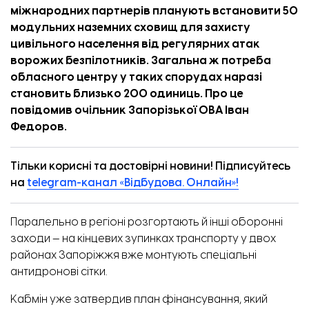
міжнародних партнерів планують встановити 50
модульних наземних сховищ для захисту
цивільного населення від регулярних атак
ворожих безпілотників. Загальна ж потреба
обласного центру у таких спорудах наразі
становить близько 200 одиниць. Про це
повідомив
очільник Запорізької ОВА Іван
Федоров.
Тільки корисні та достовірні новини! Підписуйтесь
на
telegram-канал «Відбудова. Онлайн»!
Паралельно в регіоні розгортають й інші оборонні
заходи — на кінцевих зупинках транспорту у двох
районах Запоріжжя вже монтують
спеціальні
антидронові сітки
.
Кабмін уже затвердив план фінансування, який