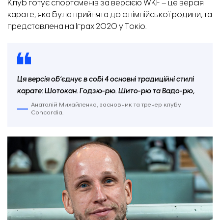
Клуб готує спортсменів за версією WKF – це версія
карате, яка була прийнята до олімпійської родини, та
представлена на Іграх 2020 у Токіо.
Ця версія обʼєднує в собі 4 основні традиційні стилі
карате: Шотокан. Годзю-рю. Шито-рю та Вадо-рю,
Анатолій Михайленко, засновник та тренер клубу
Concordia.
Комунальні служби на місці атаки. Фото: ЗОВА.