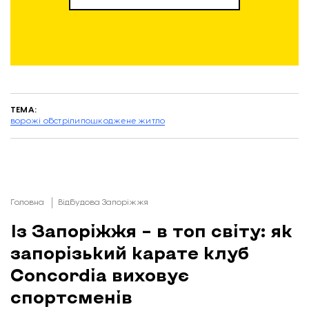
ТЕМА:
ворожі обстріли
пошкоджене житло
Головна
Відбудова Запоріжжя
Із Запоріжжя – в топ світу: як
запорізький карате клуб
Concordia виховує
спортсменів