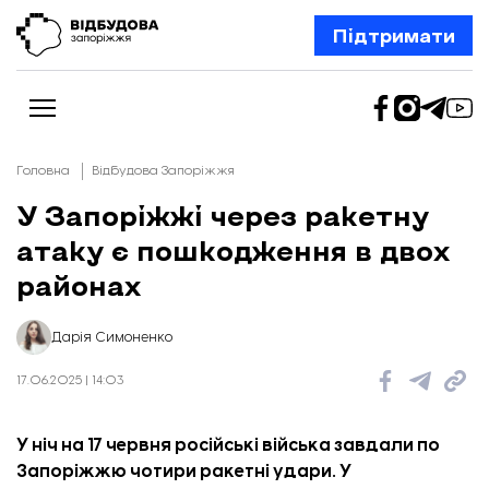
Підтримати
Головна
Відбудова Запоріжжя
У Запоріжжі через ракетну
атаку є пошкодження в двох
Новини
Відбудова Запоріжжя
районах
Ексклюзив
Бізнес
Шлях додому
Дарія Симоненко
Відбудова. Життя
Колонки
17.06.2025 | 14:03
Про нас
Редакційна політика
У ніч на 17 червня російські війська завдали по
Запоріжжю чотири ракетні удари. У