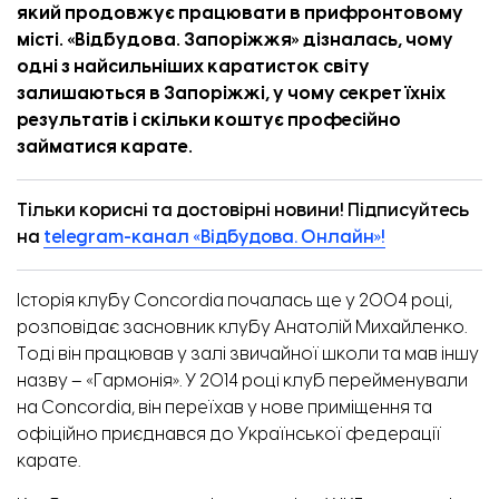
який продовжує працювати в прифронтовому
місті. «
Відбудова. Запоріжжя
» дізналась, чому
одні з найсильніших каратисток світу
залишаються в Запоріжжі, у чому секрет їхніх
результатів і скільки коштує професійно
займатися карате.
Тільки корисні та достовірні новини! Підписуйтесь
на
telegram-канал «Відбудова. Онлайн»!
Зруйнований гараж. Фото: соцмережі.
Історія клубу Concordia почалась ще у 2004 році,
розповідає засновник клубу Анатолій Михайленко.
Тоді він працював у залі звичайної школи та мав іншу
назву – «Гармонія». У 2014 році клуб перейменували
на Concordia, він переїхав у нове приміщення та
офіційно приєднався до Української федерації
карате.