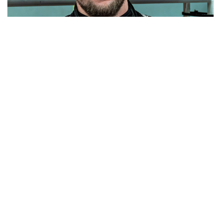
Анатолій Михайленко, засновник та тренер клубу Concordia. Фото: соцмережі.
Станом на червень 2025 року в Concordia
займається 164 спортсмени. За словами головного
тренера, через пандемію COVID-19 та
повномасштабне вторгнення кількість вихованців
скоротилась утричі.