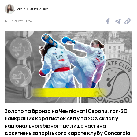
Дарія Симоненко
17.06.2025 | 11:59
Вибиті вікна в гуртожитку. Фото: ЗОВА.
Золото та бронза на Чемпіонаті Європи, топ-20
найкращих каратисток світу та 20% складу
національної збірної – це лише частина
досягнень запорізького карате клубу Concordia,