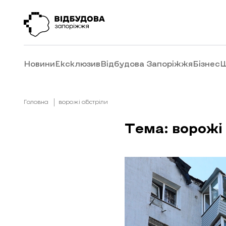
Новини
Ексклюзив
Відбудова Запоріжжя
Бізнес
Ш
Головна
ворожі обстріли
Тема: ворожі