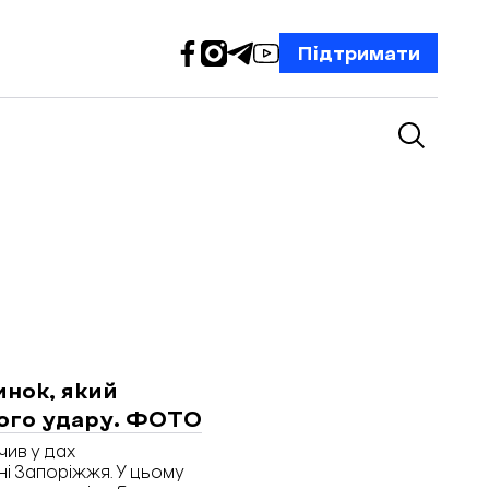
Підтримати
инок, який
ього удару. ФОТО
чив у дах
ні Запоріжжя. У цьому