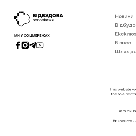
Новини
Відбудо
Ексклюз
МИ У СОЦМЕРЕЖАХ
Бізнес
Шлях д
This website w
the sole respo
© 2026
В
Викориcтання