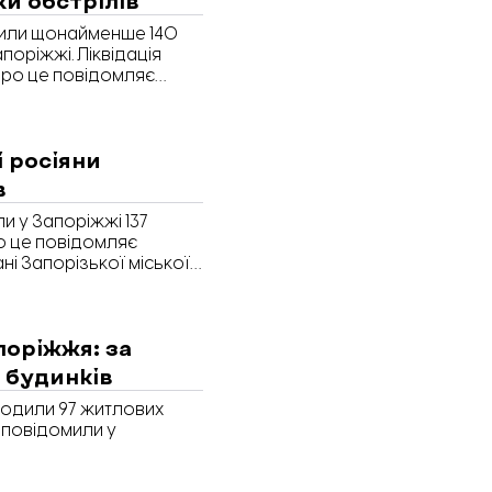
одили щонайменше 140
поріжжі. Ліквідація
 Про це повідомляє
ні міськради.
і росіяни
в
ли у Запоріжжі 137
ро це повідомляє
ні Запорізької міської
поріжжя: за
 будинків
кодили 97 житлових
 повідомили у