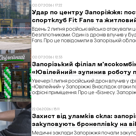
02.07.2026 | 17:22
Удар по центру Запоріжжя: по
спортклуб Fit Fans та житлови
Вдень 2 липня російські війська атакували
безпілотниками. Один із дронів влучив у бу
Fans. Про це повідомили в Запорізькій облас
адміністрації.
02.07.2026 | 12:33
Запорізький філіал м’ясокомбі
«Ювілейний» зупинив роботу п
Увечері 1 липня російський дрон влучив у ф
«Ювілейний» у Запоріжжі. Внаслідок атаки
офісні приміщення. Про це «Бізнесу. Запор
регіонального представництва Максим Рак
22.06.2026 | 15:11
Захист від уламків скла: запорі
закуповують бронеплівку на ві
Медичні заклади Запоріжжя почали закупо