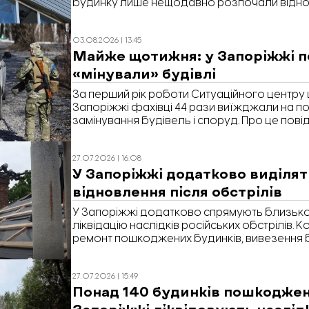
будинку лише нещодавно розпочали відн
після попереднього обстрілу. «Відбудова. 
яких руйнувань зазнала багатоповерхівка 
03.08.2026 | 13:45
завершити її відбудову
Майже щотижня: у Запоріжжі п
«мінували» будівлі
За перший рік роботи Ситуаційного центру 
Запоріжжі фахівці 44 рази виїжджали на п
замінування будівель і споруд. Про це пові
міській раді.
27.07.2026 | 16:08
У Запоріжжі додатково виділят
відновлення після обстрілів
У Запоріжжі додатково спрямують близько
ліквідацію наслідків російських обстрілів. 
ремонт пошкоджених будинків, вивезення б
виплату компенсацій мешканцям зруйнован
повідомляє «Відбудова. Запоріжжя» з поси
27.07.2026 | 15:49
постійних депутатських комісій Запорізької
Понад 140 будинків пошкоджен
Запоріжжі ліквідовують наслід