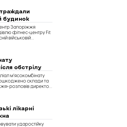
страждали
й будинок
 центр Запоріжжя
дівлю фітнес-центру Fit
ній військовій
нату
ісля обстрілу
іліал м’ясокомбінату
 пошкоджено склади та
іжжя» розповів директор
.
зькі лікарні
кна
вувати ударостійку