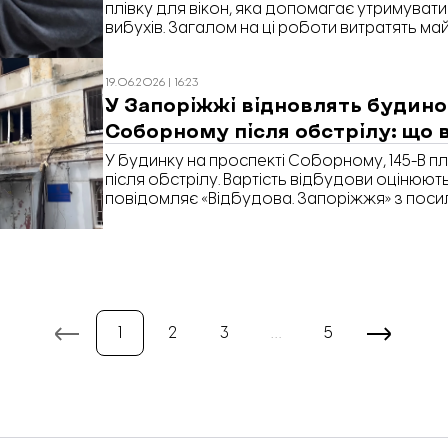
плівку для вікон, яка допомагає утримувати
вибухів. Загалом на ці роботи витратять май
повідомляє «Відбудова. Запоріжжя» з посил
19.06.2026 | 16:23
У Запоріжжі відновлять будино
Соборному після обстрілу: що 
У будинку на проспекті Соборному, 145-В 
після обстрілу. Вартість відбудови оцінюють 
повідомляє «Відбудова. Запоріжжя» з пос
DREAM.
1
2
3
…
5