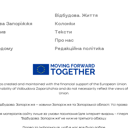
Відбудова. Життя
ва Запоріжжя
Колонки
ив
Тексти
Про нас
одому
Редакційна політика
as created and maintained with the financial support of the European Union. I
nsibility of Vidbudova Zaporizhzhia and do not necessarily reflect the views 
Union.
ідбудова. Запоріжжя – новини Запоріжжя та Запорізької області. Усі права
 матеріалів сайту лише за умови посилання (для інтернет-видань - гіпер
"Відбудова. Запоріжжя" не нижче третього абзацу.
Права та Інформація, щоб в нас все було добре.