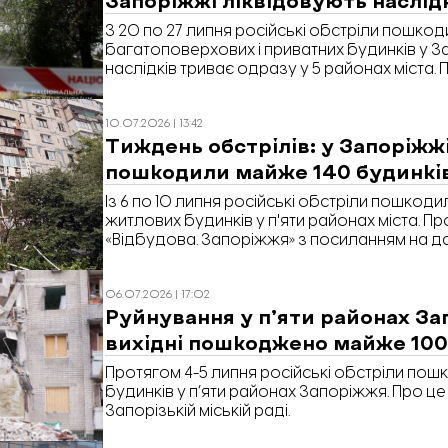
З 20 по 27 липня російські обстріли пошк
багатоповерхових і приватних будинків у За
наслідків триває одразу у 5 районах міста.
«Відбудова. Запоріжжя» з посиланням на да
10.07.2026 | 13:42
Тиждень обстрілів: у Запоріжж
пошкодили майже 140 будинкі
Із 6 по 10 липня російські обстріли пошкоди
житлових будинків у п'яти районах міста. П
«Відбудова. Запоріжжя» з посиланням на да
ради.
06.07.2026 | 17:02
Руйнування у п’яти районах За
вихідні пошкоджено майже 100
Протягом 4-5 липня російські обстріли пош
будинків у п’яти районах Запоріжжя. Про це
Запорізькій міській раді.