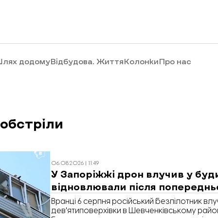
лях додому
Відбудова. Життя
Колонки
Про нас
 обстріли
06.08.2026 | 11:49
У Запоріжжі дрон влучив у буд
відновлювали після попередн
Вранці 6 серпня російський безпілотник влу
дев'ятиповерхівки в Шевченківському райо