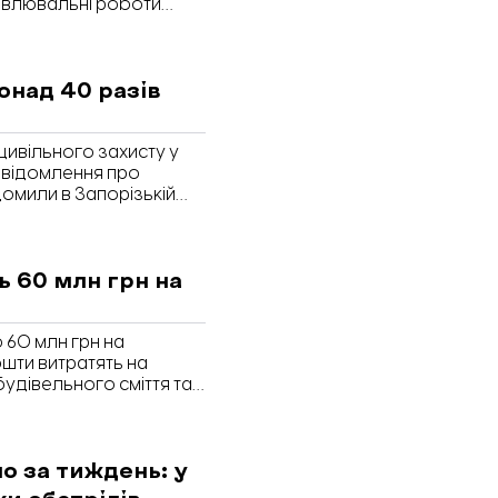
овлювальні роботи
Запоріжжя» розповідає,
та коли планують
онад 40 разів
цивільного захисту у
овідомлення про
домили в Запорізькій
ь 60 млн грн на
 60 млн грн на
Кошти витратять на
удівельного сміття та
ого житла. Про це
ланням на засідання
 міськради.
о за тиждень: у
ки обстрілів