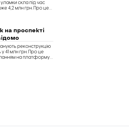
 уламки скла під час
же 4,2 млн грн. Про це
анням на Prozorro.
к на проспекті
відомо
планують реконструкцію
у 41 млн грн. Про це
иланням на платформу