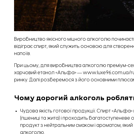
Виробництво якісного міцного алкоголю починаєть
відіграє спирт, який служить основою для створенн
напоїв.
При цьому, для виробництва алкоголю преміум-сег
харчовий етанол «Альфа» ―
www.luxe96.com.ua/ru/
ринку. Далі розберемося з його основними плюса
Чому дорогий алкоголь роблят
Чудова якість готової продукції. Спирт «Альфа»
(пшениці та жита) і проходить багатоступеневе
продукт з нейтральним смаком і ароматом, який
алкоголю.