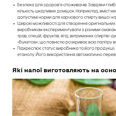
Безпека для здоров’я споживачів. Завдяки гли
кількість шкідливих домішок. Наприклад, вміст ме
допустимі норми для харчового спирту вищої кат
Широкі можливості для створення оригінальних
виробникам експериментувати з різними смаками
трав, спецій, фруктів, ягід, витриманих спиртів і
«букетом», що повністю розкриває всю палітру від
Підкреслює статус виробника та його продукції
етанолу. Його використання автоматично перево
Які напої виготовляють на осн