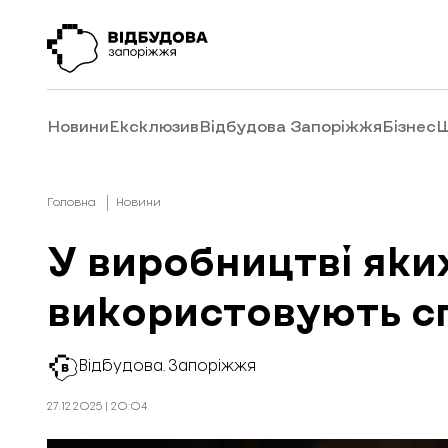
Новини
Ексклюзив
Відбудова Запоріжжя
Бізнес
Ш
Головна
Новини
У виробництві яки
використовують с
Відбудова. Запоріжжя
27.12.2025 | 20:04