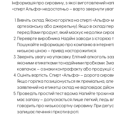
Інформація про сировину, з якої виготовлений напі
«спирт Альфа» недостатньо — варто звернути увагу і
Вивчіть склад. Якісна горілка на спирті «Альфа» м
артезіанську або джерельну). Якщо в складі пе
перед Вами продукт, який маскує недоліки сиров
Перевірте виробника. Надійні заводи з історією 
Пошукайте інформацію про компанію в інтернеті,
низькою ціною — привід насторожитися.
Зверніть увагу на упаковку. Елітний алкоголь 
якісними етикетками та надійними пробками. Зм
ковпачок — ознаки контрафакту або продукції су
Оцініть вартість. Спирт «Альфа» — дорога сирови
Якщо горілка позиціонується як преміальна, ал
заявлений на етикетці склад не відповідає дійсно
Проведіть простий тест вдома. Налийте трохи нап
має запаху — допускається лише легкий, ледь влов
говорить про низькосортну сировину. При дегуст
залишає печіння і гіркоти в роті.