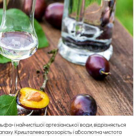
ьфа» і найчистішої артезіанської води, відрізняється
запаху. Кришталева прозорість і абсолютна чистота