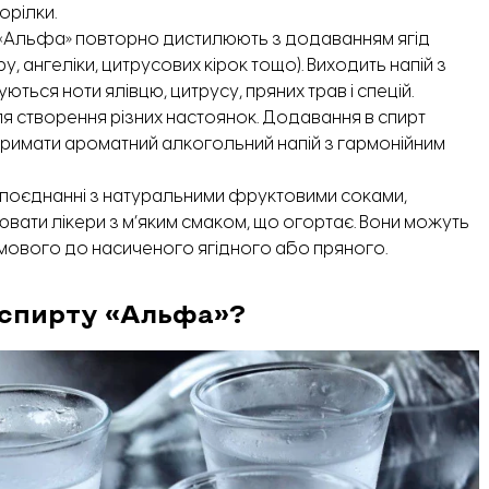
орілки.
 «Альфа» повторно дистилюють з додаванням ягід
у, ангеліки, цитрусових кірок тощо). Виходить напій з
ться ноти ялівцю, цитрусу, пряних трав і спецій.
я створення різних настоянок. Додавання в спирт
 отримати ароматний алкогольний напій з гармонійним
 поєднанні з натуральними фруктовими соками,
ати лікери з м’яким смаком, що огортає. Вони можуть
ремового до насиченого ягідного або пряного.
і спирту «Альфа»?