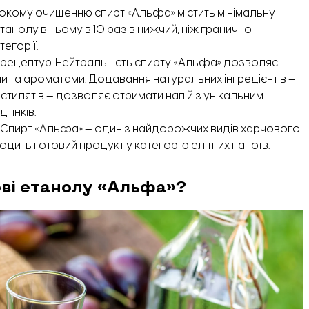
бокому очищенню спирт «Альфа» містить мінімальну
танолу в ньому в 10 разів нижчий, ніж гранично
егорії.
 рецептур. Нейтральність спирту «Альфа» дозволяє
 та ароматами. Додавання натуральних інгредієнтів —
 дистилятів — дозволяє отримати напій з унікальним
тінків.
. Спирт «Альфа» — один з найдорожчих видів харчового
дить готовий продукт у категорію елітних напоїв.
ові етанолу «Альфа»?