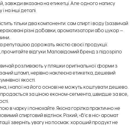
й, завжди вказана на етикетці. Але одного напису
 на інші деталі.
істить тільки два компоненти: сам спирт і воду (зазвичай
рераховані різні добавки, ароматизатори або цукор —
ини.
та репутацією дорожать якістю своєї продукції.
 прочитайте відгуки. Маловідомий бренд з підозріло
зазвичай розливають у пляшки оригінальної форми з
азаний штамп, нерівно наклеєна етикетка, дешевий
мнівної якості.
на, і напої на його основі не можуть коштувати дешево.
е продається за ціною економ-сегмента, швидше за все,
сті.
ою в чарку і понюхайте. Якісна горілка практично не
имий спиртовий відтінок. Різкий, «б’є в ніс» аромат
ації зверніть увагу на посмак: хороший продукт не