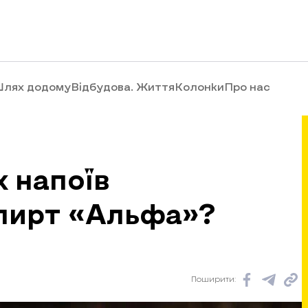
лях додому
Відбудова. Життя
Колонки
Про нас
х напоїв
пирт «Альфа»?
Поширити: