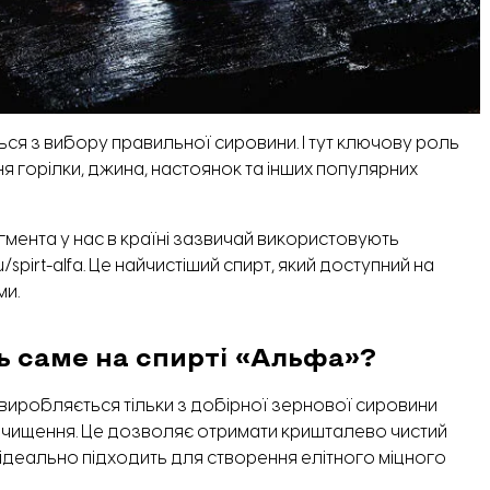
ся з вибору правильної сировини. І тут ключову роль
я горілки, джина, настоянок та інших популярних
мента у нас в країні зазвичай використовують
spirt-alfa
. Це найчистіший спирт, який доступний на
ми.
ь саме на спирті «Альфа»?
 виробляється тільки з добірної зернової сировини
 очищення. Це дозволяє отримати кришталево чистий
 ідеально підходить для створення елітного міцного