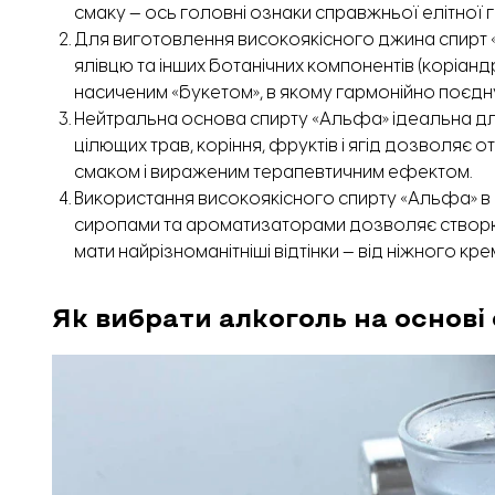
смаку — ось головні ознаки справжньої елітної г
Для виготовлення високоякісного джина спирт
ялівцю та інших ботанічних компонентів (коріандр
насиченим «букетом», в якому гармонійно поєдную
Нейтральна основа спирту «Альфа» ідеальна дл
цілющих трав, коріння, фруктів і ягід дозволяє
смаком і вираженим терапевтичним ефектом.
Використання високоякісного спирту «Альфа» в
сиропами та ароматизаторами дозволяє створюв
мати найрізноманітніші відтінки — від ніжного к
Як вибрати алкоголь на основ