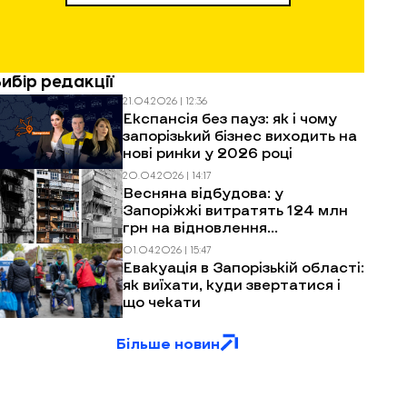
Вибір редакції
21.04.2026 | 12:36
Експансія без пауз: як і чому
запорізький бізнес виходить на
нові ринки у 2026 році
20.04.2026 | 14:17
Весняна відбудова: у
Запоріжжі витратять 124 млн
грн на відновлення
багатоповерхівок після
01.04.2026 | 15:47
обстрілів
Евакуація в Запорізькій області:
як виїхати, куди звертатися і
що чекати
Більше новин