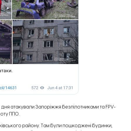
м дня атакували Запоріжжя безпілотниками та FPV-
боту ППО.
івського району. Там були пошкоджені будинки,