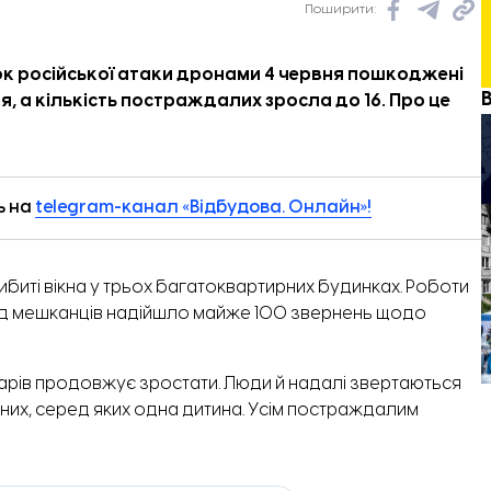
Поширити:
к російської атаки дронами 4 червня пошкоджені
, а кількість постраждалих зросла до 16. Про це
ь на
telegram-канал «Відбудова. Онлайн»!
биті вікна у трьох багатоквартирних будинках. Роботи
м від мешканців надійшло майже 100 звернень щодо
дарів продовжує зростати. Люди й надалі звертаються
них, серед яких одна дитина. Усім постраждалим