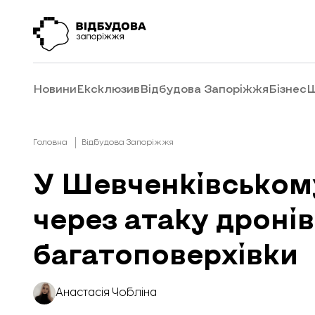
Новини
Ексклюзив
Відбудова Запоріжжя
Бізнес
Ш
Головна
Відбудова Запоріжжя
У Шевченківськом
через атаку дроні
багатоповерхівки
Анастасія Чобліна