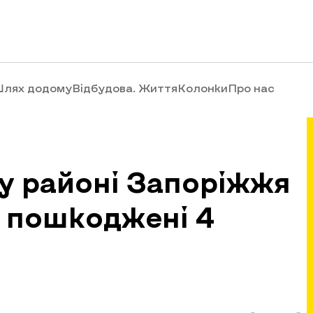
лях додому
Відбудова. Життя
Колонки
Про нас
у районі Запоріжжя
в пошкоджені 4