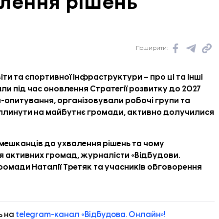
лення рішень
Поширити:
ти та спортивної інфраструктури – про ці та інші
ли під час оновлення Стратегії розвитку до 2027
-опитування, організовували робочі групи та
 вплинути на майбутнє громади, активно долучилися
 мешканців до ухвалення рішень та чому
я активних громад, журналісти «Відбудови.
ромади Наталії Третяк та учасників обговорення
ь на
telegram-канал «Відбудова. Онлайн»!