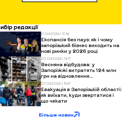
Вибір редакції
21.04.2026 | 12:36
Експансія без пауз: як і чому
запорізький бізнес виходить на
нові ринки у 2026 році
20.04.2026 | 14:17
Весняна відбудова: у
Запоріжжі витратять 124 млн
грн на відновлення
багатоповерхівок після
01.04.2026 | 15:47
обстрілів
Евакуація в Запорізькій області:
як виїхати, куди звертатися і
що чекати
Більше новин