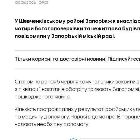
05.06.2026 | 09:52
У Шевченківському районі Запоріжжя внаслідо
чотири багатоповерхівки та нежитлова будівля
повідомили
у Запорізькій міській раді.
Тільки корисні та достовірні новини! Підписуйтес
Станом на ранок 5 червня комунальники закрили ви
з ліквідації наслідків обстрілу тривають. Загало
пошкодженого майна.
Кількість постраждалих у результаті російських у
по медичну допомогу. Наразі відомо про 16 поране
надають необхідну допомогу.