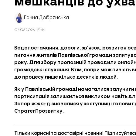
мешканців до ухва
Ганна Добрянська
04.06.2026 | 21:44
Водопостачання, дороги, зв’язок, розвиток осві
питання жителів Павлівської громади запитува
року. Для збору пропозицій проводили онлайн
громадські слухання. Втім, попри можливість
до процесу лише кілька десятків людей.
Як у Павлівській громаді намагалися залучити
партисипація залишається викликом навіть дл
Запоріжжя» дізнавалися у заступниці голови г
Стратегії розвитку.
Тільки корисні та достовірні новини! Підписуйтес