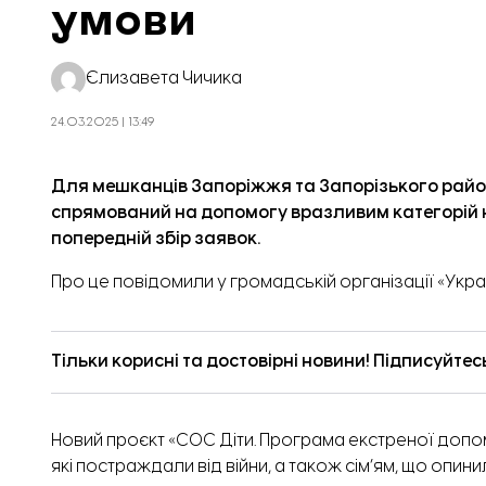
умови
Середня ціна оренди у Зап
Єлизавета Чичика
24.03.2025 | 13:49
Для мешканців Запоріжжя та Запорізького район
спрямований на допомогу вразливим категорій н
попередній збір заявок.
Про це
повідомили
у громадській організації «Укра
Тільки корисні та достовірні новини! Підписуйтес
Новий проєкт «СОС Діти. Програма екстреної допо
які постраждали від війни, а також сім’ям, що опин