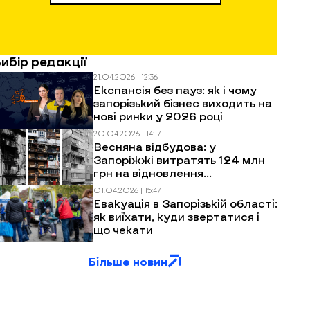
Вибір редакції
21.04.2026 | 12:36
Експансія без пауз: як і чому
запорізький бізнес виходить на
нові ринки у 2026 році
20.04.2026 | 14:17
Весняна відбудова: у
Запоріжжі витратять 124 млн
грн на відновлення
багатоповерхівок після
01.04.2026 | 15:47
обстрілів
Евакуація в Запорізькій області:
як виїхати, куди звертатися і
що чекати
Більше новин