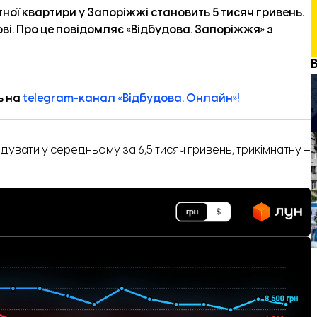
ної квартири у Запоріжжі становить 5 тисяч гривень.
і. Про це повідомляє «
Відбудова. Запоріжжя
» з
ь на
telegram-канал «Відбудова. Онлайн»!
увати у середньому за 6,5 тисяч гривень, трикімнатну –