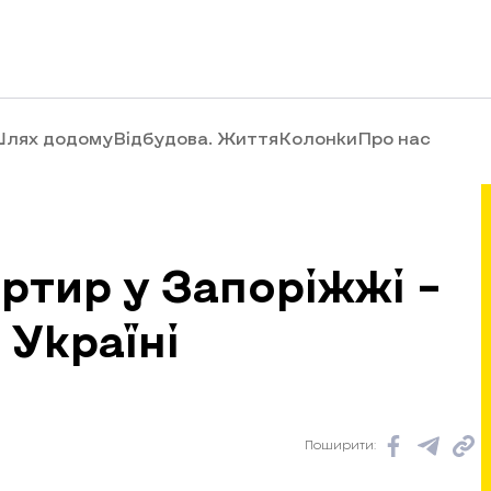
лях додому
Відбудова. Життя
Колонки
Про нас
артир у Запоріжжі –
 Україні
Поширити: