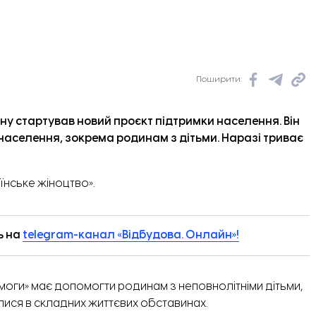
оріжжі станом на березень. Фото. Лун Місто
Поширити:
у стартував новий проєкт підтримки населення. Він
аселення, зокрема родинам з дітьми. Наразі триває
їнське жіноцтво».
ь на
telegram-канал «Відбудова. Онлайн»!
моги» має допомогти родинам з неповнолітніми дітьми,
илися в складних життєвих обставинах.