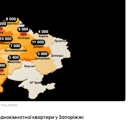
 Лун Місто.
однокімнатної квартири у Запоріжжі: