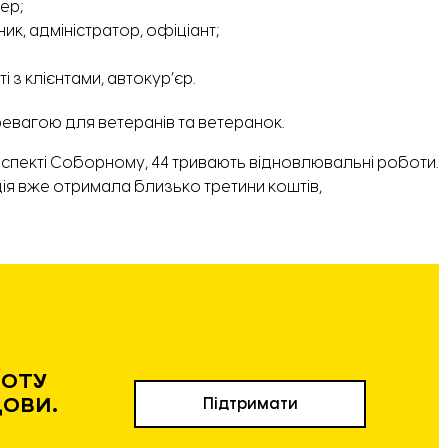
ер;
ик, адміністратор, офіціант;
з клієнтами, автокур’єр.
евагою для ветеранів та ветеранок.
оспекті
Соборному, 44
тривають відновлювальні роботи.
ія вже отримала близько третини коштів,
БОТУ
ДОВИ.
Підтримати