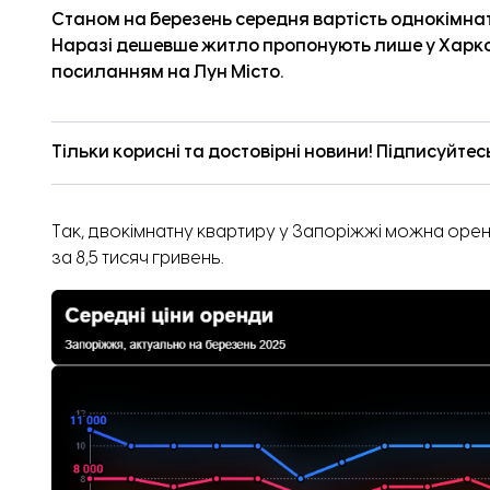
Станом на березень середня вартість однокімнат
Наразі дешевше житло пропонують лише у Харков
посиланням на
Лун Місто
.
Тільки корисні та достовірні новини! Підписуйтес
Так, двокімнатну квартиру у Запоріжжі можна оренд
за 8,5 тисяч гривень.