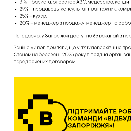
31% – бариста, оператор АЗС, медсестра, кондит
29% – продавець-консультант, вантажник, комірн
25% – кухар;
20% – менеджер з продажу, менеджер по роботі 
Нагадаємо, у Запоріжжі доступно 65
вакансій
з пер
Раніше ми повідомляли, що у п’ятиповерхівці на пр
Станом на березень 2025 року підрядна організац
передбачених договором.
ПІДТРИМАЙТЕ РО
КОМАНДИ «ВІДБУ
ЗАПОРІЖЖЯ»!