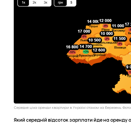
Середня ціна оренди квартири в Україні станом на березень. Фото:
Який середній відсоток зарплати йде на оренду 