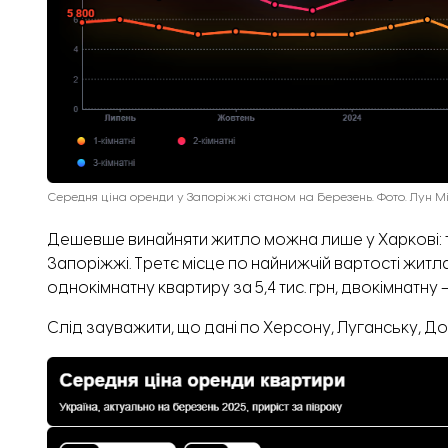
Середня ціна оренди у Запоріжжі станом на березень. Фото. Лун М
Дешевше винайняти житло можна лише у Харкові: та
Запоріжжі. Третє місце по найнижчій вартості жит
однокімнатну квартиру за 5,4 тис. грн, двокімнатну – з
Слід зауважити, що дані по Херсону, Луганську, До