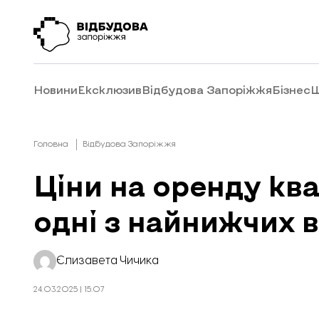
Новини
Ексклюзив
Відбудова Запоріжжя
Бізнес
Ш
Головна
Відбудова Запоріжжя
Ціни на оренду кв
одні з найнижчих в
Єлизавета Чичика
24.03.2025 | 15:07