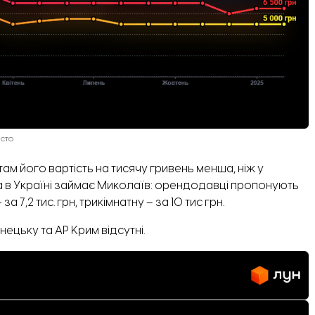
істо
м його вартість на тисячу гривень менша, ніж у
ла в Україні займає Миколаїв: орендодавці пропонують
а 7,2 тис. грн, трикімнатну – за 10 тис грн.
нецьку та АР Крим відсутні.