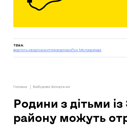
ТЕМА:
вартість квартир
житло
квартири
Лун Місто
оренда
Головна
Відбудова Запоріжжя
Родини з дітьми із
району можуть от