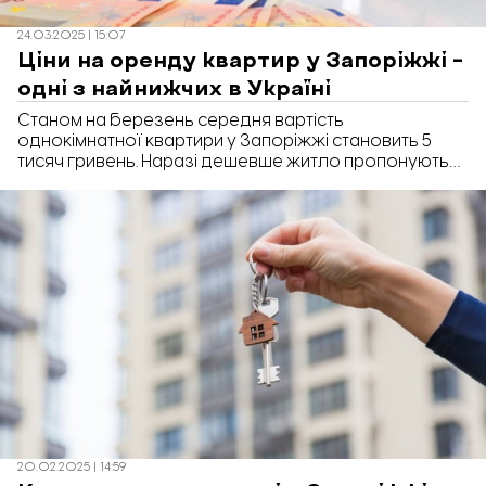
24.03.2025 | 15:07
Ціни на оренду квартир у Запоріжжі –
одні з найнижчих в Україні
Станом на березень середня вартість
однокімнатної квартири у Запоріжжі становить 5
тисяч гривень. Наразі дешевше житло пропонують
лише у Харкові. Про це повідомляє «Відбудова.
Запоріжжя» з посиланням на Лун Місто.
20.02.2025 | 14:59