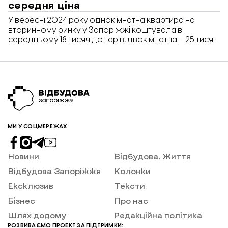
середня ціна
У вересні 2024 року однокімнатна квартира на
вторинному ринку у Запоріжжі коштувала в
середньому 18 тисяч доларів, двокімнатна – 25 тисяч,
трикімнатна – 35 тисяч доларів. Ця вартість така сама,
як у серпні цього ж року.
МИ У СОЦМЕРЕЖАХ
Новини
Відбудова. Життя
Відбудова Запоріжжя
Колонки
Ексклюзив
Тексти
Бізнес
Про нас
Шлях додому
Редакційна політика
РОЗВИВАЄМО ПРОЕКТ ЗА ПІДТРИМКИ: