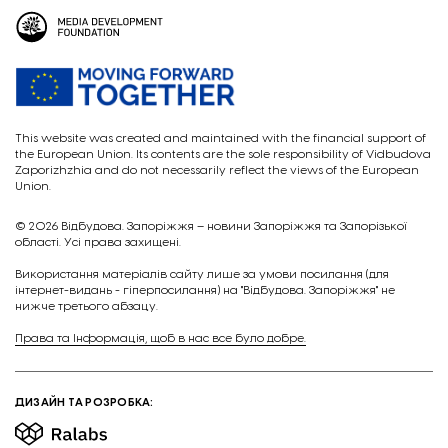
This website was created and maintained with the financial support of
the European Union. Its contents are the sole responsibility of Vidbudova
Zaporizhzhia and do not necessarily reflect the views of the European
Union.
© 2026
Відбудова. Запоріжжя – новини Запоріжжя та Запорізької
області. Усі права захищені.
Викориcтання матеріалів сайту лише за умови посилання (для
інтернет-видань - гіперпосилання) на "Відбудова. Запоріжжя" не
нижче третього абзацу.
Права та Інформація, щоб в нас все було добре.
ДИЗАЙН ТА РОЗРОБКА: