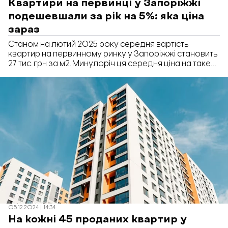
Квартири на первинці у Запоріжжі
подешевшали за рік на 5%: яка ціна
зараз
Станом на лютий 2025 року середня вартість
квартир на первинному ринку у Запоріжжі становить
27 тис. грн за м2. Минулоріч ця середня ціна на таке
житло була 28,5 тис. грн. Про це «Відбудова.
Запоріжжя» повідомляє з посиланням на аналітику з
сайту Лун Місто.
05.12.2024 | 14:34
На кожні 45 проданих квартир у