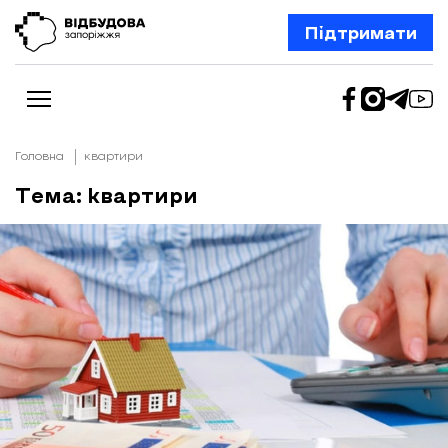
Підтримати
Головна
квартири
Тема: квартири
Новини
Відбудова Запоріжжя
Ексклюзив
Бізнес
Шлях додому
Відбудова. Життя
Колонки
Про нас
Редакційна політика