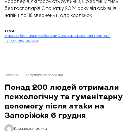
мародерів
, які грабують будинки, що залишились
без господарів. З початку 2024 року від оріхівців
надійшло 118 звернень щодо крадіжок.
ТЕМА:
Микола Винниченко
обстріли
Оріхів
прифронтові території
пункти незламності
Головна
Відбудова Запоріжжя
Понад 200 людей отримали
психологічну та гуманітарну
допомогу після атаки на
Запоріжжя 6 грудня
Єлизавета Чичика