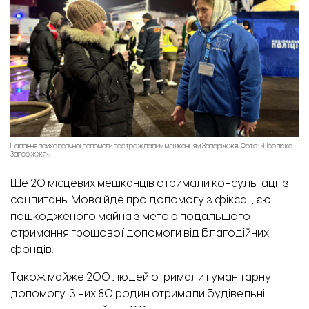
Сотні людей в прифронтовому Оріхові приходять до пункту незламності. Фото: Відбудова.
Запоріжжя
Надання психологічної допомоги постраждалим мешканцям Запоріжжя. Фото: «Проліска –
Запоріжжя».
Ще 20 місцевих мешканців отримали консультації з
соцпитань. Мова йде про допомогу з фіксацією
пошкодженого майна з метою подальшого
отримання грошової допомоги від благодійних
фондів.
Також майже 200 людей отримали гуманітарну
допомогу. З них 80 родин отримали будівельні