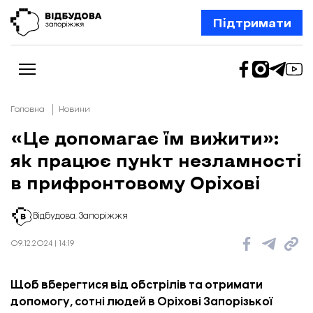
Підтримати
Головна
Новини
«Це допомагає їм вижити»:
як працює пункт незламності
Новини
Відбудова Запоріжжя
в прифронтовому Оріхові
Ексклюзив
Бізнес
Шлях додому
Відбудова. Запоріжжя
Відбудова. Життя
Колонки
09.12.2024 | 14:19
Про нас
Редакційна політика
Щоб вберегтися від обстрілів та отримати
допомогу, сотні людей в Оріхові Запорізької