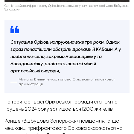
Сотні людей в прифронтовому Оріхові приходять до пункту незламності. Фото: Відбудова.
Запоріжжя
Ситуація в Оріхові напружена вже три роки. Однак
зараз почастішали обстріли дронами й КАБами. А у
найближчі села, зокрема Новоандріївку та
Новоданилівку, долітають ворожі міни й
артилерійські снаряди,
Микола Винниченко, голова Оріхівської військової
адміністрації.
На території всієї Оріхівської громади станом на
грудень 2024 року залишається 1200 жителів.
Раніше «Відбудова. Запоріжжя» повідомляла,
що
мешканці прифронтового Оріхова скаржаться на