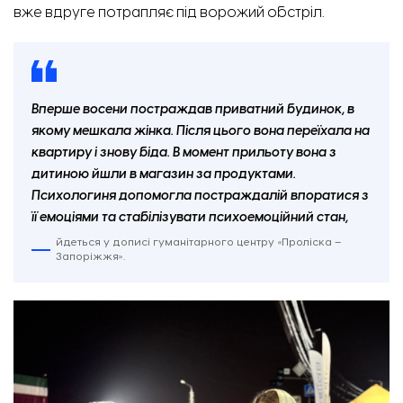
вже вдруге потрапляє під ворожий обстріл.
Вперше восени постраждав приватний будинок, в
якому мешкала жінка. Після цього вона переїхала на
Микола Винниченко, голова Оріхівської військової адміністрації. Фото: Відбудова. Запоріжжя
квартиру і знову біда. В момент прильоту вона з
дитиною йшли в магазин за продуктами.
Психологиня допомогла постраждалій впоратися з
її емоціями та стабілізувати психоемоційний стан,
йдеться у дописі гуманітарного центру «Проліска –
Запоріжжя».