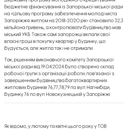
державну програму молодіжного кредитування.
Бюджетне фінансування із Запорізької міської ради
на «Цільову програму забезпечення молоді міста
Запоріжжя житлом на 2018-2020 рік» становило 32,3
мільйона гривень, а контролювати будівництво мав
міський УКБ. Також самі запорожці вклали свої
власні гроші в покупку квартир у будинку, що
будується, але житла так і не отримали.
Так, рішенням виконавчого комітету Запорізької
міської ради від 19.04.2024 було
створено склад
робочої групи з організації роботи
, пов’язаної з
завершенням будівництва багатоквартирних
житлових будинків 76,77,78,79 по вул. Нагнибіди,
будинку 76 по вул. Новокузнецькій у Запоріжжі.
Як відомо,
у лютому та квітні цього року у ТОВ