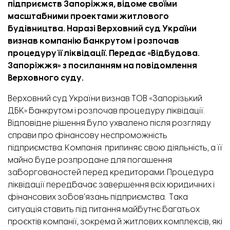
підприємств Запоріжжя, відоме своїми
масштабними проектами житлового
будівництва. Наразі Верховний суд України
визнав компанію банкрутом і розпочав
процедуру її ліквідації. Передає
«Відбудова.
Запоріжжя»
з
посиланням
на повідомлення
Верховного суду.
Верховний суд України визнав ТОВ «Запорізький
ДБК» банкрутом і розпочав процедуру ліквідації.
Відповідне рішення було ухвалено після розгляду
справи про фінансову неспроможність
підприємства. Компанія припиняє свою діяльність, а її
майно буде розпродане для погашення
заборгованостей перед кредиторами. Процедура
ліквідації передбачає завершення всіх юридичних і
фінансових зобов’язань підприємства. Така
ситуація ставить під питання майбутнє багатьох
проєктів компанії, зокрема й житлових комплексів, які