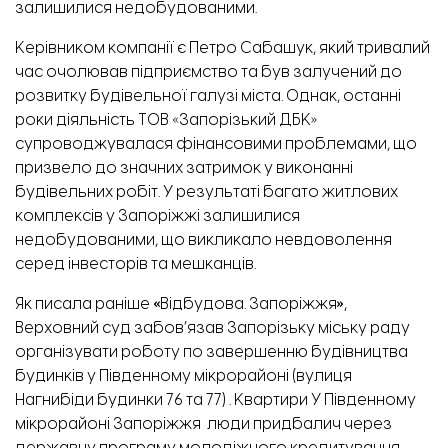
залишилися недобудованими.
Керівником компанії є Петро Сабашук, який тривалий
час очолював підприємство та був залучений до
розвитку будівельної галузі міста. Однак, останні
роки діяльність ТОВ «Запорізький ДБК»
супроводжувалася фінансовими проблемами, що
призвело до значних затримок у виконанні
будівельних робіт. У результаті багато житлових
комплексів у Запоріжжі залишилися
недобудованими, що викликало невдоволення
серед інвесторів та мешканців.
Як писала раніше
«
Відбудова. Запоріжжя
»
,
Верховний суд забов’язав Запорізьку міську раду
організувати роботу по завершенню будівництва
будинків у Південному мікрорайоні (вулиця
Нагнибіди будинки 76 та 77) . Квартири У Південному
мікрорайоні Запоріжжя люди придбалич через