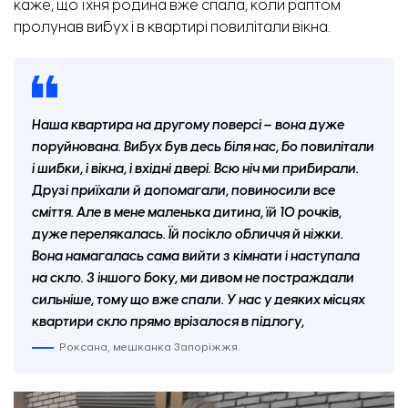
каже, що їхня родина вже спала, коли раптом
пролунав вибух і в квартирі повилітали вікна.
Наша квартира на другому поверсі – вона дуже
поруйнована. Вибух був десь біля нас, бо повилітали
і шибки, і вікна, і вхідні двері. Всю ніч ми прибирали.
Друзі приїхали й допомагали, повиносили все
сміття. Але в мене маленька дитина, їй 10 рочків,
дуже перелякалась. Їй посікло обличчя й ніжки.
Вона намагалась сама вийти з кімнати і наступала
на скло. З іншого боку, ми дивом не постраждали
сильніше, тому що вже спали. У нас у деяких місцях
квартири скло прямо врізалося в підлогу,
Роксана, мешканка Запоріжжя.