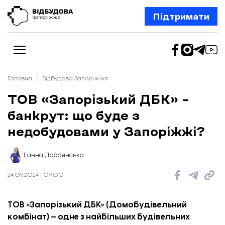
Підтримати
Головна
Відбудова Запоріжжя
ТОВ «Запорізький ДБК» –
банкрут: що буде з
Новини
Відбудова Запоріжжя
недобудовами у Запоріжжі?
Ексклюзив
Бізнес
Шлях додому
Ганна Добрянська
Відбудова. Життя
Колонки
24.09.2024 | 09:00
Про нас
Редакційна політика
ТОВ «Запорізький ДБК» (Домобудівельний
комбінат) — одне з найбільших будівельних