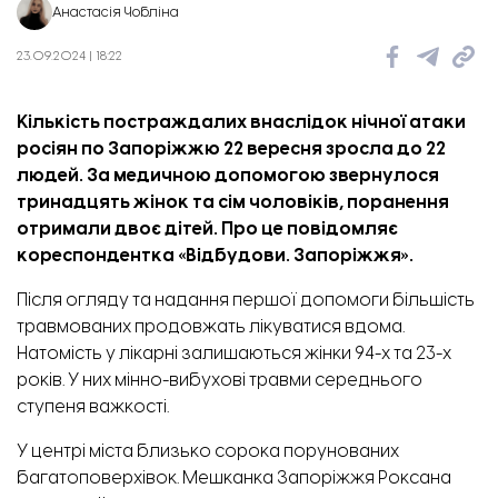
Анастасія Чобліна
23.09.2024 | 18:22
Кількість постраждалих внаслідок
нічної атаки
росіян по Запоріжжю
22 вересня зросла до 22
людей. За медичною допомогою звернулося
тринадцять жінок та сім чоловіків, поранення
отримали двоє дітей. Про це повідомляє
кореспондентка «
Відбудови. Запоріжжя
».
Після огляду та надання першої допомоги більшість
травмованих продовжать лікуватися вдома.
Натомість у лікарні залишаються жінки 94-х та 23-х
років. У них мінно-вибухові травми середнього
ступеня важкості.
У центрі міста близько сорока порунованих
багатоповерхівок. Мешканка Запоріжжя Роксана