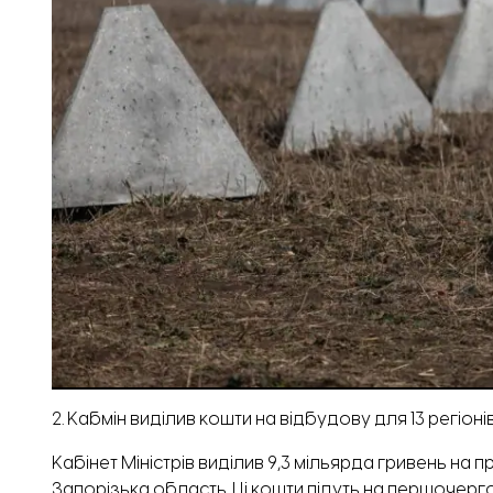
2. Кабмін виділив кошти на відбудову для 13 регіоні
Кабінет Міністрів виділив 9,3 мільярда гривень на п
Запорізька область. Ці кошти підуть на першочерго