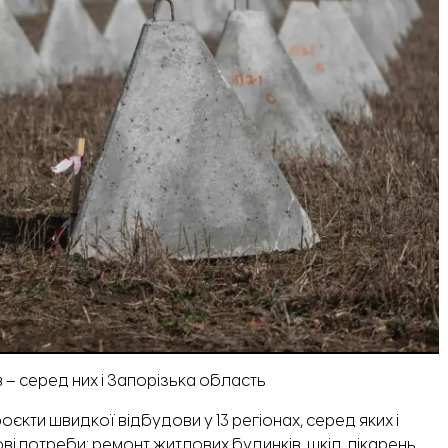
в – серед них і Запорізька область
роєкти швидкої відбудови у 13 регіонах, серед яких і
ві потреби: ремонт житлових будинків, шкіл, лікарень,