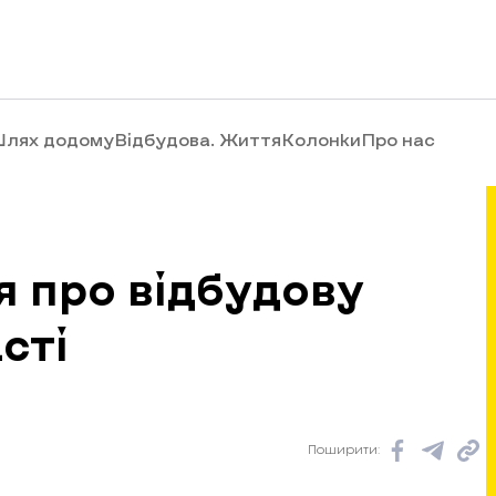
лях додому
Відбудова. Життя
Колонки
Про нас
 про відбудову
сті
Поширити: