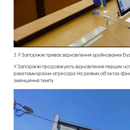
3. У Запоріжжі триває відновлення зруйнованих 
У Запоріжжі продовжують відновлення перших чот
ракетами країни-агресора. На деяких об’єктах фінс
зменшення темпу.