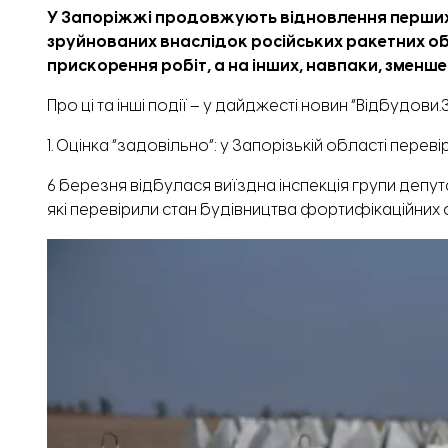
У Запоріжжі продовжують відновлення перших
зруйнованих внаслідок російських ракетних обс
прискорення робіт, а на інших, навпаки, зменше
Про ці та інші події – у дайджесті новин “Відбудови
1. Оцінка “задовільно”: у Запорізькій області пере
6 березня відбулася виїздна інспекція групи депут
які перевірили стан будівництва фортифікаційних