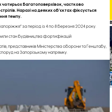
 чотирьох багатоповерхівок, частково
трілів. Наразі на деяких об’єктах фіксується
ння темпу.
.Запоріжжя” за період із 4 по 8 березня 2024 року.
вірили стан будівництва фортифікацій
атів, представників Міністерства оборони та Генштабу,
 споруд на Запорізькому напрямку.