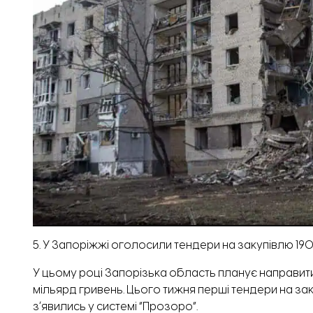
5. У Запоріжжі оголосили тендери на закупівлю 19
У цьому році Запорізька область планує направит
мільярд гривень. Цього тижня перші тендери на за
зʼявились у системі “Прозоро”.