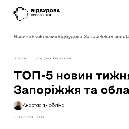
Новини
Ексклюзив
Відбудова Запоріжжя
Бізнес
Ш
Головна
Відбудова Запоріжжя
ТОП-5 новин тижня
Запоріжжя та обла
Анастасія Чобліна
08.03.2024 | 17:04