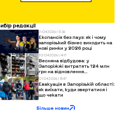
Вибір редакції
21.04.2026 | 12:36
Експансія без пауз: як і чому
запорізький бізнес виходить на
нові ринки у 2026 році
20.04.2026 | 14:17
Весняна відбудова: у
Запоріжжі витратять 124 млн
грн на відновлення
багатоповерхівок після
01.04.2026 | 15:47
обстрілів
Евакуація в Запорізькій області:
як виїхати, куди звертатися і
що чекати
Більше новин